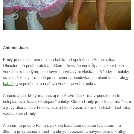
Antonio Juan
Emily je celoplastová stojaca bábika od spoločnosti Antonio Juan.
Oficiálne má podľa katalógu 33cm. Je vyrábaná v Španielsku v troch
verziách: s hnedými, blonďavými a ryšavými vláskami. Všetky tri bábiky
sa volajú Emily. Tu budú predstavené v hnedovlasej a blond verzii, ale
v
katalógu
si povšimnite i ryšavú verziu, je veľmi pekná.
Antonio Juan, ktorý má naozaj množstvo bábik, má v ponuke iba tri
celoplastové „klasické-stojace“ bábiky. Okrem Emily je tu Bella, má 45cm
a je vyrábaná iba v hnedovlasej a blond verzii. Je to v podstate dosť taká
väčšia kópia Emily.
A potom tu je ešte Farita s peknou bacuľatou detskou tváričkou, má
38cm a je vyrábaná v troch farebných verziách a navyše ešte s krátkymi