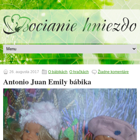
26. augusta 2017
O bábikách
,
O hračkách
Žiadne komentáre
Antonio Juan Emily bábika