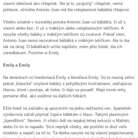
vlasmi oblečená ako chlapček. Nie je to „ozajstný“ chlapček, nemá
pohlavie, očividne Antonio Juan má iba celoplastové bábätká chlapcov.
Všetko ostatné v rozsiahlej ponuke Antonio Juan sú bábätká, či už s
vlasmi alebo bez, či už s mäkkým alebo celoplastovým telíčkom. A
navyše všetky bábiky s mäkkým telíčkom sú zvukové. Pokiaľ viem,
Antonio Juan nemá nezvukové bábätká s mäkkým telíčkom. Ale to iba
tak na okraj. O bábätkách určite napíšem, mám plno fotiek, iba ich
zanedbávam. Pozrime si Emily.
Emily a Emily
Na obrázkoch sú hnedovlasá Emily a blonďavá Emily. Sú to naozaj veľmi
pekné „klasické“ vinylové bábiky s pohyblivými končatinami, otáčajúcou
hlavou, ktoré i postoja, ak treba, či dajú sa posadiť. Majú rovné nohy,
pomerne dlhé, ako uvidíme na ďalších fotkách.
Ešte hneď na začiatku aj upozorním na jednu nešťastnú vec, španielski
výrobcovia začali pripínať čapice bábikám o hlavu. Takými plastovými
„špendlíkmi“. Neviem, či všetci boli na nejakej letnej exkurzii u Mattelu,
alebo čo im to napadlo. Síce nepripli všetky, ale postihlo to dosť veľa
modelov a nepáči sa mi to. Tá dierka navyše na tej vlasmi prepichovanej