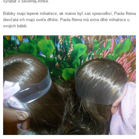
vyrábať v severnej Afrike.
Bábiky majú lepené mihalnice, ak máme byť zas spravodliví, Paola Reina
dievčatá ich majú oveľa dlhšie. Paola Reina má extra dlhé mihalnice u
svojich bábik.