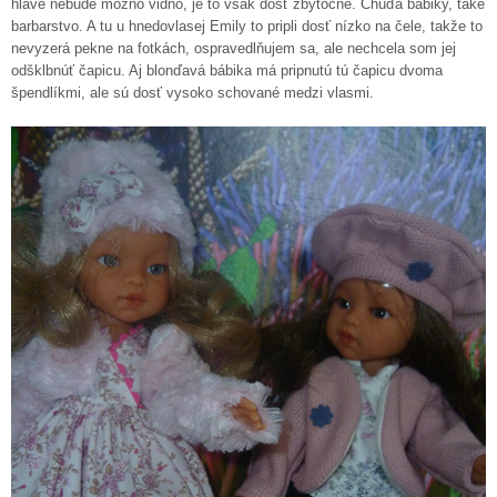
hlave nebude možno vidno, je to však dosť zbytočné. Chúďa bábiky, také
barbarstvo. A tu u hnedovlasej Emily to pripli dosť nízko na čele, takže to
nevyzerá pekne na fotkách, ospravedlňujem sa, ale nechcela som jej
odšklbnúť čapicu. Aj blonďavá bábika má pripnutú tú čapicu dvoma
špendlíkmi, ale sú dosť vysoko schované medzi vlasmi.