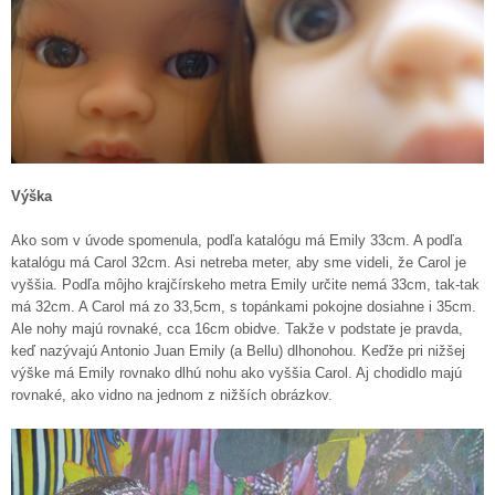
Výška
Ako som v úvode spomenula, podľa katalógu má Emily 33cm. A podľa
katalógu má Carol 32cm. Asi netreba meter, aby sme videli, že Carol je
vyššia. Podľa môjho krajčírskeho metra Emily určite nemá 33cm, tak-tak
má 32cm. A Carol má zo 33,5cm, s topánkami pokojne dosiahne i 35cm.
Ale nohy majú rovnaké, cca 16cm obidve. Takže v podstate je pravda,
keď nazývajú Antonio Juan Emily (a Bellu) dlhonohou. Keďže pri nižšej
výške má Emily rovnako dlhú nohu ako vyššia Carol. Aj chodidlo majú
rovnaké, ako vidno na jednom z nižších obrázkov.