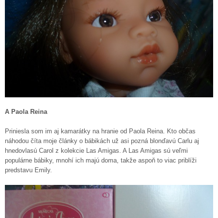
A Paola Reina
Priniesla som im aj kamarátky na hranie od Paola Reina. Kto občas
náhodou číta moje články o bábikách už asi pozná blonďavú Carlu aj
hnedovlasú Carol z kolekcie Las Amigas. A Las Amigas sú veľmi
populárne bábiky, mnohí ich majú doma, takže aspoň to viac priblíži
predstavu Emily.