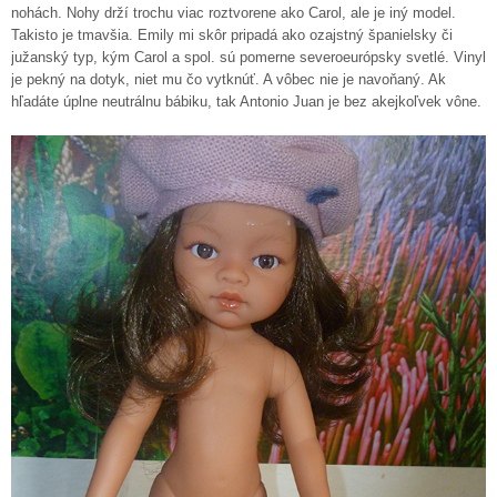
nohách. Nohy drží trochu viac roztvorene ako Carol, ale je iný model.
Takisto je tmavšia. Emily mi skôr pripadá ako ozajstný španielsky či
južanský typ, kým Carol a spol. sú pomerne severoeurópsky svetlé. Vinyl
je pekný na dotyk, niet mu čo vytknúť. A vôbec nie je navoňaný. Ak
hľadáte úplne neutrálnu bábiku, tak Antonio Juan je bez akejkoľvek vône.