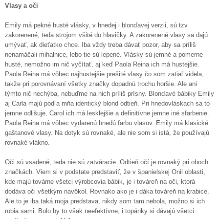
Vlasy a oči
Emily má pekné husté vlásky, v hnedej i blonďavej verzii, sú tzv.
zakorenené, teda strojom všité do hlavičky. A zakorenené vlasy sa dajú
umývať, ak dieťatko chce. Iba vždy treba dávať pozor, aby sa príliš
nenamáčali mihalnice, lebo tie sú lepené. Vlásky sú jemné a pomerne
husté, nemožno im nič vyčítať, aj keď Paola Reina ich má hustejšie.
Paola Reina má vôbec najhustejšie prešité vlasy čo som zatiaľ videla,
takže pri porovnávaní všetky značky dopadnú trochu horšie. Ale ani
týmto nič nechýba, nebuďme na nich príliš prísny. Blonďavé bábiky Emily
aj Carla majú podľa mňa identický blond odtieň. Pri hnedovláskach sa to
jemne odlišuje, Carol ich má lesklejšie a definitívne jemne iné sfarbenie.
Paola Reina má vôbec vydarenú hnedú farbu vlasov. Emily má klasické
gaštanové vlasy. Na dotyk sú rovnaké, ale nie som si istá, že používajú
rovnaké vlákno.
Oči sú vsadené, teda nie sú zatváracie. Odtieň očí je rovnaký pri oboch
značkách. Viem si v podstate predstaviť, že v španielskej Onil oblasti,
kde majú továrne všetci výrobcovia bábik, je i továreň na oči, ktorá
dodáva oči všetkým navôkol. Rovnako ako je i dáka továreň na krabice.
Ale to je iba taká moja predstava, nikdy som tam nebola, možno si ich
robia sami. Bolo by to však neefektívne, i topánky si dávajú všetci