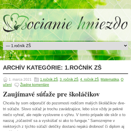
ARCHÍV KATEGÓRIE:
1.ROČNÍK ZŠ
1. marca 2021
1.ročník ZŠ
,
3. ročník ZŠ
,
4. ročník ZŠ
,
Matematika
,
O
učení
Žiadne komentáre
Zaujímavé súťaže pre školáčikov
Chcela by som odporučiť do pozornosti rodičom malých školáčikov dve-
tri súťaže. Slovo súťaž je trochu zavádzajúce, lebo síce vždy je pekné
niečo vyhrať, ale nejde vyslovene o výhru. V tomto prípade ide skôr o to
naozaj „zúčastniť sa a vyskúšať si ako to funguje.“ Samozrejme v
niektorých z týchto súťaží detičky dostanú nejakú drobnosť či diplom aj