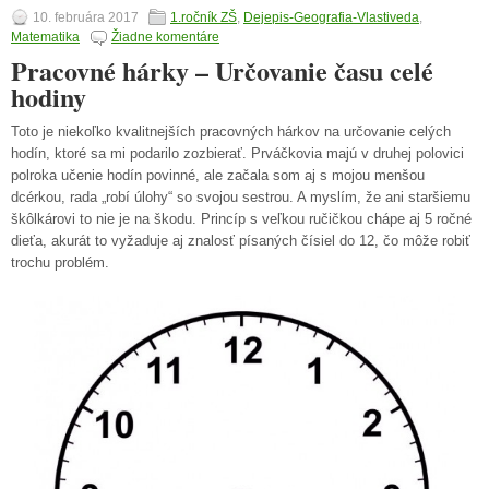
10. februára 2017
1.ročník ZŠ
,
Dejepis-Geografia-Vlastiveda
,
Matematika
Žiadne komentáre
Pracovné hárky – Určovanie času celé
hodiny
Toto je niekoľko kvalitnejších pracovných hárkov na určovanie celých
hodín, ktoré sa mi podarilo zozbierať. Prváčkovia majú v druhej polovici
polroka učenie hodín povinné, ale začala som aj s mojou menšou
dcérkou, rada „robí úlohy“ so svojou sestrou. A myslím, že ani staršiemu
škôlkárovi to nie je na škodu. Princíp s veľkou ručičkou chápe aj 5 ročné
dieťa, akurát to vyžaduje aj znalosť písaných čísiel do 12, čo môže robiť
trochu problém.