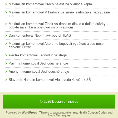
Maximilian
komentoval
Prečo nejesť na Vianoce kapra
Maximilian
komentoval
V kráľovstve srniek alebo také nezvyčajné
zoo
Maximilian
komentoval
Zinok vs titanium dioxid a ďalšie otázky k
pobytu na slnku a opaľovacím prípravkom
Dari
komentoval
Nepriľnavý povrch ILAG
Maximilian
komentoval
Ako sme kupovali vysávač alebo moje
červené Ferrari
electra
komentoval
Jednoduché stroje
Pavlína
komentoval
Jednoduché stroje
Anonym
komentoval
Jednoduché stroje
Slavomír Harabin
komentoval
Vlastiveda 4. ročník ZŠ
© 2026
Bocianie hniezdo
Powered by
WordPress
| Thanks to
www.autoreifen.me
,
Health Coupon Codes
and
Study Techniques