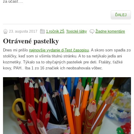
za účasť.…
ĎALEJ
23. augusta 2017
1.ročník ZŠ
,
Toxické látky
Žiadne komentáre
Otrávené pastelky
Dnes mi prišlo
najnovšie vydanie d-Test časopisu
. A skoro som spadla zo
stoličky, keď som si všimla titulnú stránku. A to sa netýkalo jedla ani
kozmetiky. Týkalo sa to obyčajných pasteliek pre deti. Ftaláty, ťažké
kovy, PAH.. Iba 1 zo 16 značiek ich neobsahovala vôbec.