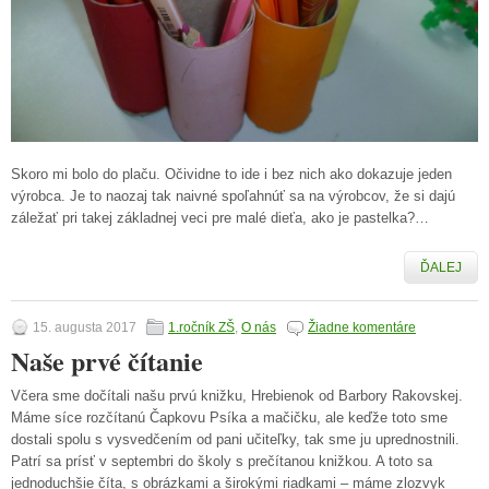
Skoro mi bolo do plaču. Očividne to ide i bez nich ako dokazuje jeden
výrobca. Je to naozaj tak naivné spoľahnúť sa na výrobcov, že si dajú
záležať pri takej základnej veci pre malé dieťa, ako je pastelka?…
ĎALEJ
15. augusta 2017
1.ročník ZŠ
,
O nás
Žiadne komentáre
Naše prvé čítanie
Včera sme dočítali našu prvú knižku, Hrebienok od Barbory Rakovskej.
Máme síce rozčítanú Čapkovu Psíka a mačičku, ale keďže toto sme
dostali spolu s vysvedčením od pani učiteľky, tak sme ju uprednostnili.
Patrí sa prísť v septembri do školy s prečítanou knižkou. A toto sa
jednoduchšie číta, s obrázkami a širokými riadkami – máme zlozvyk