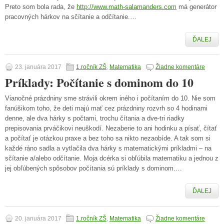
Preto som bola rada, že
http://www.math-salamanders.com
má generátor
pracovných hárkov na sčítanie a odčítanie.…
ĎALEJ
23. januára 2017
1.ročník ZŠ
,
Matematika
Žiadne komentáre
Príklady: Počítanie s dominom do 10
Vianočné prázdniny sme strávili okrem iného i počítaním do 10. Nie som
fanúšikom toho, že deti majú mať cez prázdniny rozvrh so 4 hodinami
denne, ale dva hárky s počtami, trochu čítania a dve-tri riadky
prepisovania prváčikovi neuškodí. Nezaberie to ani hodinku a písať, čítať
a počítať je otázkou praxe a bez toho sa nikto nezaobíde. A tak som si
každé ráno sadla a vytlačila dva hárky s matematickými príkladmi – na
sčítanie a/alebo odčítanie. Moja dcérka si obľúbila matematiku a jednou z
jej obľúbených spôsobov počítania sú príklady s dominom.…
ĎALEJ
20. januára 2017
1.ročník ZŠ
,
Matematika
Žiadne komentáre