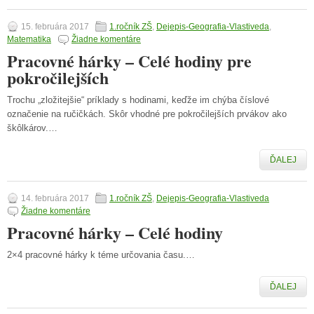
15. februára 2017
1.ročník ZŠ
,
Dejepis-Geografia-Vlastiveda
,
Matematika
Žiadne komentáre
Pracovné hárky – Celé hodiny pre
pokročilejších
Trochu „zložitejšie“ príklady s hodinami, keďže im chýba číslové
označenie na ručičkách. Skôr vhodné pre pokročilejších prvákov ako
škôlkárov.…
ĎALEJ
14. februára 2017
1.ročník ZŠ
,
Dejepis-Geografia-Vlastiveda
Žiadne komentáre
Pracovné hárky – Celé hodiny
2×4 pracovné hárky k téme určovania času.…
ĎALEJ