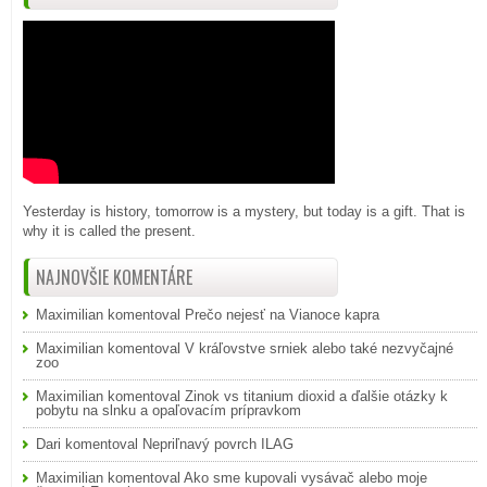
Yesterday is history, tomorrow is a mystery, but today is a gift. That is
why it is called the present.
NAJNOVŠIE KOMENTÁRE
Maximilian
komentoval
Prečo nejesť na Vianoce kapra
Maximilian
komentoval
V kráľovstve srniek alebo také nezvyčajné
zoo
Maximilian
komentoval
Zinok vs titanium dioxid a ďalšie otázky k
pobytu na slnku a opaľovacím prípravkom
Dari
komentoval
Nepriľnavý povrch ILAG
Maximilian
komentoval
Ako sme kupovali vysávač alebo moje