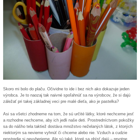
Skoro mi bolo do plaču. Očividne to ide i bez nich ako dokazuje jeden
výrobca. Je to naozaj tak naivné spoľahnúť sa na výrobcov, že si dajú
záležať pri takej základnej veci pre malé dieťa, ako je pastelka?
Asi sa všetci zhodneme na tom, že sú určité látky, ktoré nechceme jesť
a rozhodne nechceme, aby ich jedli naše deti. Prostredníctvom pokožky
sa do nášho tela taktiež dostáva množstvo neželaných látok, z ktorých
niektorým sa nevieme vyhnúť či chceme alebo nie. Vzduch a cudzie
prostredie si nevyberieme. Ale sú také, ktoré sa obísť dajú – prvotne