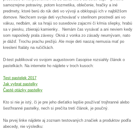
samozrejme potraviny, potom kozmetika, oblečenie, hračky a iné
predmety, ktoré berú do rúk deti vo vývoji a obklopujú ich v najbližšom
domove. Nechcem svoje deti vychovávať v sterilnom prostredí ani vo
vákuu, nedbám, ak sa hrajú so susedovie zajacmi či kŕmia sliepky, hrabú
sa v piesku, zbierajú kamienky.. Nemám čas vysávať a ani neviem kedy
som naposledy prala závesy. Okná z vonka zo zásady neumývam, nato
je dážď. Trochu prachu prežijú. Ale moje deti naozaj nemusia mať po
kreslení ftaláty na ručičkách.
D-test publikoval vo svojom augustovom časopise rozsiahly článok o
pastelkách. Na internete ho nájdete v troch kusoch:
Test pastelek 2017
Jak vybrat pastelky
Časté otázky pastelky
Kto si nie je istý, či je pre jeho dieťatko lepšie používať trojhranné alebo
šesťhranné pastelky, nech si prečíta tretí článok, je poučný.
Na prvej linke nájdete aj zoznam testovaných značiek a produktov podľa
abecedy, nie výsledku: