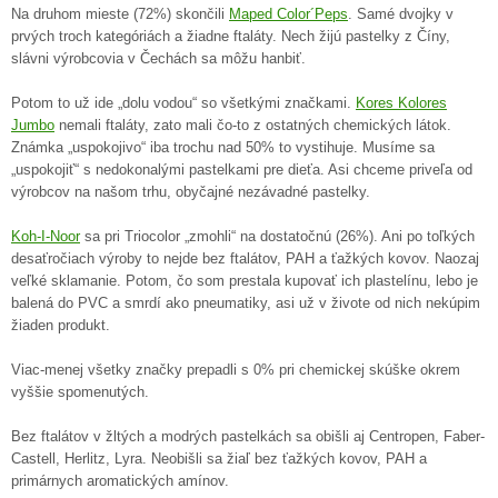
Na druhom mieste (72%) skončili
Maped Color´Peps
. Samé dvojky v
prvých troch kategóriách a žiadne ftaláty. Nech žijú pastelky z Číny,
slávni výrobcovia v Čechách sa môžu hanbiť.
Potom to už ide „dolu vodou“ so všetkými značkami.
Kores Kolores
Jumbo
nemali ftaláty, zato mali čo-to z ostatných chemických látok.
Známka „uspokojivo“ iba trochu nad 50% to vystihuje. Musíme sa
„uspokojiť“ s nedokonalými pastelkami pre dieťa. Asi chceme priveľa od
výrobcov na našom trhu, obyčajné nezávadné pastelky.
Koh-I-Noor
sa pri Triocolor „zmohli“ na dostatočnú (26%). Ani po toľkých
desaťročiach výroby to nejde bez ftalátov, PAH a ťažkých kovov. Naozaj
veľké sklamanie. Potom, čo som prestala kupovať ich plastelínu, lebo je
balená do PVC a smrdí ako pneumatiky, asi už v živote od nich nekúpim
žiaden produkt.
Viac-menej všetky značky prepadli s 0% pri chemickej skúške okrem
vyššie spomenutých.
Bez ftalátov v žltých a modrých pastelkách sa obišli aj Centropen, Faber-
Castell, Herlitz, Lyra. Neobišli sa žiaľ bez ťažkých kovov, PAH a
primárnych aromatických amínov.