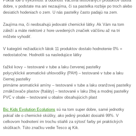
Pokiaľ ide o výkonnosť a odolnosť väčšina testovaných produktov obišla
dobre, v podstate ma ani nezaujíma, či sa pastelka rozbije po troch alebo
desiatich hodeniach o zem. U nás pastelky často padajú na zem.
Zaujíma ma, či neobsahujú jedovaté chemické látky. Ak Vám na tom
záleží a máte niektoré z hore uvedených značiek väčšinu až na tri
môžete vyhodiť.
V kategórii nežiadúcich látok 11 produktov dostalo hodnotenie 0% =
nedostatočne. Hodnotili sa nasledujúce látky
ťažké kovy – testované v tube a laku červenej pastelky
polycyklické aromatické uhlovodíky (PAH) – testované v tube a laku
čiernej pastelky
primárne aromatické amíny – testované v tube a laku oranžovej pastelky
zmäkčovače plastov (ftaláty) – testované v laku žltej a modrej pastelky
PVC v obale – testované u obalov obsahujúcich plast
Bic Kids Evolution Ecolutions
sú na tom super dobre, samé jednotky
pokiaľ ide o chemické skúšky, ako jediný produkt dosiahli 99%. V
celkovom hodnotení im trochu stiahli za sýtosť farby pri praktických
skúškach. Túto značku vedie Tesco aj Kik.