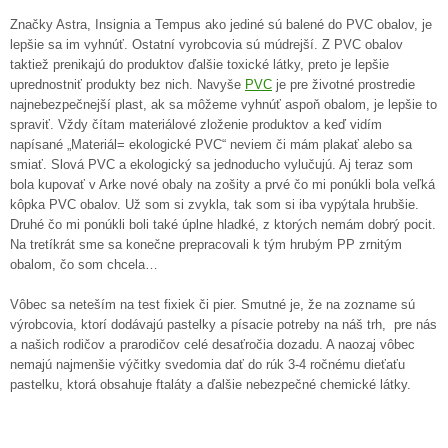
Značky Astra, Insignia a Tempus ako jediné sú balené do PVC obalov, je
lepšie sa im vyhnúť. Ostatní vyrobcovia sú múdrejší. Z PVC obalov
taktiež prenikajú do produktov ďalšie toxické látky, preto je lepšie
uprednostniť produkty bez nich. Navyše
PVC
je pre životné prostredie
najnebezpečnejší plast, ak sa môžeme vyhnúť aspoň obalom, je lepšie to
spraviť. Vždy čítam materiálové zloženie produktov a keď vidím
napísané „Materiál= ekologické PVC“ neviem či mám plakať alebo sa
smiať. Slová PVC a ekologický sa jednoducho vylučujú. Aj teraz som
bola kupovať v Arke nové obaly na zošity a prvé čo mi ponúkli bola veľká
kôpka PVC obalov. Už som si zvykla, tak som si iba vypýtala hrubšie.
Druhé čo mi ponúkli boli také úplne hladké, z ktorých nemám dobrý pocit.
Na tretíkrát sme sa konečne prepracovali k tým hrubým PP zrnitým
obalom, čo som chcela…
Vôbec sa neteším na test fixiek či pier. Smutné je, že na zozname sú
výrobcovia, ktorí dodávajú pastelky a písacie potreby na náš trh, pre nás
a našich rodičov a prarodičov celé desaťročia dozadu. A naozaj vôbec
nemajú najmenšie výčitky svedomia dať do rúk 3-4 ročnému dieťaťu
pastelku, ktorá obsahuje ftaláty a ďalšie nebezpečné chemické látky.