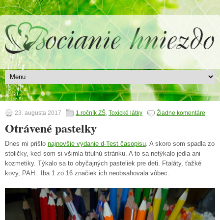
23. augusta 2017
1.ročník ZŠ
,
Toxické látky
Žiadne komentáre
Otrávené pastelky
Dnes mi prišlo
najnovšie vydanie d-Test časopisu
. A skoro som spadla zo
stoličky, keď som si všimla titulnú stránku. A to sa netýkalo jedla ani
kozmetiky. Týkalo sa to obyčajných pasteliek pre deti. Ftaláty, ťažké
kovy, PAH.. Iba 1 zo 16 značiek ich neobsahovala vôbec.