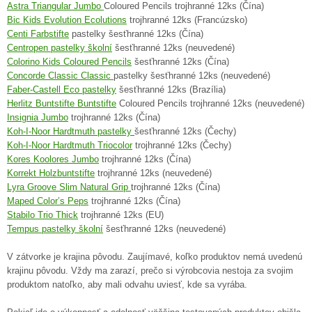
Astra Triangular Jumbo
Coloured Pencils trojhranné 12ks (Čína)
Bic Kids Evolution Ecolutions
trojhranné 12ks (Francúzsko)
Centi Farbstifte
pastelky šesťhranné 12ks (Čína)
Centropen pastelky školní
šesťhranné 12ks (neuvedené)
Colorino Kids Coloured Pencils
šesťhranné 12ks (Čína)
Concorde Classic Classic
pastelky šesťhranné 12ks (neuvedené)
Faber-Castell Eco pastelky
šesťhranné 12ks (Brazília)
Herlitz Buntstifte Buntstifte
Coloured Pencils trojhranné 12ks (neuvedené)
Insignia Jumbo
trojhranné 12ks (Čína)
Koh-I-Noor Hardtmuth pastelky
šesťhranné 12ks (Čechy)
Koh-I-Noor Hardtmuth Triocolor
trojhranné 12ks (Čechy)
Kores Koolores Jumbo
trojhranné 12ks (Čína)
Korrekt Holzbuntstifte
trojhranné 12ks (neuvedené)
Lyra Groove Slim Natural Grip
trojhranné 12ks (Čína)
Maped Color’s Peps
trojhranné 12ks (Čína)
Stabilo Trio Thick
trojhranné 12ks (EU)
Tempus pastelky školní
šesťhranné 12ks (neuvedené)
V zátvorke je krajina pôvodu. Zaujímavé, koľko produktov nemá uvedenú
krajinu pôvodu. Vždy ma zarazí, prečo si výrobcovia nestoja za svojim
produktom natoľko, aby mali odvahu uviesť, kde sa vyrába.