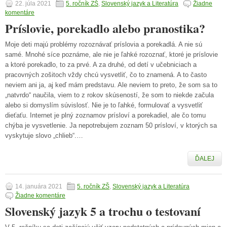
22. júla 2021
5. ročník ZŠ
,
Slovenský jazyk a Literatúra
Žiadne
komentáre
Príslovie, porekadlo alebo pranostika?
Moje deti majú problémy rozoznávať príslovia a porekadlá. A nie sú
samé. Mnohé síce poznáme, ale nie je ľahké rozoznať, ktoré je príslovie
a ktoré porekadlo, to za prvé. A za druhé, od detí v učebniciach a
pracovných zošitoch vždy chcú vysvetliť, čo to znamená. A to často
neviem ani ja, aj keď mám predstavu. Ale neviem to preto, že som sa to
„natvrdo“ naučila, viem to z rokov skúseností, že som to niekde začula
alebo si domyslím súvislosť. Nie je to ľahké, formulovať a vysvetliť
dieťaťu. Internet je plný zoznamov prísloví a porekadiel, ale čo tomu
chýba je vysvetlenie. Ja nepotrebujem zoznam 50 prísloví, v ktorých sa
vyskytuje slovo „chlieb“.…
ĎALEJ
14. januára 2021
5. ročník ZŠ
,
Slovenský jazyk a Literatúra
Žiadne komentáre
Slovenský jazyk 5 a trochu o testovaní