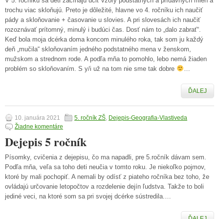
V 5. ročníku sa deti začínajú učiť vzory podstatných a prídavných mien a
trochu viac skloňujú. Preto je dôležité, hlavne vo 4. ročníku ich naučiť
pády a skloňovanie + časovanie u slovies. A pri slovesách ich naučiť
rozoznávať prítomný, minulý i budúci čas. Dosť nám to „dalo zabrať“.
Keď bola moja dcérka doma koncom minulého roka, tak som ju každý
deň „mučila“ skloňovaním jedného podstatného mena v ženskom,
mužskom a strednom rode. A podľa mňa to pomohlo, lebo nemá žiaden
problém so skloňovaním. S y/i už na tom nie sme tak dobre
…
ĎALEJ
10. januára 2021
5. ročník ZŠ
,
Dejepis-Geografia-Vlastiveda
Žiadne komentáre
Dejepis 5 ročník
Písomky, cvičenia z dejepisu, čo ma napadli, pre 5.ročník dávam sem.
Podľa mňa, veľa sa toho deti neučia v tomto roku. Je niekoľko pojmov,
ktoré by mali pochopiť. A nemali by odísť z piateho ročníka bez toho, že
ovládajú určovanie letopočtov a rozdelenie dejín ľudstva. Takže to boli
jediné veci, na ktoré som sa pri svojej dcérke sústredila.…
ĎALEJ