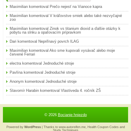
Maximilian
komentoval
Prečo nejesť na Vianoce kapra
Maximilian
komentoval
V kráľovstve srniek alebo také nezvyčajné
zoo
Maximilian
komentoval
Zinok vs titanium dioxid a ďalšie otázky k
pobytu na slnku a opaľovacím prípravkom
Dari
komentoval
Nepriľnavý povrch ILAG
Maximilian
komentoval
Ako sme kupovali vysávač alebo moje
červené Ferrari
electra
komentoval
Jednoduché stroje
Pavlína
komentoval
Jednoduché stroje
Anonym
komentoval
Jednoduché stroje
Slavomír Harabin
komentoval
Vlastiveda 4. ročník ZŠ
© 2026
Bocianie hniezdo
Powered by
WordPress
| Thanks to
www.autoreifen.me
,
Health Coupon Codes
and
Study Techniques