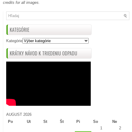
credits for all images.
KATEGÓRIE
Kategórie
KRÁTKY NÁVOD K TRIEDENIU ODPADU
AUGUST 2026
Po
Ut
St
Št
Pi
So
Ne
1
2