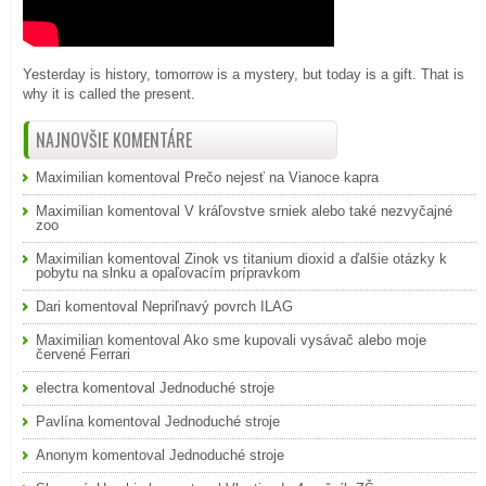
Yesterday is history, tomorrow is a mystery, but today is a gift. That is
why it is called the present.
NAJNOVŠIE KOMENTÁRE
Maximilian
komentoval
Prečo nejesť na Vianoce kapra
Maximilian
komentoval
V kráľovstve srniek alebo také nezvyčajné
zoo
Maximilian
komentoval
Zinok vs titanium dioxid a ďalšie otázky k
pobytu na slnku a opaľovacím prípravkom
Dari
komentoval
Nepriľnavý povrch ILAG
Maximilian
komentoval
Ako sme kupovali vysávač alebo moje
červené Ferrari
electra
komentoval
Jednoduché stroje
Pavlína
komentoval
Jednoduché stroje
Anonym
komentoval
Jednoduché stroje