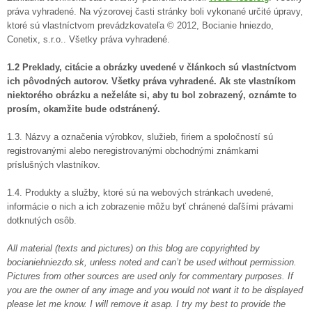
práva vyhradené. Na výzorovej časti stránky boli vykonané určité úpravy,
ktoré sú vlastníctvom prevádzkovateľa © 2012, Bocianie hniezdo,
Conetix, s.r.o.. Všetky práva vyhradené.
1.2 Preklady, citácie a obrázky uvedené v článkoch sú vlastníctvom
ich pôvodných autorov. Všetky práva vyhradené. Ak ste vlastníkom
niektorého obrázku a neželáte si, aby tu bol zobrazený, oznámte to
prosím, okamžite bude odstránený.
1.3. Názvy a označenia výrobkov, služieb, firiem a spoločností sú
registrovanými alebo neregistrovanými obchodnými známkami
príslušných vlastníkov.
1.4. Produkty a služby, ktoré sú na webových stránkach uvedené,
informácie o nich a ich zobrazenie môžu byť chránené daľšími právami
dotknutých osôb.
All material (texts and pictures) on this blog are copyrighted by
bocianiehniezdo.sk, unless noted and can’t be used without permission.
Pictures from other sources are used only for commentary purposes. If
you are the owner of any image and you would not want it to be displayed
please let me know. I will remove it asap. I try my best to provide the