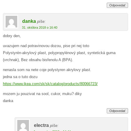
Odpovedať
danka
píše:
31. októbra 2018 o 16:40
dobry den,
uvazujem nad potravinovou dozou, pise pri nej toto
Polystyrén-akrylový plast, polypropylénový plast, syntetická guma
(vrchnak), Bez obsahu bisfenolu A (BPA).
nenasla som na nete coje polystyren akrylovy plast.
jedna sa o tuto dozu
https://www.ikea.com/sk/sk/catalog/products/80066723/
mozem ju pouzivat na sool, cukor, muku? diky
danka
Odpovedať
electra
píše: