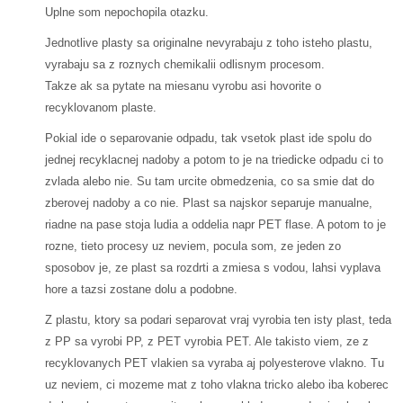
Uplne som nepochopila otazku.
Jednotlive plasty sa originalne nevyrabaju z toho isteho plastu,
vyrabaju sa z roznych chemikalii odlisnym procesom.
Takze ak sa pytate na miesanu vyrobu asi hovorite o
recyklovanom plaste.
Pokial ide o separovanie odpadu, tak vsetok plast ide spolu do
jednej recyklacnej nadoby a potom to je na triedicke odpadu ci to
zvlada alebo nie. Su tam urcite obmedzenia, co sa smie dat do
zberovej nadoby a co nie. Plast sa najskor separuje manualne,
riadne na pase stoja ludia a oddelia napr PET flase. A potom to je
rozne, tieto procesy uz neviem, pocula som, ze jeden zo
sposobov je, ze plast sa rozdrti a zmiesa s vodou, lahsi vyplava
hore a tazsi zostane dolu a podobne.
Z plastu, ktory sa podari separovat vraj vyrobia ten isty plast, teda
z PP sa vyrobi PP, z PET vyrobia PET. Ale takisto viem, ze z
recyklovanych PET vlakien sa vyraba aj polyesterove vlakno. Tu
uz neviem, ci mozeme mat z toho vlakna tricko alebo iba koberec