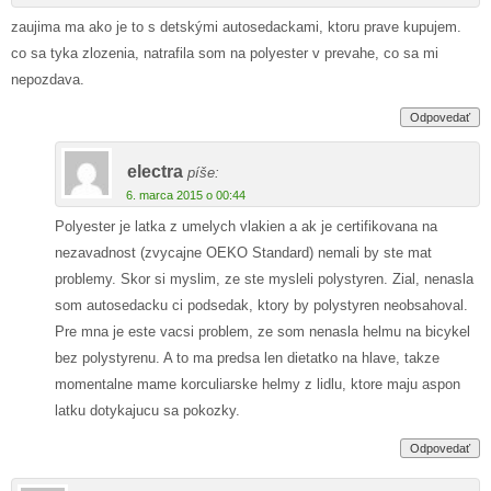
zaujima ma ako je to s detskými autosedackami, ktoru prave kupujem.
co sa tyka zlozenia, natrafila som na polyester v prevahe, co sa mi
nepozdava.
Odpovedať
electra
píše:
6. marca 2015 o 00:44
Polyester je latka z umelych vlakien a ak je certifikovana na
nezavadnost (zvycajne OEKO Standard) nemali by ste mat
problemy. Skor si myslim, ze ste mysleli polystyren. Zial, nenasla
som autosedacku ci podsedak, ktory by polystyren neobsahoval.
Pre mna je este vacsi problem, ze som nenasla helmu na bicykel
bez polystyrenu. A to ma predsa len dietatko na hlave, takze
momentalne mame korculiarske helmy z lidlu, ktore maju aspon
latku dotykajucu sa pokozky.
Odpovedať