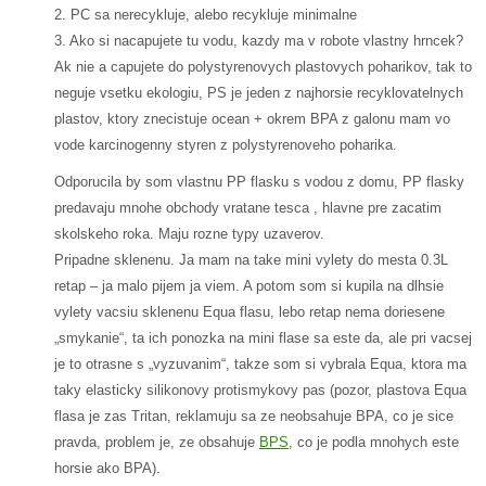
2. PC sa nerecykluje, alebo recykluje minimalne
3. Ako si nacapujete tu vodu, kazdy ma v robote vlastny hrncek?
Ak nie a capujete do polystyrenovych plastovych poharikov, tak to
neguje vsetku ekologiu, PS je jeden z najhorsie recyklovatelnych
plastov, ktory znecistuje ocean + okrem BPA z galonu mam vo
vode karcinogenny styren z polystyrenoveho poharika.
Odporucila by som vlastnu PP flasku s vodou z domu, PP flasky
predavaju mnohe obchody vratane tesca , hlavne pre zacatim
skolskeho roka. Maju rozne typy uzaverov.
Pripadne sklenenu. Ja mam na take mini vylety do mesta 0.3L
retap – ja malo pijem ja viem. A potom som si kupila na dlhsie
vylety vacsiu sklenenu Equa flasu, lebo retap nema doriesene
„smykanie“, ta ich ponozka na mini flase sa este da, ale pri vacsej
je to otrasne s „vyzuvanim“, takze som si vybrala Equa, ktora ma
taky elasticky silikonovy protismykovy pas (pozor, plastova Equa
flasa je zas Tritan, reklamuju sa ze neobsahuje BPA, co je sice
pravda, problem je, ze obsahuje
BPS
, co je podla mnohych este
horsie ako BPA).