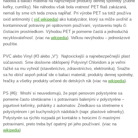
nádoba a baliaci materiál na najrôznejšie produkty dennej spotreby (zubné
kefky, cumlíky). Nie náhodou však bola vratnosť PET fliaš zakázaná,
nemali by sme ich teda znova napĺňať. Pri výrobe PET sa totiž používa
oxid antimonitý (
viď wikipedia
) ako katalyzátor, ktorý sa môže uvoľniť a
kontaminovať potraviny pri opätovnom používaní, vystaveniu teplu či
čistiacim prostriedkom. Výhodou PET je pomerne častá a jednoduchá
recyklovateľnosť. (viac na
wikipedia
).
Veľkou nevýhodou – jednorázové
použitie.
PVC alebo Vinyl (#3 alebo „V“): Najtoxickejší a najnebezpečnejší plast
súčasnosti. Sme doslovne obklopený Polyvinyl Chloridom a je veľmi
ťažké sa mu vyhnúť (stavebníctvo, zdravotníctvo, elektronika). Snažte
sa ho obísť aspoň pokiaľ ide o baliaci materiál, produkty dennej spotreby,
hračky a všetky produkty určené do detských rúk (viac na
wikipedia
).
PS (#6): Mnohí si neuvedomujú, že popri penovom polystyréne sa
pomerne často stretávame i s potravinami balenými v polystyréne –
jogurtové kelímky, poháriky z automatov. Zriedkavo sa stretneme s
polystyrénom i pri kuchynských nádobách (napr. plastové odmerky).
Polystyrén sa rýchlo rozpadá pri kontakte s horúcimi či mastnými
potravinami, preto treba byť opatrný pri jeho používaní. (viac na
wikipedia
)