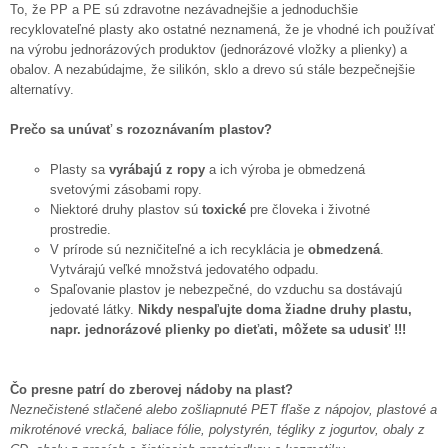
To, že PP a PE sú zdravotne nezávadnejšie a jednoduchšie
recyklovateľné plasty ako ostatné neznamená, že je vhodné ich používať
na výrobu jednorázových produktov (jednorázové vložky a plienky) a
obalov. A nezabúdajme, že silikón, sklo a drevo sú stále bezpečnejšie
alternatívy.
Prečo sa unúvať s rozoznávaním plastov?
Plasty sa
vyrábajú z ropy
a ich výroba je obmedzená
svetovými zásobami ropy.
Niektoré druhy plastov sú
toxické
pre človeka i životné
prostredie.
V prírode sú nezničiteľné a ich recyklácia je
obmedzená
.
Vytvárajú veľké množstvá jedovatého odpadu.
Spaľovanie plastov je nebezpečné, do vzduchu sa dostávajú
jedovaté látky.
Nikdy nespaľujte doma žiadne druhy plastu,
napr. jednorázové plienky po dieťati, môžete sa udusiť !!!
Čo presne patrí do zberovej nádoby na plast?
Neznečistené stlačené alebo zošliapnuté PET fľaše z nápojov, plastové a
mikroténové vrecká, baliace fólie, polystyrén, tégliky z jogurtov, obaly z