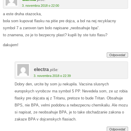
3. novembra 2018 o 22:00
a este druha otazocka,
bola som kupovat flasku na pitie pre dojca, a bol na nej recyklacny
symbol 7 a zaroven tam bolo napisane „neobsahuje bpa“.
to znamena, ze je to bezpecny plast? kupili by ste tuto flasu?
dakujem!
Odpovedať
electra
píše:
3. novembra 2018 o 22:39
Dobry den, urcite by som ju nekupila. Vacsina slusnych
europskych vyrobcov ma symbol 5 PP. Nevedela som, ze uz robia
flasky pre dojcata aj z Tritanu, pretoze to bude Tritan. Obsahuje
BPS, nie BPA, velmi podobnu a nebezpecnu chemikaliu. Ale mozu
si napisat, ze neobsahuje BPA, je to take obchadzanie zakona o
zakaze BPA v dojcenskych flasiach.
Odpovedať