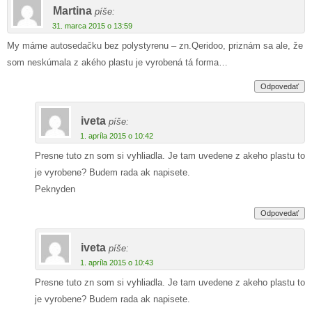
Martina
píše:
31. marca 2015 o 13:59
My máme autosedačku bez polystyrenu – zn.Qeridoo, priznám sa ale, že
som neskúmala z akého plastu je vyrobená tá forma…
Odpovedať
iveta
píše:
1. apríla 2015 o 10:42
Presne tuto zn som si vyhliadla. Je tam uvedene z akeho plastu to
je vyrobene? Budem rada ak napisete.
Peknyden
Odpovedať
iveta
píše:
1. apríla 2015 o 10:43
Presne tuto zn som si vyhliadla. Je tam uvedene z akeho plastu to
je vyrobene? Budem rada ak napisete.