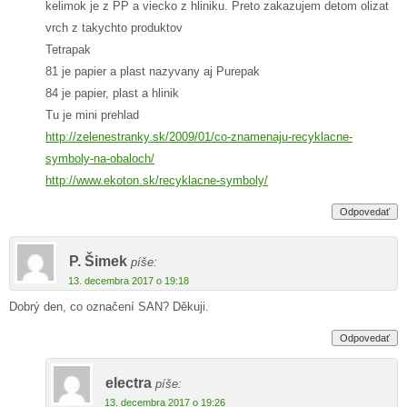
kelimok je z PP a viecko z hliniku. Preto zakazujem detom olizat
vrch z takychto produktov
Tetrapak
81 je papier a plast nazyvany aj Purepak
84 je papier, plast a hlinik
Tu je mini prehlad
http://zelenestranky.sk/2009/01/co-znamenaju-recyklacne-
symboly-na-obaloch/
http://www.ekoton.sk/recyklacne-symboly/
Odpovedať
P. Šimek
píše:
13. decembra 2017 o 19:18
Dobrý den, co označení SAN? Děkuji.
Odpovedať
electra
píše:
13. decembra 2017 o 19:26