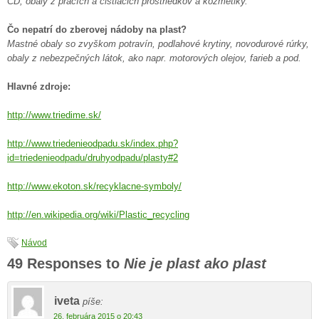
CD, obaly z pracích a čistiacich prostriedkov a kozmetiky.
Čo nepatrí do zberovej nádoby na plast?
Mastné obaly so zvyškom potravín, podlahové krytiny, novodurové rúrky,
obaly z nebezpečných látok, ako napr. motorových olejov, farieb a pod.
Hlavné zdroje:
http://www.triedime.sk/
http://www.triedenieodpadu.sk/index.php?
id=triedenieodpadu/druhyodpadu/plasty#2
http://www.ekoton.sk/recyklacne-symboly/
http://en.wikipedia.org/wiki/Plastic_recycling
Návod
49 Responses to
Nie je plast ako plast
iveta
píše:
26. februára 2015 o 20:43