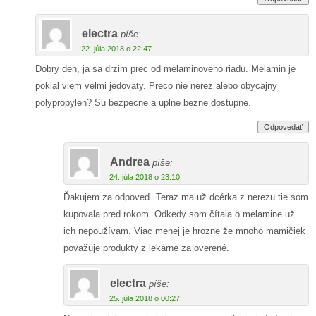
electra
píše:
22. júla 2018 o 22:47
Dobry den, ja sa drzim prec od melaminoveho riadu. Melamin je
pokial viem velmi jedovaty. Preco nie nerez alebo obycajny
polypropylen? Su bezpecne a uplne bezne dostupne.
Odpovedať
Andrea
píše:
24. júla 2018 o 23:10
Ďakujem za odpoveď. Teraz ma už dcérka z nerezu tie som
kupovala pred rokom. Odkedy som čítala o melamine už
ich nepoužívam. Viac menej je hrozne že mnoho mamičiek
považuje produkty z lekárne za overené.
electra
píše:
25. júla 2018 o 00:27