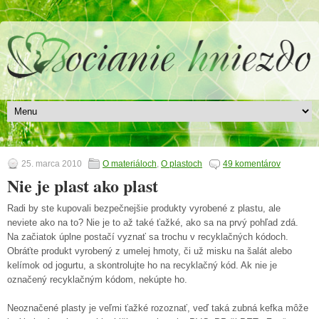
25. marca 2010
O materiáloch
,
O plastoch
49 komentárov
Nie je plast ako plast
Radi by ste kupovali bezpečnejšie produkty vyrobené z plastu, ale
neviete ako na to? Nie je to až také ťažké, ako sa na prvý pohľad zdá.
Na začiatok úplne postačí vyznať sa trochu v recyklačných kódoch.
Obráťte produkt vyrobený z umelej hmoty, či už misku na šalát alebo
kelímok od jogurtu, a skontrolujte ho na recyklačný kód. Ak nie je
označený recyklačným kódom, nekúpte ho.
Neoznačené plasty je veľmi ťažké rozoznať, veď taká zubná kefka môže