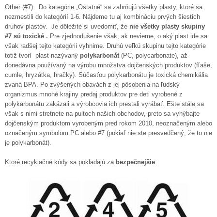
Other (#7): Do kategórie „Ostatné“ sa zahrňujú všetky plasty, ktoré sa
nezmestili do kategórií 1-6. Nájdeme tu aj kombináciu prvých šiestich
druhov plastov. Je dôležité si uvedomiť, že
nie všetky plasty skupiny
#7 sú toxické .
Pre zjednodušenie však, ak nevieme, o aký plast ide sa
však radšej tejto kategórii vyhnime. Druhú veľkú skupinu tejto kategórie
totiž tvorí plast nazývaný
polykarbonát
(PC, polycarbonate), až
donedávna používaný na výrobu množstva dojčenských produktov (fľaše,
cumle, hryzátka, hračky). Súčasťou polykarbonátu je toxická chemikália
zvaná BPA. Po zvýšených obavách z jej pôsobenia na ľudský
organizmus mnohé krajiny predaj produktov pre deti vyrobené z
polykarbonátu zakázali a výrobcovia ich prestali vyrábať. Ešte stále sa
však s nimi stretnete na pultoch našich obchodov, preto sa vyhýbajte
dojčenským produktom vyrobeným pred rokom 2010, neoznačeným alebo
označeným symbolom PC alebo #7 (pokiaľ nie ste presvedčený, že to nie
je polykarbonát).
Ktoré recyklačné kódy sa pokladajú za
bezpečnejšie
: