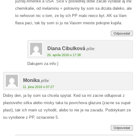
juznej Amerike a USA. Sice v poslednej dobe zacali vyrabat aj ine
chemikalie, od melaminu + potraviny by som sa drzala daleko, ale
to nehovori nic o tom, ze by ich PP malo nieco byt. AK sa Vam
flasa paci, tak by som si ju na Vasom mieste pokojne kupila.
Odpovedať
Diana Cibulková
píše:
26. apríla 2016 o 17:38
Dakujem za info:)
Monika
píše:
11. júna 2016 o 07:27
Dobry den, ja by som sa chcela spytat. Ked sa mi zacne odlupovat z
plastoveho sitka alebo misky taka ta povrchova glazura (zacne sa supat
plast), tak ich mam uz vyhodit, alebo to nie je na zavadu. Podotykam ze
su vyrobene z PP, oznacenie 5.
Odpovedať