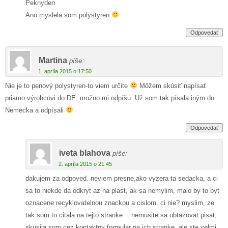
Peknyden
Ano myslela som polystyren
Odpovedať
Martina
píše:
1. apríla 2015 o 17:50
Nie je to penový polystyren-to viem určite
Môžem skúsiť napísať
priamo výrobcovi do DE, možno mi odpíšu. Už som tak písala iným do
Nemecka a odpísali
Odpovedať
iveta blahova
píše:
2. apríla 2015 o 21:45
dakujem za odpoved. neviem presne,ako vyzera ta sedacka, a ci
sa to niekde da odkryt az na plast, ak sa nemylim, malo by to byt
oznacene recyklovatelnou znackou a cislom. ci nie? myslim, ze
tak som to citala na tejto stranke… nemusite sa obtazovat pisat,
skusila som cez kontaktny formular na ich stranke, ale ste velmi