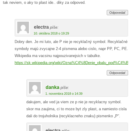
tak neviem, o aky to plast ide.. diky za odpoved.
Odpovedať
electra
píše:
10. októbra 2018 o 19:29
Dobry den. Je mi luto, ale P nie je recyklačný symbol. Recyklačné
symboly majú zvycajne 2-4 písmena alebo cislo, napr PP, PC, PE.
Wikipedia ma vacsinu najpouzivanejsich v tabulke.
https://sk.wikipedia.org/wiki/Ozna%C4%8Denie_obalu_pod%C
Odpovedať
danka
píše:
1. novembra 2018 o 14:39
dakujem, ale ved ja viem ze p nie je recyklacny symbol.
skor ma zaujima, ci to moze byt zly plast, a namiesto cisla
dali do trojuholnika (recyklacneho znaku) pismenko „P“.
electra
píše: