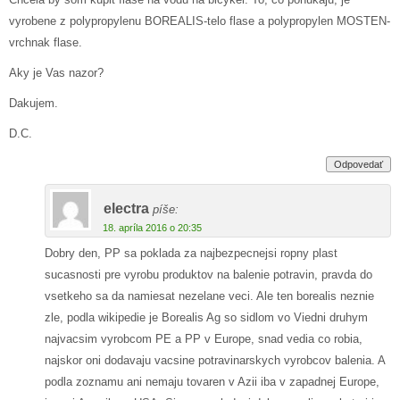
vyrobene z polypropylenu BOREALIS-telo flase a polypropylen MOSTEN-
vrchnak flase.
Aky je Vas nazor?
Dakujem.
D.C.
Odpovedať
electra
píše:
18. apríla 2016 o 20:35
Dobry den, PP sa poklada za najbezpecnejsi ropny plast
sucasnosti pre vyrobu produktov na balenie potravin, pravda do
vsetkeho sa da namiesat nezelane veci. Ale ten borealis neznie
zle, podla wikipedie je Borealis Ag so sidlom vo Viedni druhym
najvacsim vyrobcom PE a PP v Europe, snad vedia co robia,
najskor oni dodavaju vacsine potravinarskych vyrobcov balenia. A
podla zoznamu ani nemaju tovaren v Azii iba v zapadnej Europe,