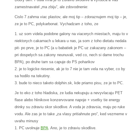
zamestnavatel „ma zbiju“, ale zdovodnenie:
Cislo 7 zahrna viac plastov, ale moj tip – zdoraznujem moj tip – je,
ze je to PC, polykarbonat. Vychadzam z toho, ze
1. uz som videla podobne galony na viacerych miestach, maju to v
niektorych cakarnach u lekara u nas, ja som z toho dietatu nedala
pit- po prve, je to PC (a u babatiek je PC uz zakazany zakonom –
pri dospelych sa zakony neunuvali, ved co, nech si dame trochu
BPA), po druhe tam sa capuje do PS poharikov
2. je to logicke riesenie, ak je to 7 nie je tam vela na vyber, co by
sa hodilo na tekutiny.
3. bude to nieco taketo dolphin.sk, kde priamo pisu, ze je to PC.
Je to eko z toho hladiska, ze ludia nekupuju a nevyvlacaju PET
flase alebo hlinikove konzervovane napoje + vsetky tie energy
drinky su zdraviu skor skodlive. A voda je zdravsia, maju po ruke
vodu. Ale zas je to take „za vlasy pritiahnute pro“, ked vezmeme v
uvahu minusy
1. PC uvolnuje
BPA
. Ano, je to zdraviu skodlive.