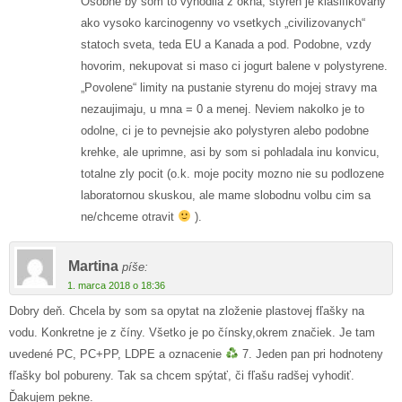
Osobne by som to vyhodila z okna, styren je klasifikovany
ako vysoko karcinogenny vo vsetkych „civilizovanych“
statoch sveta, teda EU a Kanada a pod. Podobne, vzdy
hovorim, nekupovat si maso ci jogurt balene v polystyrene.
„Povolene“ limity na pustanie styrenu do mojej stravy ma
nezaujimaju, u mna = 0 a menej. Neviem nakolko je to
odolne, ci je to pevnejsie ako polystyren alebo podobne
krehke, ale uprimne, asi by som si pohladala inu konvicu,
totalne zly pocit (o.k. moje pocity mozno nie su podlozene
laboratornou skuskou, ale mame slobodnu volbu cim sa
ne/chceme otravit
).
Martina
píše:
1. marca 2018 o 18:36
Dobry deň. Chcela by som sa opytat na zloženie plastovej fľašky na
vodu. Konkretne je z číny. Všetko je po čínsky,okrem značiek. Je tam
uvedené PC, PC+PP, LDPE a oznacenie
7. Jeden pan pri hodnoteny
fľašky bol pobureny. Tak sa chcem spýtať, či fľašu radšej vyhodiť.
Ďakujem pekne.