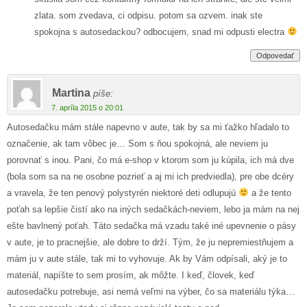
zlata. som zvedava, ci odpisu. potom sa ozvem. inak ste
spokojna s autosedackou? odbocujem, snad mi odpusti electra
Odpovedať
Martina
píše:
7. apríla 2015 o 20:01
Autosedačku mám stále napevno v aute, tak by sa mi ťažko hľadalo to
označenie, ak tam vôbec je… Som s ňou spokojná, ale neviem ju
porovnať s inou. Pani, čo má e-shop v ktorom som ju kúpila, ich má dve
(bola som sa na ne osobne pozrieť a aj mi ich predviedla), pre obe dcéry
a vravela, že ten penový polystyrén niektoré deti odlupujú
a že tento
poťah sa lepšie čistí ako na iných sedačkách-neviem, lebo ja mám na nej
ešte bavlnený poťah. Táto sedačka má vzadu také iné upevnenie o pásy
v aute, je to pracnejšie, ale dobre to drží. Tým, že ju nepremiestňujem a
mám ju v aute stále, tak mi to vyhovuje. Ak by Vám odpísali, aký je to
materiál, napíšte to sem prosím, ak môžte. I keď, človek, keď
autosedačku potrebuje, asi nemá veľmi na výber, čo sa materiálu týka…