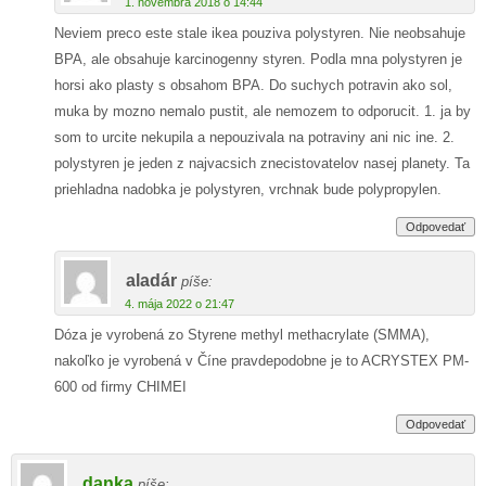
1. novembra 2018 o 14:44
Neviem preco este stale ikea pouziva polystyren. Nie neobsahuje
BPA, ale obsahuje karcinogenny styren. Podla mna polystyren je
horsi ako plasty s obsahom BPA. Do suchych potravin ako sol,
muka by mozno nemalo pustit, ale nemozem to odporucit. 1. ja by
som to urcite nekupila a nepouzivala na potraviny ani nic ine. 2.
polystyren je jeden z najvacsich znecistovatelov nasej planety. Ta
priehladna nadobka je polystyren, vrchnak bude polypropylen.
Odpovedať
aladár
píše:
4. mája 2022 o 21:47
Dóza je vyrobená zo Styrene methyl methacrylate (SMMA),
nakoľko je vyrobená v Číne pravdepodobne je to ACRYSTEX PM-
600 od firmy CHIMEI
Odpovedať
danka
píše: