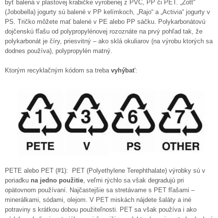
byť balená v plastovej krabičke vyrobenej z PVC, PP či PET. „Zott“
(Jobobella) jogurty sú balené v PP kelímkoch, „Rajo“ a „Activia“ jogurty v
PS. Tričko môžete mať balené v PE alebo PP sáčku. Polykarbonátovú
dojčenskú fľašu od polypropylénovej rozoznáte na prvý pohľad tak, že
polykarbonát je číry, priesvitný – ako sklá okuliarov (na výrobu ktorých sa
dodnes používa), polypropylén matný.
Ktorým recyklačným kódom sa treba
vyhýbať
:
PETE alebo PET (#1): PET (Polyethylene Terephthalate) výrobky sú v
poriadku
na jedno použitie
, veľmi rýchlo sa však degradujú pri
opätovnom používaní. Najčastejšie sa stretávame s PET fľašami –
minerálkami, sódami, olejom. V PET miskách nájdete šaláty a iné
potraviny s krátkou dobou použiteľnosti. PET sa však používa i ako