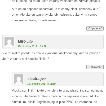
do kupelne, na to su urcite zakony vzhladom na zdravie cloveka.
A to co sa nepodari separovat, je miesany plast, oznaceny ako 7,
other. Ale ake su tam pravidla, obmedzenia, zakony na vyrobu
miesaneho plastu, to teda neviem.
Odpovedať
Miro
píše:
15. októbra 2017 o 09:39
Vie mi niekto poradit z coho je vyrobene viečko/vrchny kryt na johurte?
Je to z plastu a ci alobalu/hliniku?
Odpovedať
electra
píše:
15. októbra 2017 o 11:19
Viecka su hlinik, niektore vyrobky to aj uvadzaju, ine sa neunuvaju
a napisu iba kelimok. Rajo smotana ma napisane viecko ALU –
aluminium, hlinik. Jogobella jogurt pise PP/C, co znamena, ze