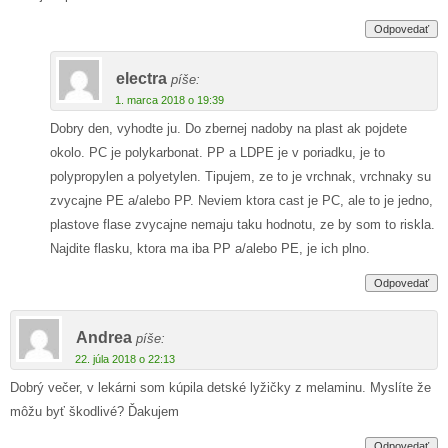
Odpovedať
electra
píše:
1. marca 2018 o 19:39
Dobry den, vyhodte ju. Do zbernej nadoby na plast ak pojdete
okolo. PC je polykarbonat. PP a LDPE je v poriadku, je to
polypropylen a polyetylen. Tipujem, ze to je vrchnak, vrchnaky su
zvycajne PE a/alebo PP. Neviem ktora cast je PC, ale to je jedno,
plastove flase zvycajne nemaju taku hodnotu, ze by som to riskla.
Najdite flasku, ktora ma iba PP a/alebo PE, je ich plno.
Odpovedať
Andrea
píše:
22. júla 2018 o 22:13
Dobrý večer, v lekárni som kúpila detské lyžičky z melaminu. Myslíte že
môžu byť škodlivé? Ďakujem
Odpovedať