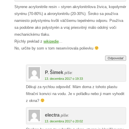
Styrene acrylonitrile resin – styren akrylonitrilova živica, kopolymér
styrénu (70-80%) a akrorylonitrilu (20-30%). Široko sa používa
namiesto polystyrénu kvôli väčšiemu tepelnému odporu. Používa
sa podobne ako polystyrén a vraj priesvitný málo odolný voči
mechanickému tlaku.
Rýchly preklad z
wikipedie
…
No, určite by som v tom neservírovala polievku
Odpovedať
P. Šimek
píše:
13. decembra 2017 o 19:33
Děkuji za rychlou odpověď. Mám doma z tohoto plastu
filtrační konvici na vodu. Je v pořádku nebo ji mam vyhodit
z okna?
electra
píše:
13. decembra 2017 o 20:02