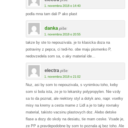
1. novembra 2018 o 14:40
podla mna tam dali P ako plast
danka
píše:
1. novembra 2018 o 20:55
takze by ste to nepouzivala. je to klasicka doza na
potraviny z pepca, ci tedi-ho. obe maju pismenko P,
nedovzedela som sa, o aky material ide…
electra
píše:
1. novembra 2018 o 21:02
Nuz, asi by som to nepouzivala, s vynimkou toho, keby
som si bola ista, ze je to lekarsky polypropylen. Nie vzdy
sa to da poznat, ale niektory styl a dotyk ano, napr. vsetky
misy na kremy a cesta mame z Lidl a je to taky rovnaky
material, takisto vacsinu plastovych doz. Alebo detske
flase a dozy do skoly na desiatu, tie mam ceske. Vsade je,
ze PP a pravdepodobne by som to poznala aj bez toho. Ale