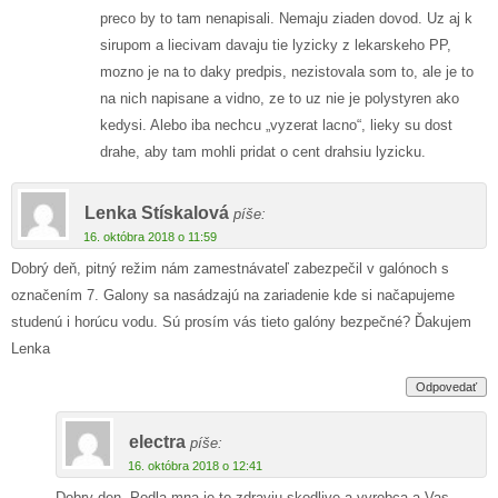
preco by to tam nenapisali. Nemaju ziaden dovod. Uz aj k
sirupom a liecivam davaju tie lyzicky z lekarskeho PP,
mozno je na to daky predpis, nezistovala som to, ale je to
na nich napisane a vidno, ze to uz nie je polystyren ako
kedysi. Alebo iba nechcu „vyzerat lacno“, lieky su dost
drahe, aby tam mohli pridat o cent drahsiu lyzicku.
Lenka Stískalová
píše:
16. októbra 2018 o 11:59
Dobrý deň, pitný režim nám zamestnávateľ zabezpečil v galónoch s
označením 7. Galony sa nasádzajú na zariadenie kde si načapujeme
studenú i horúcu vodu. Sú prosím vás tieto galóny bezpečné? Ďakujem
Lenka
Odpovedať
electra
píše:
16. októbra 2018 o 12:41
Dobry den. Podla mna je to zdraviu skodlive a vyrobca a Vas