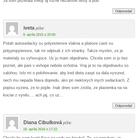
Ja som pozerala vtedy aj rôzne nezávislé testy a pod.
Odpovedať
iveta
píše:
9. apríla 2015 o 20:00
Potah autosedacky su polyesterove vlakna a platove casti su
polypropylenove, tak mi odpisali z ich stranky. Takze myslim, ze je
materialy su vyhovujuce. Uz ju mam objednanu. Chcela som si ju tiez
pozriet, ale pani v eshope nebola ochotna. Vraj je to na objednavku so
zalohou. Islo mi o polohovanie, aby ked dieta zaspi sa dala vysunut,
nech mu nepada hlava dopredu, ako pri niektorych inych sedackach. Z
popisu vyzera, ze to pojde. Inak dnes som zistila, ze plastenka na na
kociar z vynilu…. ach jaj, co uz…
Odpovedať
Diana Cibulková
píše:
18. apríla 2016 o 17:22
Chcela by som kupit flase na vodu na bicykel. To, co ponukaju, je