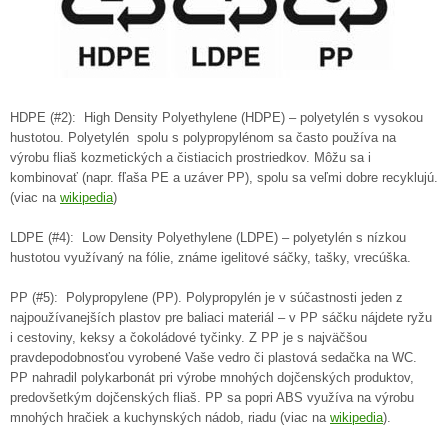
HDPE (#2): High Density Polyethylene (HDPE) – polyetylén s vysokou
hustotou. Polyetylén spolu s polypropylénom sa často používa na
výrobu fliaš kozmetických a čistiacich prostriedkov. Môžu sa i
kombinovať (napr. fľaša PE a uzáver PP), spolu sa veľmi dobre recyklujú.
(viac na
wikipedia
)
LDPE (#4): Low Density Polyethylene (LDPE) – polyetylén s nízkou
hustotou využívaný na fólie, známe igelitové sáčky, tašky, vrecúška.
PP (#5): Polypropylene (PP). Polypropylén je v súčastnosti jeden z
najpoužívanejších plastov pre baliaci materiál – v PP sáčku nájdete ryžu
i cestoviny, keksy a čokoládové tyčinky. Z PP je s najväčšou
pravdepodobnosťou vyrobené Vaše vedro či plastová sedačka na WC.
PP nahradil polykarbonát pri výrobe mnohých dojčenských produktov,
predovšetkým dojčenských fliaš. PP sa popri ABS využíva na výrobu
mnohých hračiek a kuchynských nádob, riadu (viac na
wikipedia
).