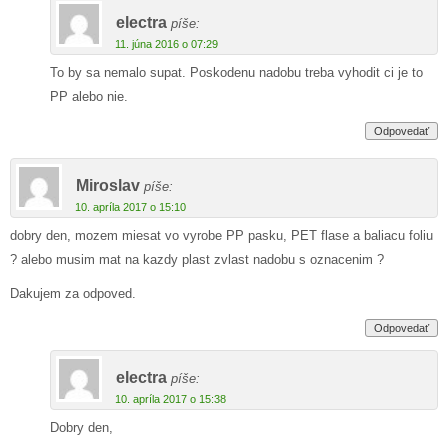
electra
píše:
11. júna 2016 o 07:29
To by sa nemalo supat. Poskodenu nadobu treba vyhodit ci je to
PP alebo nie.
Odpovedať
Miroslav
píše:
10. apríla 2017 o 15:10
dobry den, mozem miesat vo vyrobe PP pasku, PET flase a baliacu foliu
? alebo musim mat na kazdy plast zvlast nadobu s oznacenim ?
Dakujem za odpoved.
Odpovedať
electra
píše:
10. apríla 2017 o 15:38
Dobry den,