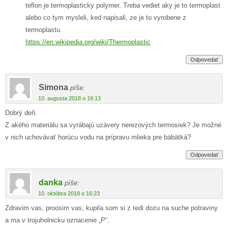
teflon je termoplasticky polymer. Treba vediet aky je to termoplast
alebo co tym mysleli, ked napisali, ze je to vyrobene z
termoplastu.
https://en.wikipedia.org/wiki/Thermoplastic
Odpovedať
Simona
píše:
10. augusta 2018 o 16:13
Dobrý deň.
Z akého materiálu sa vyrábajú uzávery nerezových termosiek? Je možné
v nich uchovávať horúcu vodu na prípravu mlieka pre bábätká?
Odpovedať
danka
píše:
10. októbra 2018 o 16:23
Zdravim vas, proosim vas, kupila som si z tedi dozu na suche potraviny
a ma v trojuholnicku oznacenie „P“.