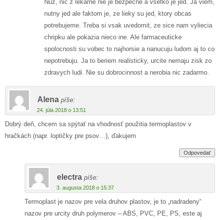
Nuz, nic z lekarne nie je bezpecne a vsetko je jed. Ja viem,
nutny jed ale faktom je, ze lieky su jed, ktory obcas
potrebujeme. Treba si vsak uvedomit, ze sice nam vyliecia
chripku ale pokazia nieco ine. Ale farmaceuticke
spolocnosti su vobec to najhorsie a nanucuju ludom aj to co
nepotrebuju. Ja to beriem realisticky, urcite nemaju zisk zo
zdravych ludi. Nie su dobrocinnost a nerobia nic zadarmo.
Alena
píše:
24. júla 2018 o 13:51
Dobrý deň, chcem sa spýtať na vhodnosť použitia termoplastov v
hračkách (napr. loptičky pre psov…), ďakujem
Odpovedať
electra
píše:
3. augusta 2018 o 15:37
Termoplast je nazov pre vela druhov plastov, je to „nadradeny“
nazov pre urcity druh polymerov – ABS, PVC, PE, PS, este aj