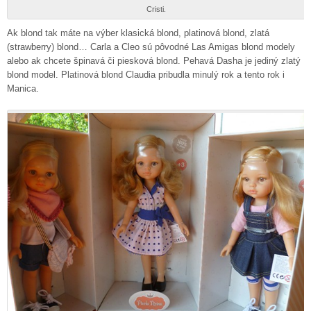
Cristi.
Ak blond tak máte na výber klasická blond, platinová blond, zlatá
(strawberry) blond… Carla a Cleo sú pôvodné Las Amigas blond modely
alebo ak chcete špinavá či piesková blond. Pehavá Dasha je jediný zlatý
blond model. Platinová blond Claudia pribudla minulý rok a tento rok i
Manica.