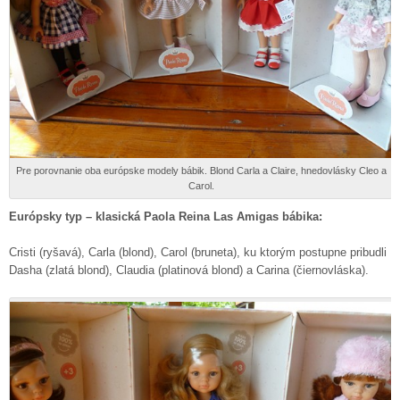
Pre porovnanie oba európske modely bábik. Blond Carla a Claire, hnedovlásky Cleo a
Carol.
Európsky typ – klasická Paola Reina Las Amigas bábika:
Cristi (ryšavá), Carla (blond), Carol (bruneta), ku ktorým postupne pribudli
Dasha (zlatá blond), Claudia (platinová blond) a Carina (čiernovláska).