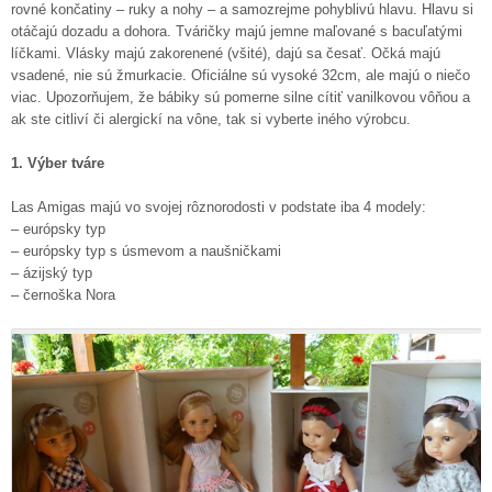
rovné končatiny – ruky a nohy – a samozrejme pohyblivú hlavu. Hlavu si
otáčajú dozadu a dohora. Tváričky majú jemne maľované s bacuľatými
líčkami. Vlásky majú zakorenené (všité), dajú sa česať. Očká majú
vsadené, nie sú žmurkacie. Oficiálne sú vysoké 32cm, ale majú o niečo
viac. Upozorňujem, že bábiky sú pomerne silne cítiť vanilkovou vôňou a
ak ste citliví či alergickí na vône, tak si vyberte iného výrobcu.
1. Výber tváre
Las Amigas majú vo svojej rôznorodosti v podstate iba 4 modely:
– európsky typ
– európsky typ s úsmevom a naušničkami
– ázijský typ
– černoška Nora