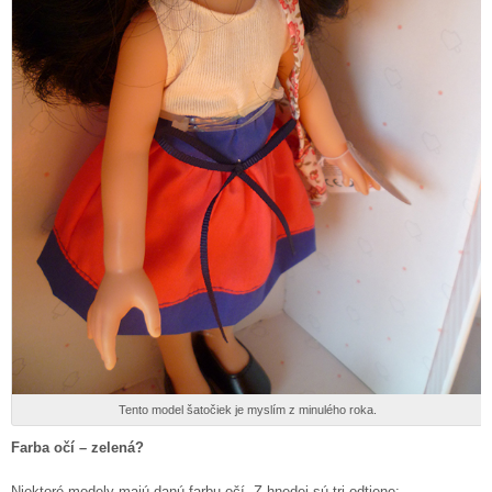
Tento model šatočiek je myslím z minulého roka.
Farba očí – zelená?
Niektoré modely majú danú farbu očí. Z hnedej sú tri odtiene: