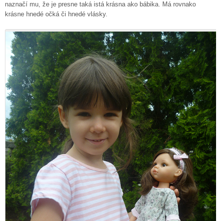
naznačí mu, že je presne taká istá krásna ako bábika. Má rovnako
krásne hnedé očká či hnedé vlásky.