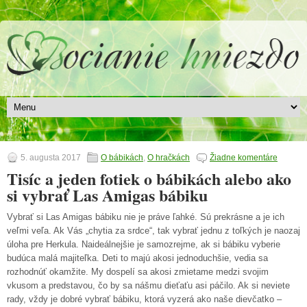
5. augusta 2017
O bábikách
,
O hračkách
Žiadne komentáre
Tisíc a jeden fotiek o bábikách alebo ako
si vybrať Las Amigas bábiku
Vybrať si Las Amigas bábiku nie je práve ľahké. Sú prekrásne a je ich
veľmi veľa. Ak Vás „chytia za srdce“, tak vybrať jednu z toľkých je naozaj
úloha pre Herkula. Naideálnejšie je samozrejme, ak si bábiku vyberie
budúca malá majiteľka. Deti to majú akosi jednoduchšie, vedia sa
rozhodnúť okamžite. My dospelí sa akosi zmietame medzi svojim
vkusom a predstavou, čo by sa nášmu dieťaťu asi páčilo. Ak si neviete
rady, vždy je dobré vybrať bábiku, ktorá vyzerá ako naše dievčatko –