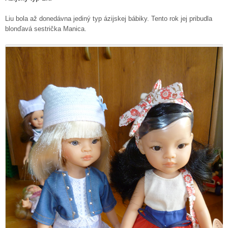
Liu bola až donedávna jediný typ ázijskej bábiky. Tento rok jej pribudla
blonďavá sestrička Manica.