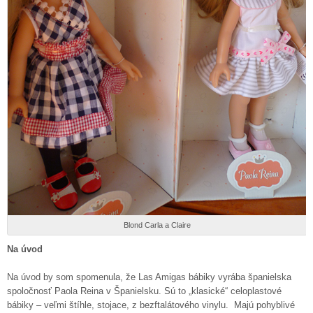
Blond Carla a Claire
Na úvod
Na úvod by som spomenula, že Las Amigas bábiky vyrába španielska
spoločnosť Paola Reina v Španielsku. Sú to „klasické“ celoplastové
bábiky – veľmi štíhle, stojace, z bezftalátového vinylu. Majú pohyblivé