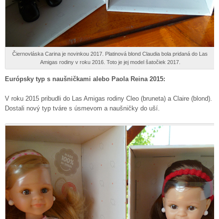
Čiernovláska Carina je novinkou 2017. Platinová blond Claudia bola pridaná do Las
Amigas rodiny v roku 2016. Toto je jej model šatočiek 2017.
Európsky typ s naušničkami alebo Paola Reina 2015:
V roku 2015 pribudli do Las Amigas rodiny Cleo (bruneta) a Claire (blond).
Dostali nový typ tváre s úsmevom a naušničky do uší.