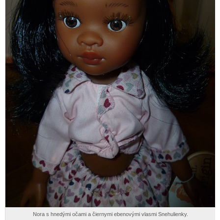
Nora s hnedými očami a čiernymi ebenovými vlasmi Snehulienky.