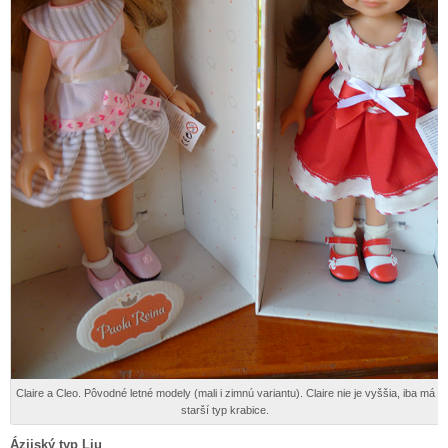
Claire a Cleo. Pôvodné letné modely (mali i zimnú variantu). Claire nie je vyššia, iba má
starší typ krabice.
Ázijský typ Liu