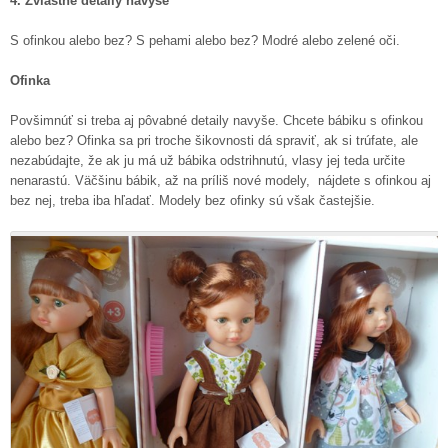
4. Zvláštne detaily navyše
S ofinkou alebo bez? S pehami alebo bez? Modré alebo zelené oči.
Ofinka
Povšimnúť si treba aj pôvabné detaily navyše. Chcete bábiku s ofinkou
alebo bez? Ofinka sa pri troche šikovnosti dá spraviť, ak si trúfate, ale
nezabúdajte, že ak ju má už bábika odstrihnutú, vlasy jej teda určite
nenarastú. Väčšinu bábik, až na príliš nové modely, nájdete s ofinkou aj
bez nej, treba iba hľadať. Modely bez ofinky sú však častejšie.