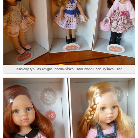
Klasický typ Las Amigas: hnedovláska Carol, blond Carla, ryšavá Cristi