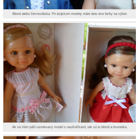
Blond alebo čiernovláska. Pri ázijskom modely máte tieto dve farby na výber.
Ak sa Vám páči usmievavý model s naušničkami, tak sú tu blond a brunetka.