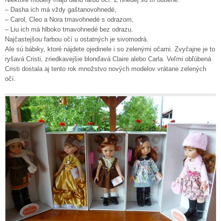
– Dasha ich má vždy gaštanovohnedé,
– Carol, Cleo a Nora tmavohnedé s odrazom,
– Liu ich má hlboko tmavohnedé bez odrazu.
Najčastejšou farbou očí u ostatných je sivomodrá.
Ale sú bábiky, ktoré nájdete ojedinele i so zelenými očami. Zvyčajne je to
ryšavá Cristi, zriedkavejšie blonďavá Claire alebo Carla. Veľmi obľúbená
Cristi dostala aj tento rok množstvo nových modelov vrátane zelených
očí.