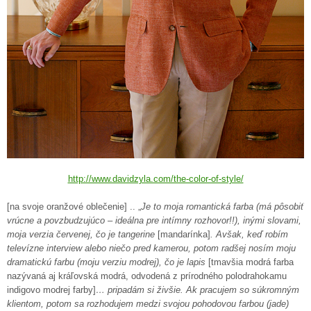
http://www.davidzyla.com/the-color-of-style/
[na svoje oranžové oblečenie] .. „
Je to moja romantická farba (má pôsobiť
vrúcne a povzbudzujúco – ideálna pre intímny rozhovor!!), inými slovami,
moja verzia červenej, čo je tangerine
[mandarínka]
. Avšak, keď robím
televízne interview alebo niečo pred kamerou, potom radšej nosím moju
dramatickú farbu (moju verziu modrej), čo je lapis
[tmavšia modrá farba
nazývaná aj kráľovská modrá, odvodená z prírodného polodrahokamu
indigovo modrej farby]
… pripadám si živšie. Ak pracujem so súkromným
klientom, potom sa rozhodujem medzi svojou pohodovou farbou (jade)