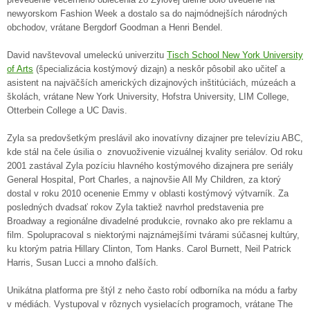
newyorskom Fashion Week a dostalo sa do najmódnejších národných
obchodov, vrátane Bergdorf Goodman a Henri Bendel.
David navštevoval umeleckú univerzitu
Tisch School New York University
of Arts
(špecializácia kostýmový dizajn) a neskôr pôsobil ako učiteľ a
asistent na najväčších amerických dizajnových inštitúciách, múzeách a
školách, vrátane New York University, Hofstra University, LIM College,
Otterbein College a UC Davis.
Zyla sa predovšetkým preslávil ako inovatívny dizajner pre televíziu ABC,
kde stál na čele úsilia o znovuoživenie vizuálnej kvality seriálov. Od roku
2001 zastával Zyla pozíciu hlavného kostýmového dizajnera pre seriály
General Hospital, Port Charles, a najnovšie All My Children, za ktorý
dostal v roku 2010 ocenenie Emmy v oblasti kostýmový výtvarník. Za
posledných dvadsať rokov Zyla taktiež navrhol predstavenia pre
Broadway a regionálne divadelné produkcie, rovnako ako pre reklamu a
film. Spolupracoval s niektorými najznámejšími tvárami súčasnej kultúry,
ku ktorým patria Hillary Clinton, Tom Hanks. Carol Burnett, Neil Patrick
Harris, Susan Lucci a mnoho ďalších.
Unikátna platforma pre štýl z neho často robí odborníka na módu a farby
v médiách. Vystupoval v rôznych vysielacích programoch, vrátane The