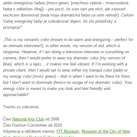
alebo energickou farbou (moss green,
[machovo zelená – tmavozelená
farba s odtieňom žltej]
) – pre pocit, že som tam pre nich, ale zároveň
nechcem dominovať (teda moja dramatická farba sa sem nehodí). Cieľom
Vašej energickej farby je vzbudzovať dojem, že ste priateľský a
prístupný!“
„This is my romantic color (meant to be warm and energizing – perfect for
an intimate interview!!), in other words, my version of red, which is
tangerine. However, if I am doing a television interview or something on
camera, then I would prefer to wear my dramatic color (my version of
blue), which is a lapis… it makes me feel vibrant. If I’m working with a
private client, then I would opt to wear either my tranquil color (jade) or
my energy color (moss green) – that is when I want to be there for them,
but I don’t want to dominate (hence no usage of my dramatic color). Your
energy color is meant to make you look and feel friendly and
approachable!“
Trochu zo súkromia:
Člen
National Arts Club
od 2006
Člen Fashion Committee od 2010
Inšpirácia a obľúbené miesta:
FIT Museum
,
Museum of the City of New