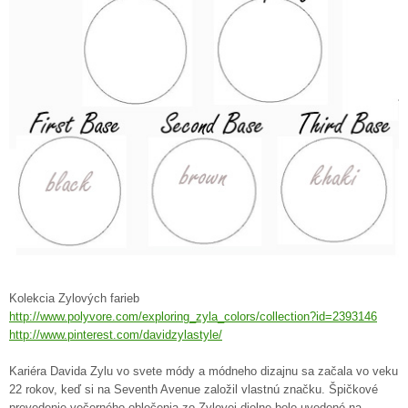
Kolekcia Zylových farieb
http://www.polyvore.com/exploring_zyla_colors/collection?id=2393146
http://www.pinterest.com/davidzylastyle/
Kariéra Davida Zylu vo svete módy a módneho dizajnu sa začala vo veku
22 rokov, keď si na Seventh Avenue založil vlastnú značku. Špičkové
prevedenie večerného oblečenia zo Zylovej dielne bolo uvedené na