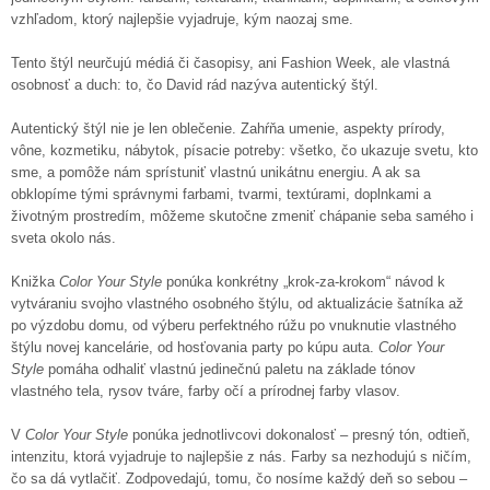
vzhľadom, ktorý najlepšie vyjadruje, kým naozaj sme.
Tento štýl neurčujú médiá či časopisy, ani Fashion Week, ale vlastná
osobnosť a duch: to, čo David rád nazýva autentický štýl.
Autentický štýl nie je len oblečenie. Zahŕňa umenie, aspekty prírody,
vône, kozmetiku, nábytok, písacie potreby: všetko, čo ukazuje svetu, kto
sme, a pomôže nám sprístuniť vlastnú unikátnu energiu. A ak sa
obklopíme tými správnymi farbami, tvarmi, textúrami, doplnkami a
životným prostredím, môžeme skutočne zmeniť chápanie seba samého i
sveta okolo nás.
Knižka
Color Your Style
ponúka konkrétny „krok-za-krokom“ návod k
vytváraniu svojho vlastného osobného štýlu, od aktualizácie šatníka až
po výzdobu domu, od výberu perfektného rúžu po vnuknutie vlastného
štýlu novej kancelárie, od hosťovania party po kúpu auta.
Color Your
Style
pomáha odhaliť vlastnú jedinečnú paletu na základe tónov
vlastného tela, rysov tváre, farby očí a prírodnej farby vlasov.
V
Color Your Style
ponúka jednotlivcovi dokonalosť – presný tón, odtieň,
intenzitu, ktorá vyjadruje to najlepšie z nás. Farby sa nezhodujú s ničím,
čo sa dá vytlačiť. Zodpovedajú, tomu, čo nosíme každý deň so sebou –