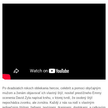
Po dvadsiatich rokoch obliekania hercov, celebrít a pomoci obyčajným
mužom a ženám objavovať ich vlastný štýl, nositeľ prestížneho Emmy
ocenenia David Zyla napísal knihu, v ktorej tvrdí, že osobný štýl
nepochádza zvonku, ale zvnútra. Každý z nás sa rodí s vlastným
jedinečným štýlom: farbami, textúrami, tkaninami, doplnkami, a celkovým