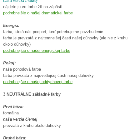
naša verzia modrej
nájdete ju vo farbe žíl na zápästí
podrobnejšie o našej dramatickej farbe
Energia:
farba, ktorá nás podporí, keď potrebujeme povzbudenie
farba je prevzatá z najtemnejšej časti našej dúhovky (ale nie z kruhu
okolo dúhovky)
podrobnejšie o našej energickej farbe
Pokoj:
naša pohodová farba
farba prevzatá z najsvetlejšej časti našej dúhovky
podrobnejšie o našej oddychovej farbe
3 NEUTRÁLNE základné farby
Prvá báza:
formálna
naša verzia čiernej
prevzatá z kruhu okolo dúhovky
Druhá báza: