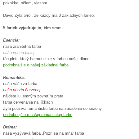
pokožke, očiam, vlasom…
David Zyla tvrdí, že každý má 8 základných farieb:
5 farieb vyjadruje to, čím sme:
Esencia:
naša zraniteľná farba
naša verzia bielej
tón pleti, ktorý harmonizuje s farbou našej dlane
podrobnejšie o našej základnej farbe
Romantika:
naša vášnivá farba
naša verzia červenej
nájdete ju jemným zovretím prsta
farba červenania na líčkach
Zyla používa romantickú farbu na zaradenie do sezóny
podrobnejšie o našej romantickej farbe
Dráma:
naša vyzývavá farba „Pozri sa na mňa“ farba