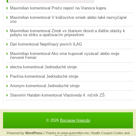
Maximilian
komentoval
Prečo nejesť na Vianoce kapra
Maximilian
komentoval
V kráľovstve srniek alebo také nezvyčajné
zoo
Maximilian
komentoval
Zinok vs titanium dioxid a ďalšie otázky k
pobytu na slnku a opaľovacím prípravkom
Dari
komentoval
Nepriľnavý povrch ILAG
Maximilian
komentoval
Ako sme kupovali vysávač alebo moje
červené Ferrari
electra
komentoval
Jednoduché stroje
Pavlína
komentoval
Jednoduché stroje
Anonym
komentoval
Jednoduché stroje
Slavomír Harabin
komentoval
Vlastiveda 4. ročník ZŠ
© 2026
Bocianie hniezdo
Powered by
WordPress
| Thanks to
www.autoreifen.me
,
Health Coupon Codes
and