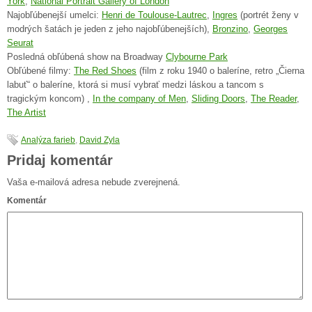
York
,
National Portrait Gallery of London
Najobľúbenejší umelci:
Henri de Toulouse-Lautrec
,
Ingres
(portrét ženy v
modrých šatách je jeden z jeho najobľúbenejších),
Bronzino
,
Georges
Seurat
Posledná obľúbená show na Broadway
Clybourne Park
Obľúbené filmy:
The Red Shoes
(film z roku 1940 o baleríne, retro „Čierna
labuť“ o baleríne, ktorá si musí vybrať medzi láskou a tancom s
tragickým koncom) ,
In the company of Men
,
Sliding Doors
,
The Reader
,
The Artist
Analýza farieb
,
David Zyla
Pridaj komentár
Vaša e-mailová adresa nebude zverejnená.
Komentár