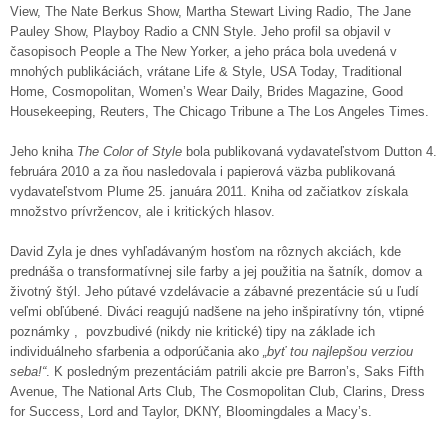
View, The Nate Berkus Show, Martha Stewart Living Radio, The Jane
Pauley Show, Playboy Radio a CNN Style. Jeho profil sa objavil v
časopisoch People a The New Yorker, a jeho práca bola uvedená v
mnohých publikáciách, vrátane Life & Style, USA Today, Traditional
Home, Cosmopolitan, Women’s Wear Daily, Brides Magazine, Good
Housekeeping, Reuters, The Chicago Tribune a The Los Angeles Times.
Jeho kniha
The Color of Style
bola publikovaná vydavateľstvom Dutton 4.
februára 2010 a za ňou nasledovala i papierová väzba publikovaná
vydavateľstvom Plume 25. januára 2011. Kniha od začiatkov získala
množstvo prívržencov, ale i kritických hlasov.
David Zyla je dnes vyhľadávaným hosťom na rôznych akciách, kde
prednáša o transformatívnej sile farby a jej použitia na šatník, domov a
životný štýl. Jeho pútavé vzdelávacie a zábavné prezentácie sú u ľudí
veľmi obľúbené. Diváci reagujú nadšene na jeho inšpiratívny tón, vtipné
poznámky , povzbudivé (nikdy nie kritické) tipy na základe ich
individuálneho sfarbenia a odporúčania ako
„byť tou najlepšou verziou
seba!“
. K posledným prezentáciám patrili akcie pre Barron’s, Saks Fifth
Avenue, The National Arts Club, The Cosmopolitan Club, Clarins, Dress
for Success, Lord and Taylor, DKNY, Bloomingdales a Macy’s.