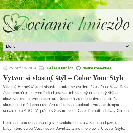
25. októbra 2014
O kráse a farbách
Žiadne komentáre
Vytvor si vlastný štýl – Color Your Style
Víťazný Emmy®Award stylista a autor bestselleru
Color Your Style
David
Zyla umožňuje tisícom ľudí objavovať ich vlastný autentický štýl a
ukazovať svetu kým naozaj sú. David má za sebou dve desaťročia
skúseností módneho návrhára a obliekania celebrít, vrátane dizajnu
seriálov pre ABC-TV, práce s Susan Lucci, Carol Burnett a Hillary Clinton.
Berte samého seba ako objekt skvelého obrazu a začnite objavovať
farby, ktoré sú vo Vás, hovorí David Zyla pre interview v Clevver Style.