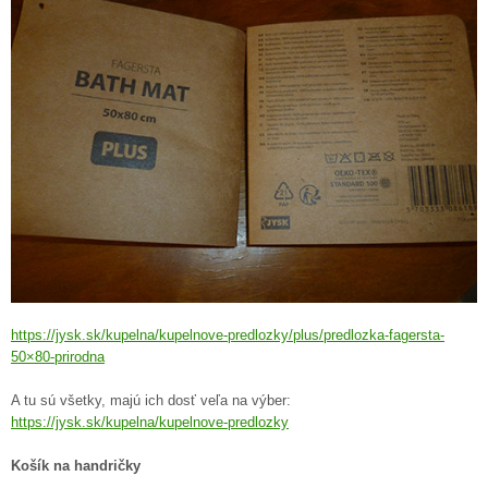
https://jysk.sk/kupelna/kupelnove-predlozky/plus/predlozka-fagersta-
50×80-prirodna
A tu sú všetky, majú ich dosť veľa na výber:
https://jysk.sk/kupelna/kupelnove-predlozky
Košík na handričky