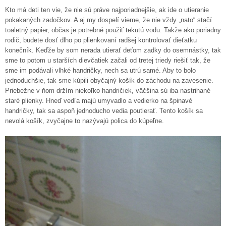
Kto má deti ten vie, že nie sú práve najporiadnejšie, ak ide o utieranie
pokakaných zadočkov. A aj my dospelí vieme, že nie vždy „nato“ stačí
toaletný papier, občas je potrebné použiť tekutú vodu. Takže ako poriadny
rodič, budete dosť dlho po plienkovaní radšej kontrolovať dieťatku
konečník. Keďže by som nerada utierať deťom zadky do osemnástky, tak
sme to potom u starších dievčatiek začali od tretej triedy riešiť tak, že
sme im podávali vlhké handričky, nech sa utrú samé. Aby to bolo
jednoduchšie, tak sme kúpili obyčajný košík do záchodu na zavesenie.
Priebežne v ňom držím niekoľko handričiek, väčšina sú iba nastrihané
staré plienky. Hneď vedľa majú umyvadlo a vedierko na špinavé
handričky, tak sa aspoň jednoducho vedia poutierať. Tento košík sa
nevolá košík, zvyčajne to nazývajú polica do kúpeľne.