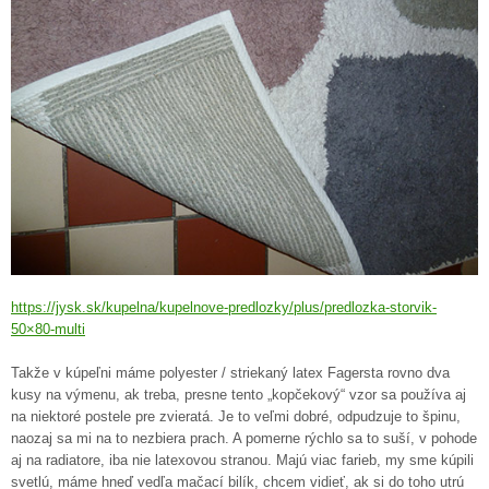
https://jysk.sk/kupelna/kupelnove-predlozky/plus/predlozka-storvik-
50×80-multi
Takže v kúpeľni máme polyester / striekaný latex Fagersta rovno dva
kusy na výmenu, ak treba, presne tento „kopčekový“ vzor sa používa aj
na niektoré postele pre zvieratá. Je to veľmi dobré, odpudzuje to špinu,
naozaj sa mi na to nezbiera prach. A pomerne rýchlo sa to suší, v pohode
aj na radiatore, iba nie latexovou stranou. Majú viac farieb, my sme kúpili
svetlú, máme hneď vedľa mačací bilík, chcem vidieť, ak si do toho utrú