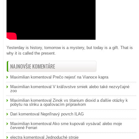
Yesterday is history, tomorrow is a mystery, but today is a gift. That is
why it is called the present.
NAJNOVŠIE KOMENTÁRE
Maximilian
komentoval
Prečo nejesť na Vianoce kapra
Maximilian
komentoval
V kráľovstve srniek alebo také nezvyčajné
zoo
Maximilian
komentoval
Zinok vs titanium dioxid a ďalšie otázky k
pobytu na slnku a opaľovacím prípravkom
Dari
komentoval
Nepriľnavý povrch ILAG
Maximilian
komentoval
Ako sme kupovali vysávač alebo moje
červené Ferrari
electra
komentoval
Jednoduché stroje