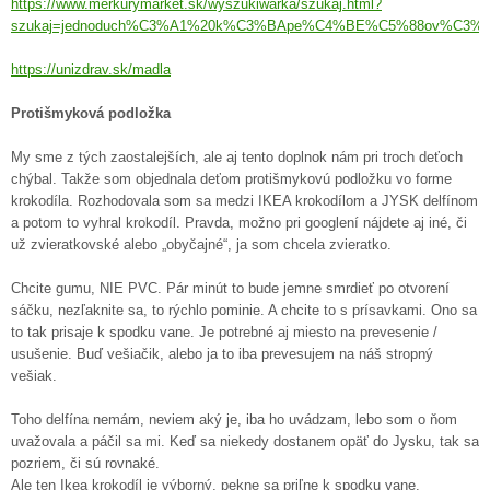
https://www.merkurymarket.sk/wyszukiwarka/szukaj.html?
szukaj=jednoduch%C3%A1%20k%C3%BApe%C4%BE%C5%88ov%C3%
https://unizdrav.sk/madla
Protišmyková podložka
My sme z tých zaostalejších, ale aj tento doplnok nám pri troch deťoch
chýbal. Takže som objednala deťom protišmykovú podložku vo forme
krokodíla. Rozhodovala som sa medzi IKEA krokodílom a JYSK delfínom
a potom to vyhral krokodíl. Pravda, možno pri googlení nájdete aj iné, či
už zvieratkovské alebo „obyčajné“, ja som chcela zvieratko.
Chcite gumu, NIE PVC. Pár minút to bude jemne smrdieť po otvorení
sáčku, nezľaknite sa, to rýchlo pominie. A chcite to s prísavkami. Ono sa
to tak prisaje k spodku vane. Je potrebné aj miesto na prevesenie /
usušenie. Buď vešiačik, alebo ja to iba prevesujem na náš stropný
vešiak.
Toho delfína nemám, neviem aký je, iba ho uvádzam, lebo som o ňom
uvažovala a páčil sa mi. Keď sa niekedy dostanem opäť do Jysku, tak sa
pozriem, či sú rovnaké.
Ale ten Ikea krokodíl je výborný, pekne sa priľne k spodku vane.