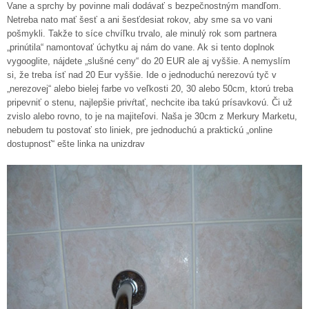
Vane a sprchy by povinne mali dodávať s bezpečnostným mandľom.
Netreba nato mať šesť a ani šesťdesiat rokov, aby sme sa vo vani
pošmykli. Takže to síce chvíľku trvalo, ale minulý rok som partnera
„prinútila“ namontovať úchytku aj nám do vane. Ak si tento doplnok
vygooglite, nájdete „slušné ceny“ do 20 EUR ale aj vyššie. A nemyslím
si, že treba ísť nad 20 Eur vyššie. Ide o jednoduchú nerezovú tyč v
„nerezovej“ alebo bielej farbe vo veľkosti 20, 30 alebo 50cm, ktorú treba
pripevniť o stenu, najlepšie privŕtať, nechcite iba takú prísavkovú. Či už
zvislo alebo rovno, to je na majiteľovi. Naša je 30cm z Merkury Marketu,
nebudem tu postovať sto liniek, pre jednoduchú a praktickú „online
dostupnosť“ ešte linka na unizdrav