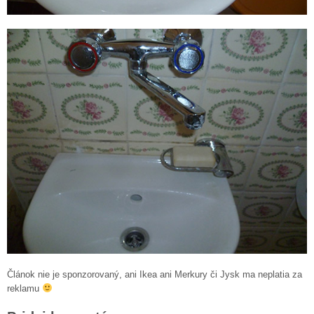
Článok nie je sponzorovaný, ani Ikea ani Merkury či Jysk ma neplatia za
reklamu