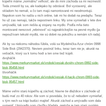
kúpeľni máme „normálnu“ veľkosť, ale do mini záchoda sa mi nezmestil.
Teda zmestil by sa, ale kadejako by odstával. Bol vystavený, ale
skladom ho nemali, a čo tam majú namontované mi neodmontujú.
Napokon som ho našla u nich online, tak mi ho dodali na predajňu. Teraz
ho už zas nemajú, takže nepostnem linku. My sme vymieňali v lete dve
umývadlá, tak som riešila aj stojany na mydlo. Podľa mňa tieto
montované nerezové „rebrinové“ sú najpraktickejšie na pevné mydlo (ja
nepoužívam tekuté mydlá, nie sú dobré na pokožku a nemám ich rada).
Ak by sa niekomu náhodou ľúbila, volá sa Mydelnička Azur chróm 0998
Side Bisk (2942370). Neviem postnúť linku, teraz tam nie je, akurát na
vešiačik, ktorý sa k tomu hodí a ten sme tiež kúpili.
dvojháčik
https://www.merkurymarket.sk/vrobok/vesiak-dvojity-chrom-0992-side-
bisk,95458.html
štvorháčik
https://www.merkurymarket.sk/vrobok/vesiak-4-hacik-chrom-0993-side-
bisk,95457.html
Máme veľmi starú kúpeľňu aj záchod, hlavne tie dlaždice v záchode už
budú mať zo 40 rokov. Ale som si povedala, že to už nebudem vymieňať,
s tým nech sa trápi budúci majiteľ. Akurát záchod a umývadlo som dala
vymeniť. Umývadlo som chvíľku hľadala, pretože je tam starý systém,