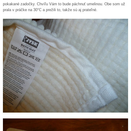
pokakané zadočky. Chvíľu Vám to bude páchnuť umelinou. Obe som už
prala v práčke na 30°C a prežili to, takže sú aj prateľné.