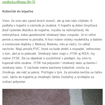
predlozka-lillhaga-36×76
Koberček do kúpeľne
Viem, že sme ako spred dvoch storočí, ale aj toto nám chýbalo. A
podlaha v kúpeľni a záchode je studená. V kúpeľni aj dobre šmykľavá
(keď vyberáte dlaždice do kúpeľne, myslite na nešmykľavé). Ak
nešmykľavá, treba uprednostniť striekaný latex zospodu. Je to veľmi
jemné a nesmierne to pomáha. A hoci máme všetky mydelničky a batérie
a montované doplnky z Merkury Marketu, toto je niečo, čo odtiaľ
nechcite. Majú priveľa PVC, ktoré sa bude drobiť a rozpadať, nehovoriac
o tom, aké je to jedovaté. Striekaný latex majú v JYSK aj IKEA, my
máme JYSK. Dá sa objednať a vyzdvihnúť v predajni, my sme to
kupovali ešte osobne. JYSK má polyester / striekaný latex aj bavlnu /
striekaný latex. V záchode máme bavlnený koberček, trochu sa
žmolkuje, ale ináč je pekný. Počítajte s tým, že prírodná textília sa ťažko
suší, takže do kúpeľne je vhodnejší ľahšie čistiteľný a rýchlejšie sa
sušiaci polyester.