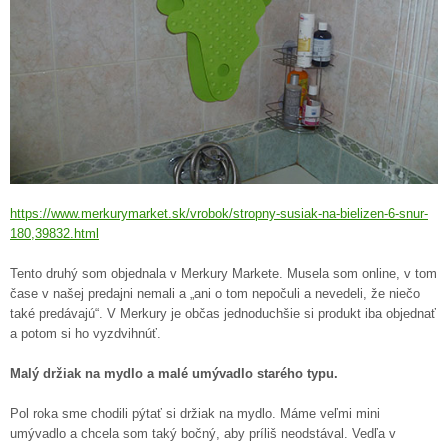
https://www.merkurymarket.sk/vrobok/stropny-susiak-na-bielizen-6-snur-
180,39832.html
Tento druhý som objednala v Merkury Markete. Musela som online, v tom
čase v našej predajni nemali a „ani o tom nepočuli a nevedeli, že niečo
také predávajú“. V Merkury je občas jednoduchšie si produkt iba objednať
a potom si ho vyzdvihnúť.
Malý držiak na mydlo a malé umývadlo starého typu.
Pol roka sme chodili pýtať si držiak na mydlo. Máme veľmi mini
umývadlo a chcela som taký bočný, aby príliš neodstával. Vedľa v