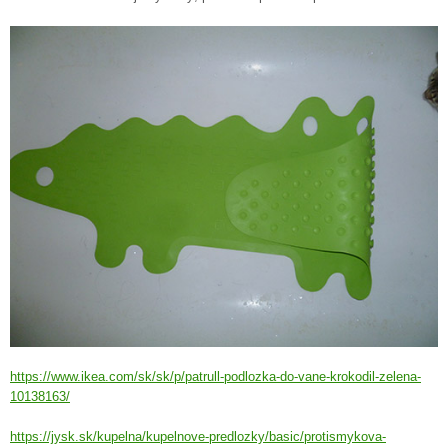
https://www.ikea.com/sk/sk/p/patrull-podlozka-do-vane-krokodil-zelena-
10138163/
https://jysk.sk/kupelna/kupelnove-predlozky/basic/protismykova-