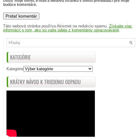
Uložiť moje meno, e-mail a webovú stránku v tomto prehliadači pre moje
budúce komentáre.
Táto webová stránka používa Akismet na redukciu spamu.
Získajte viac
informácií o tom, ako sú vaše údaje z komentárov spracovávané
.
KATEGÓRIE
Kategórie
KRÁTKY NÁVOD K TRIEDENIU ODPADU