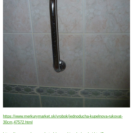
https://www.merkurymarket.sk/vrobok/jednoducha-kupelnova-rukovat-
30cm,47572.html