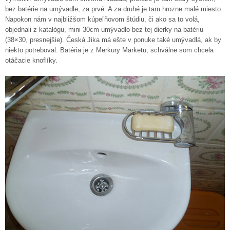
bez batérie na umývadle, za prvé. A za druhé je tam hrozne malé miesto.
Napokon nám v najbližšom kúpeľňovom štúdiu, či ako sa to volá,
objednali z katalógu, mini 30cm umývadlo bez tej dierky na batériu
(38×30, presnejšie). Česká Jika má ešte v ponuke také umývadlá, ak by
niekto potreboval. Batéria je z Merkury Marketu, schválne som chcela
otáčacie knoflíky.