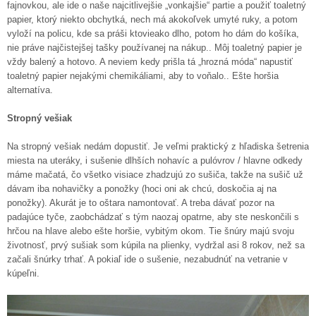
fajnovkou, ale ide o naše najcitlivejšie „vonkajšie“ partie a použiť toaletný
papier, ktorý niekto obchytká, nech má akokoľvek umyté ruky, a potom
vyloží na policu, kde sa práši ktovieako dlho, potom ho dám do košíka,
nie práve najčistejšej tašky používanej na nákup.. Môj toaletný papier je
vždy balený a hotovo. A neviem kedy prišla tá „hrozná móda“ napustiť
toaletný papier nejakými chemikáliami, aby to voňalo.. Ešte horšia
alternatíva.
Stropný vešiak
Na stropný vešiak nedám dopustiť. Je veľmi praktický z hľadiska šetrenia
miesta na uteráky, i sušenie dlhších nohavíc a pulóvrov / hlavne odkedy
máme mačatá, čo všetko visiace zhadzujú zo sušiča, takže na sušič už
dávam iba nohavičky a ponožky (hoci oni ak chcú, doskočia aj na
ponožky). Akurát je to oštara namontovať. A treba dávať pozor na
padajúce tyče, zaobchádzať s tým naozaj opatrne, aby ste neskončili s
hrčou na hlave alebo ešte horšie, vybitým okom. Tie šnúry majú svoju
životnosť, prvý sušiak som kúpila na plienky, vydržal asi 8 rokov, než sa
začali šnúrky trhať. A pokiaľ ide o sušenie, nezabudnúť na vetranie v
kúpeľni.