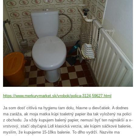
https://www.merkurymarket.sk/vrobok/polica-3124,59627.html
Ja som dosť citlivá na hygienu tam dolu, hlavne u dievčatiek. A dodnes
ma zaráža, ak moja matka kúpi toaletný papier iba tak vyložený na polici
z obchodu. Ja vždy kupujem balený papier, nemusí byť ten najmäkší a x-
vrstvový, stačí obyčajná Lidl klasická verzia, ale kúpim sáčkové balenie,
myslím, že kupujeme 15-18ks balenie. To dlho vydrží. Nazvite ma