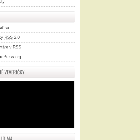
kty
siť sa
ky
RSS
2.0
táre v
RSS
rdPress.org
É VEVERIČKY
LO MA...