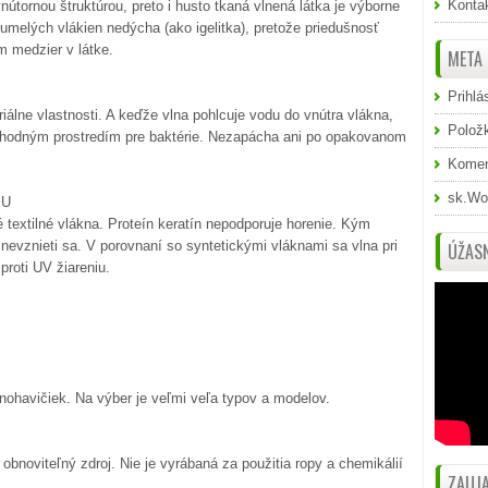
Konta
útornou štruktúrou, preto i husto tkaná vlnená látka je výborne
 umelých vlákien nedýcha (ako igelitka), pretože priedušnosť
m medzier v látke.
META
Prihlá
riálne vlastnosti. A keďže vlna pohlcuje vodu do vnútra vlákna,
Polož
a vhodným prostredím pre baktérie. Nezapácha ani po opakovanom
Komen
sk.Wo
IU
 textilné vlákna. Proteín keratín nepodporuje horenie. Kým
nevznieti sa. V porovnaní so syntetickými vláknami sa vlna pri
ÚŽASN
proti UV žiareniu.
nohavičiek. Na výber je veľmi veľa typov a modelov.
 obnoviteľný zdroj. Nie je vyrábaná za použitia ropy a chemikálií
ZAUJA