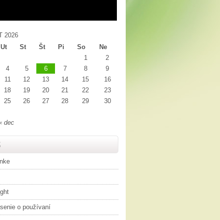
 2026
Ut
St
Št
Pi
So
Ne
1
2
4
5
6
7
8
9
11
12
13
14
15
16
18
19
20
21
22
23
25
26
27
28
29
30
« dec
S
ánke
ght
senie o používaní