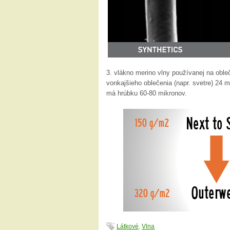
3. vlákno merino vlny používanej na obl
vonkajšieho oblečenia (napr. svetre) 24 
má hrúbku 60-80 mikronov.
Látkové
,
Vlna