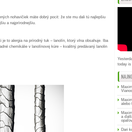
ných nohavičiek máte dobrý pocit: že ste mu dali tú najlepšiu
šiu a najprírodnejšiu.
 je to alergia na prírodný tuk – lanolín, ktorý vlna obsahuje. Iba
padné chemikálie v lanolínovej kúre – kvalitný predávaný lanolin
Yesterda
today is 
NAJN
Maxim
Viano
Maxim
alebo
Maxim
a ďalš
opaľo
Dari
k