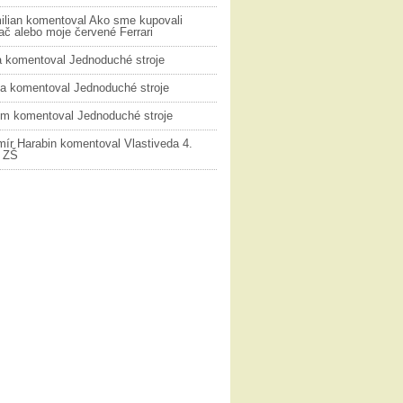
ilian
komentoval
Ako sme kupovali
č alebo moje červené Ferrari
a
komentoval
Jednoduché stroje
na
komentoval
Jednoduché stroje
ym
komentoval
Jednoduché stroje
mír Harabin
komentoval
Vlastiveda 4.
k ZŠ