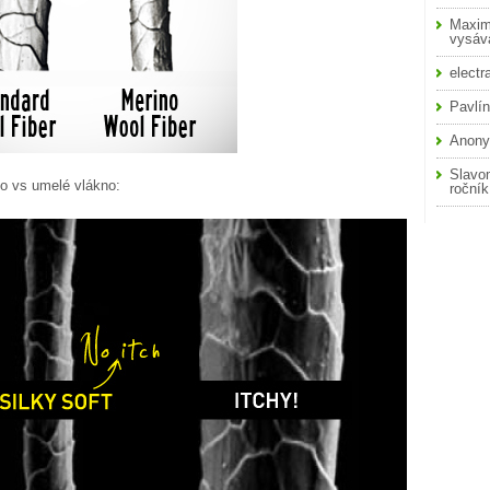
Maxim
vysáva
electr
Pavlí
Anon
Slavo
no vs umelé vlákno:
roční