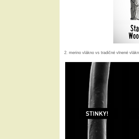
2. merino vlákno vs tradičné vlnené vlák