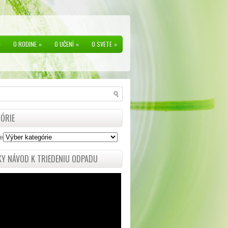
»
O RODINE
»
O UČENÍ
»
O SVETE
»
ÓRIE
e
Y NÁVOD K TRIEDENIU ODPADU