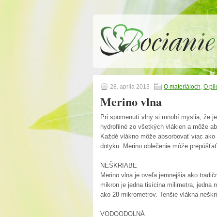
28. apríla 2013
O materiáloch
,
O pl
Merino vlna
Pri spomenutí vlny si mnohí myslia, že je 
hydrofilné zo všetkých vlákien a môže ab
Každé vlákno môže absorbovať viac ako 1
dotyku. Merino oblečenie môže prepúšťať 
NEŠKRIABE
Merino vlna je oveľa jemnejšia ako tradi
mikron je jedna tisícina milimetra, jedna m
ako 28 mikrometrov. Tenšie vlákna neškri
VODOODOLNÁ