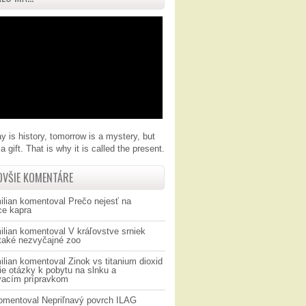
y is history, tomorrow is a mystery, but
a gift. That is why it is called the present.
OVŠIE KOMENTÁRE
ilian
komentoval
Prečo nejesť na
ce kapra
ilian
komentoval
V kráľovstve srniek
 také nezvyčajné zoo
ilian
komentoval
Zinok vs titanium dioxid
ie otázky k pobytu na slnku a
vacím prípravkom
omentoval
Nepriľnavý povrch ILAG