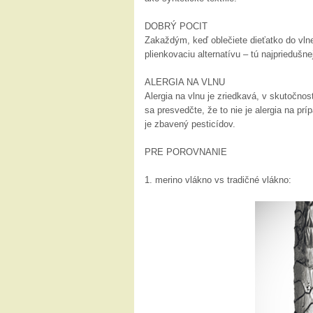
DOBRÝ POCIT
Zakaždým, keď oblečiete dieťatko do vlne
plienkovaciu alternatívu – tú najpriedušnej
ALERGIA NA VLNU
Alergia na vlnu je zriedkavá, v skutočnosti
sa presvedčte, že to nie je alergia na prí
je zbavený pesticídov.
PRE POROVNANIE
1. merino vlákno vs tradičné vlákno: