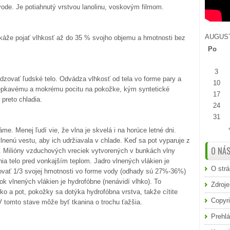
vode. Je potiahnutý vrstvou lanolinu, voskovým filmom.
AUGUST
Dokáže pojať vlhkosť až do 35 % svojho objemu a hmotnosti bez
Po
3
dzovať ľudské telo. Odvádza vlhkosť od tela vo forme pary a
10
 lepkavému a mokrému pocitu na pokožke, kým syntetické
17
preto chladia.
24
31
me. Menej ľudí vie, že vlna je skvelá i na horúce letné dni.
nenú vestu, aby ich udržiavala v chlade. Keď sa pot vyparuje z
O NÁ
h. Milióny vzduchových vreciek vytvorených v bunkách vlny
ia telo pred vonkajším teplom. Jadro vlnených vlákien je
O str
rbovať 1/3 svojej hmotnosti vo forme vody (odhady sú 27%-36%)
šok vlnených vlákien je hydrofóbne (nenávidí vlhko). To
Zdroje
ko a pot, pokožky sa dotýka hydrofóbna vrstva, takže cítite
Copyri
V tomto stave môže byť tkanina o trochu ťažšia.
Prehlá