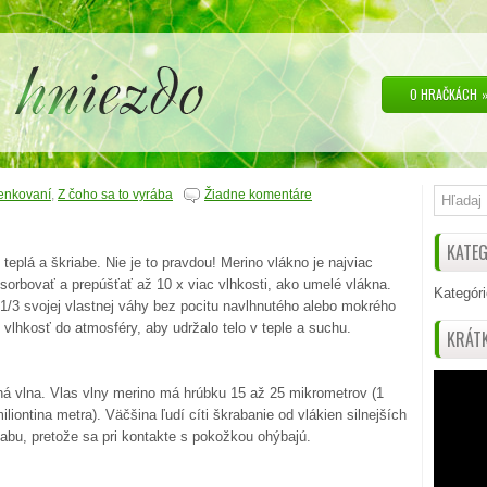
O HRAČKÁCH
ienkovaní
,
Z čoho sa to vyrába
Žiadne komentáre
KATEG
teplá a škriabe. Nie je to pravdou! Merino vlákno je najviac
sorbovať a prepúšťať až 10 x viac vlhkosti, ako umelé vlákna.
Kategóri
/3 svojej vlastnej váhy bez pocitu navlhnutého alebo mokrého
vlhkosť do atmosféry, aby udržalo telo v teple a suchu.
KRÁTK
čná vlna. Vlas vlny merino má hrúbku 15 až 25 mikrometrov (1
iliontina metra). Väčšina ľudí cíti škrabanie od vlákien silnejších
abu, pretože sa pri kontakte s pokožkou ohýbajú.