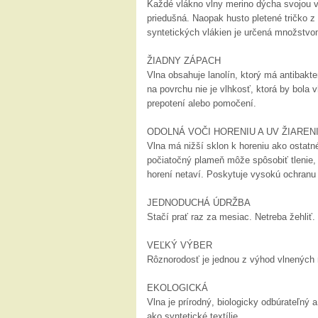
Každé vlákno vlny merino dýcha svojou vn
priedušná. Naopak husto pletené tričko z
syntetických vlákien je určená množstvo
ŽIADNY ZÁPACH
Vlna obsahuje lanolín, ktorý má antibakte
na povrchu nie je vlhkosť, ktorá by bol
prepotení alebo pomočení.
ODOLNÁ VOČI HORENIU A UV ŽIAREN
Vlna má nižší sklon k horeniu ako ostatné
počiatočný plameň môže spôsobiť tlenie, 
horení netaví. Poskytuje vysokú ochranu 
JEDNODUCHÁ ÚDRŽBA
Stačí prať raz za mesiac. Netreba žehliť.
VEĽKÝ VÝBER
Rôznorodosť je jednou z výhod vlnených 
EKOLOGICKÁ
Vlna je prírodný, biologicky odbúrateľný a
ako syntetické textílie.