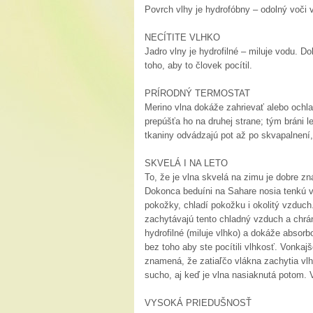
Povrch vlhy je hydrofóbny – odolný voči 
NECÍTITE VLHKO
Jadro vlny je hydrofilné – miluje vodu. 
toho, aby to človek pocítil.
PRÍRODNÝ TERMOSTAT
Merino vlna dokáže zahrievať alebo ochla
prepúšťa ho na druhej strane; tým bráni
tkaniny odvádzajú pot až po skvapalnení, 
SKVELÁ I NA LETO
To, že je vlna skvelá na zimu je dobre zná
Dokonca beduíni na Sahare nosia tenkú vl
pokožky, chladí pokožku i okolitý vzduc
zachytávajú tento chladný vzduch a chrán
hydrofilné (miluje vlhko) a dokáže abso
bez toho aby ste pocítili vlhkosť. Vonkaj
znamená, že zatiaľčo vlákna zachytia vlh
sucho, aj keď je vlna nasiaknutá potom. 
VYSOKÁ PRIEDUŠNOSŤ