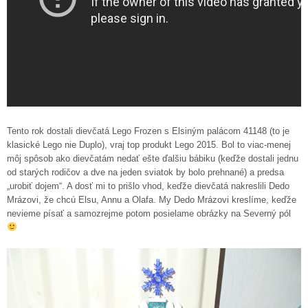
Tento rok dostali dievčatá Lego Frozen s Elsiným palácom 41148 (to je
klasické Lego nie Duplo), vraj top produkt Lego 2015. Bol to viac-menej
môj spôsob ako dievčatám nedať ešte ďalšiu bábiku (keďže dostali jednu
od starých rodičov a dve na jeden sviatok by bolo prehnané) a predsa
„urobiť dojem“. A dosť mi to prišlo vhod, keďže dievčatá nakreslili Dedo
Mrázovi, že chcú Elsu, Annu a Olafa. My Dedo Mrázovi kreslíme, keďže
nevieme písať a samozrejme potom posielame obrázky na Severný pól