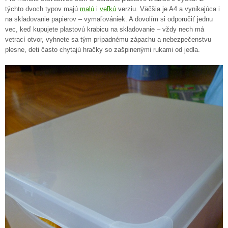
týchto dvoch typov majú
malú
i
veľkú
verziu. Väčšia je A4 a vynikajúca i
na skladovanie papierov – vymaľovániek. A dovolím si odporučiť jednu
vec, keď kupujete plastovú krabicu na skladovanie – vždy nech má
vetrací otvor, vyhnete sa tým prípadnému zápachu a nebezpečenstvu
plesne, deti často chytajú hračky so zašpinenými rukami od jedla.