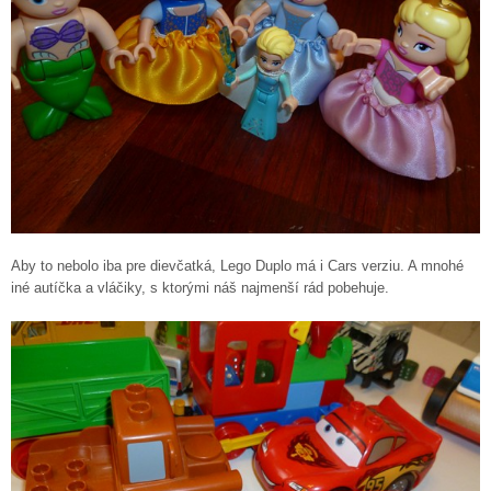
Aby to nebolo iba pre dievčatká, Lego Duplo má i Cars verziu. A mnohé
iné autíčka a vláčiky, s ktorými náš najmenší rád pobehuje.