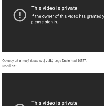
Odvtedy už aj malý dostal svoj veľký Lego Duplo hrad 10577,
podotýkam.