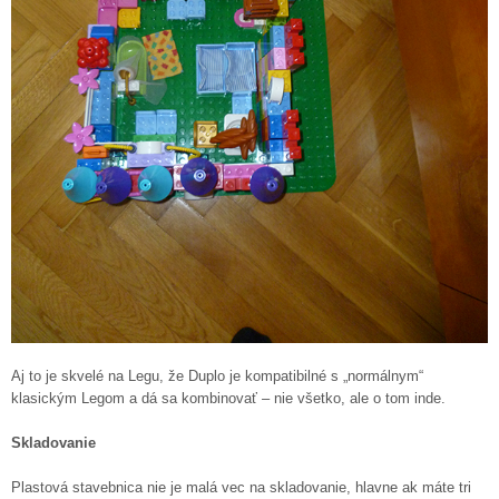
Aj to je skvelé na Legu, že Duplo je kompatibilné s „normálnym“
klasickým Legom a dá sa kombinovať – nie všetko, ale o tom inde.
Skladovanie
Plastová stavebnica nie je malá vec na skladovanie, hlavne ak máte tri