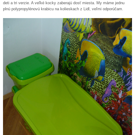
deti a tri verzie. A veľké kocky zaberajú dosť miesta. My máme jednu
plnú polypropylénovú krabicu na kolieskach z Lidl, veľmi odporúčam.