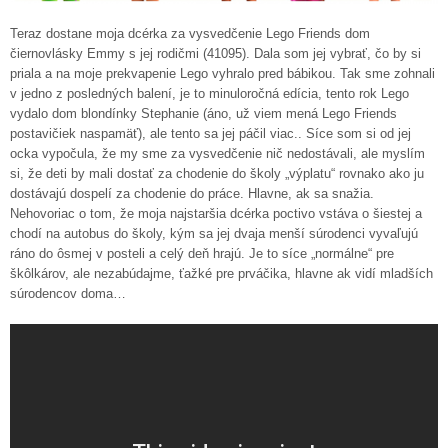
Teraz dostane moja dcérka za vysvedčenie Lego Friends dom
čiernovlásky Emmy s jej rodičmi (41095). Dala som jej vybrať, čo by si
priala a na moje prekvapenie Lego vyhralo pred bábikou. Tak sme zohnali
v jedno z posledných balení, je to minuloročná edícia, tento rok Lego
vydalo dom blondínky Stephanie (áno, už viem mená Lego Friends
postavičiek naspamäť), ale tento sa jej páčil viac.. Síce som si od jej
ocka vypočula, že my sme za vysvedčenie nič nedostávali, ale myslím
si, že deti by mali dostať za chodenie do školy „výplatu“ rovnako ako ju
dostávajú dospelí za chodenie do práce. Hlavne, ak sa snažia.
Nehovoriac o tom, že moja najstaršia dcérka poctivo vstáva o šiestej a
chodí na autobus do školy, kým sa jej dvaja menší súrodenci vyvaľujú
ráno do ôsmej v posteli a celý deň hrajú. Je to síce „normálne“ pre
škôlkárov, ale nezabúdajme, ťažké pre prváčika, hlavne ak vidí mladších
súrodencov doma…