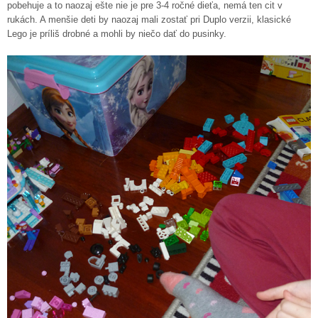
pobehuje a to naozaj ešte nie je pre 3-4 ročné dieťa, nemá ten cit v
rukách. A menšie deti by naozaj mali zostať pri Duplo verzii, klasické
Lego je príliš drobné a mohli by niečo dať do pusinky.