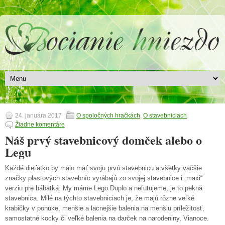
24. januára 2017
O spoločných hračkách
,
O stavebniciach
Žiadne komentáre
Náš prvý stavebnicový domček alebo o
Legu
Každé dieťatko by malo mať svoju prvú stavebnicu a všetky väčšie
značky plastových stavebníc vyrábajú zo svojej stavebnice i „maxi“
verziu pre bábätká. My máme Lego Duplo a neľutujeme, je to pekná
stavebnica. Milé na týchto stavebniciach je, že majú rôzne veľké
krabičky v ponuke, menšie a lacnejšie balenia na menšiu príležitosť,
samostatné kocky či veľké balenia na darček na narodeniny, Vianoce.