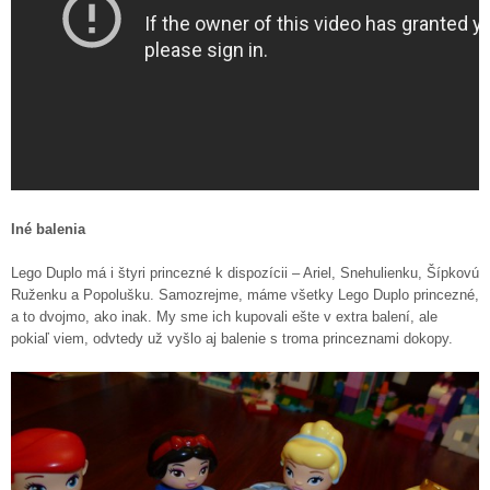
Iné balenia
Lego Duplo má i štyri princezné k dispozícii – Ariel, Snehulienku, Šípkovú
Ruženku a Popolušku. Samozrejme, máme všetky Lego Duplo princezné,
a to dvojmo, ako inak. My sme ich kupovali ešte v extra balení, ale
pokiaľ viem, odvtedy už vyšlo aj balenie s troma princeznami dokopy.