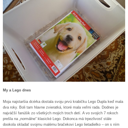
My a Lego dnes
Moja najstaršia dcérka dostala svoju prvú krabičku Lego Dupla keď mala
dva roky. Boli tam hlavne zvieratká, ktoré mala veľmi rada. Dodnes je
najväčší fanúšik zo všetkých mojich troch detí. A vo svojich 7 rokoch
prešla na „normálne“ klasické Lego. Dokonca má trpezlivosť stále
dookola skladať svojmu malému bračekovi Lego lietadielko – on s ním