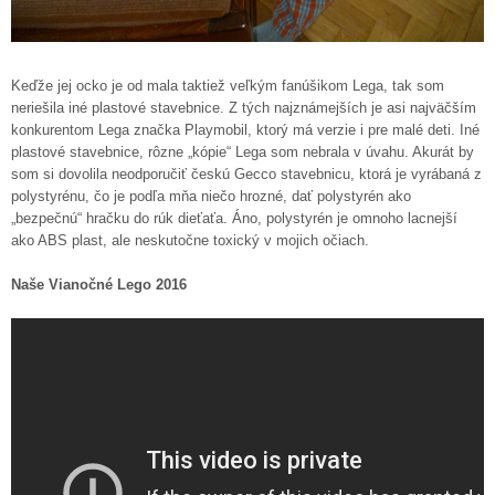
Keďže jej ocko je od mala taktiež veľkým fanúšikom Lega, tak som
neriešila iné plastové stavebnice. Z tých najznámejších je asi najväčším
konkurentom Lega značka Playmobil, ktorý má verzie i pre malé deti. Iné
plastové stavebnice, rôzne „kópie“ Lega som nebrala v úvahu. Akurát by
som si dovolila neodporučiť českú Gecco stavebnicu, ktorá je vyrábaná z
polystyrénu, čo je podľa mňa niečo hrozné, dať polystyrén ako
„bezpečnú“ hračku do rúk dieťaťa. Áno, polystyrén je omnoho lacnejší
ako ABS plast, ale neskutočne toxický v mojich očiach.
Naše Vianočné Lego 2016