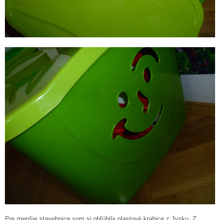
Pre menšie stavebnice som si obľúbila plastové krabice z Jysku. Z