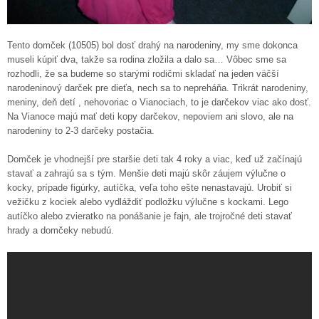
Tento domček (10505) bol dosť drahý na narodeniny, my sme dokonca
museli kúpiť dva, takže sa rodina zložila a dalo sa… Vôbec sme sa
rozhodli, že sa budeme so starými rodičmi skladať na jeden väčší
narodeninový darček pre dieťa, nech sa to nepreháňa. Trikrát narodeniny,
meniny, deň detí , nehovoriac o Vianociach, to je darčekov viac ako dosť.
Na Vianoce majú mať deti kopy darčekov, nepoviem ani slovo, ale na
narodeniny to 2-3 darčeky postačia.
Domček je vhodnejší pre staršie deti tak 4 roky a viac, keď už začínajú
stavať a zahrajú sa s tým. Menšie deti majú skôr záujem výlučne o
kocky, prípade figúrky, autíčka, veľa toho ešte nenastavajú. Urobiť si
vežičku z kociek alebo vydláždiť podložku výlučne s kockami. Lego
autíčko alebo zvieratko na ponášanie je fajn, ale trojročné deti stavať
hrady a domčeky nebudú.