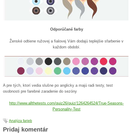
Odporúčané farby
Ženské odtiene ružovej a fialovej Vám dodajú teplejšie sfarbenie v
každom období.
A pre tých, ktorí vedia slušne po anglicky a majú radi testy, test
osobnosti pre farebné zaradenie do sezóny
http://www.allthetests.com/quiz26/quiz/1264264524/True-Seasons-
Personality-Test
Analýza farieb
Pridaj komentár