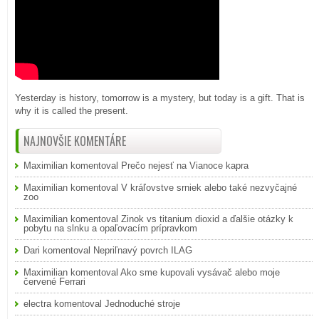
Yesterday is history, tomorrow is a mystery, but today is a gift. That is
why it is called the present.
NAJNOVŠIE KOMENTÁRE
Maximilian
komentoval
Prečo nejesť na Vianoce kapra
Maximilian
komentoval
V kráľovstve srniek alebo také nezvyčajné
zoo
Maximilian
komentoval
Zinok vs titanium dioxid a ďalšie otázky k
pobytu na slnku a opaľovacím prípravkom
Dari
komentoval
Nepriľnavý povrch ILAG
Maximilian
komentoval
Ako sme kupovali vysávač alebo moje
červené Ferrari
electra
komentoval
Jednoduché stroje