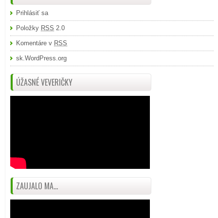
Prihlásiť sa
Položky
RSS
2.0
Komentáre v
RSS
sk.WordPress.org
ÚŽASNÉ VEVERIČKY
ZAUJALO MA...