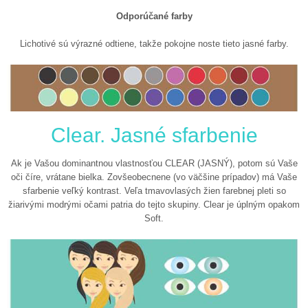
Odporúčané farby
Lichotivé sú výrazné odtiene, takže pokojne noste tieto jasné farby.
Clear. Jasné sfarbenie
Ak je Vašou dominantnou vlastnosťou CLEAR (JASNÝ), potom sú Vaše
oči číre, vrátane bielka. Zovšeobecnene (vo väčšine prípadov) má Vaše
sfarbenie veľký kontrast. Veľa tmavovlasých žien farebnej pleti so
žiarivými modrými očami patria do tejto skupiny. Clear je úplným opakom
Soft.