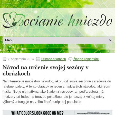
7. septembra 2014
O kráse a farbách
Žiadne komentáre
Návod na určenie svojej sezóny v
obrázkoch
Na internete je množstvo návodov, ako určiť svoje sezónne zaradenie do
farebnej palety. A tento obrázok je jeden z najkrajších návodov, aký som
našla. Nie je ultimatívny, ako žiaden z návodov, a i podľa autora má
medzery pri ľuďoch s tmavou pokožkou, ale je naozaj z veľkej miery
výborný a funguje na veľkú časť európskej populácie.