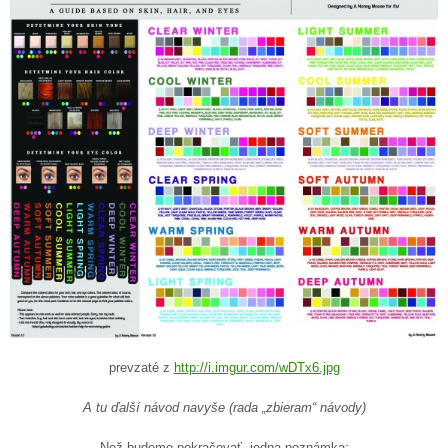
prevzaté z
http://i.imgur.com/wDTx6.jpg
A tu ďalší návod navyše (rada „zbieram“ návody)
Než budeme pokračovať, jedna poznámka: