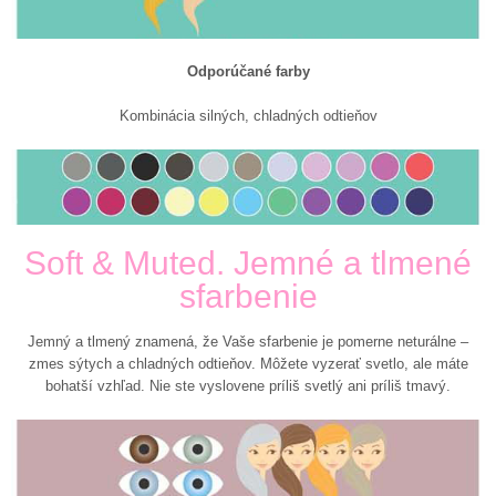
Odporúčané farby
Kombinácia silných, chladných odtieňov
Soft & Muted. Jemné a tlmené
sfarbenie
Jemný a tlmený znamená, že Vaše sfarbenie je pomerne neturálne –
zmes sýtych a chladných odtieňov. Môžete vyzerať svetlo, ale máte
bohatší vzhľad. Nie ste vyslovene príliš svetlý ani príliš tmavý.