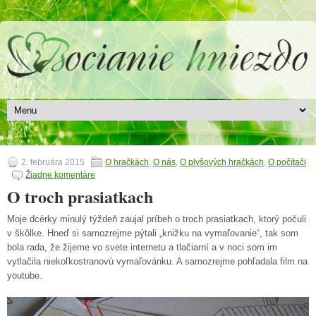
2. februára 2015
O hračkách
,
O nás
,
O plyšových hračkách
,
O počítači
Žiadne komentáre
O troch prasiatkach
Moje dcérky minulý týždeň zaujal príbeh o troch prasiatkach, ktorý počuli
v škôlke. Hneď si samozrejme pýtali „knižku na vymaľovanie“, tak som
bola rada, že žijeme vo svete internetu a tlačiarní a v noci som im
vytlačila niekoľkostranovú vymaľovánku. A samozrejme pohľadala film na
youtube.