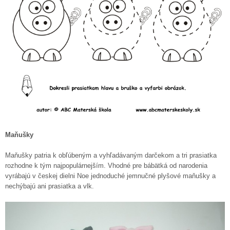
Maňušky
Maňušky patria k obľúbeným a vyhľadávaným darčekom a tri prasiatka
rozhodne k tým najpopulárnejším. Vhodné pre bábätká od narodenia
vyrábajú v českej dielni Noe jednoduché jemnučné plyšové maňušky a
nechýbajú ani prasiatka a vlk.