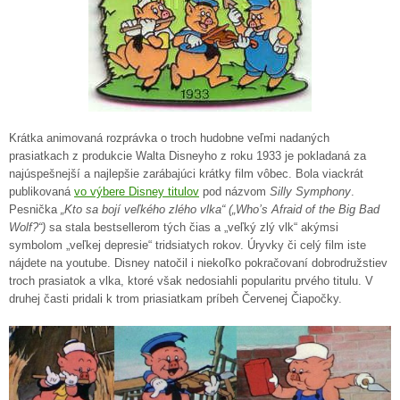
Krátka animovaná rozprávka o troch hudobne veľmi nadaných
prasiatkach z produkcie Walta Disneyho z roku 1933 je pokladaná za
najúspešnejší a najlepšie zarábajúci krátky film vôbec. Bola viackrát
publikovaná
vo výbere Disney titulov
pod názvom
Silly Symphony
.
Pesnička
„Kto sa bojí veľkého zlého vlka“ („Who’s Afraid of the Big Bad
Wolf?“)
sa stala bestsellerom tých čias a „veľký zlý vlk“ akýmsi
symbolom „veľkej depresie“ tridsiatych rokov. Úryvky či celý film iste
nájdete na youtube. Disney natočil i niekoľko pokračovaní dobrodružstiev
troch prasiatok a vlka, ktoré však nedosiahli popularitu prvého titulu. V
druhej časti pridali k trom priasiatkam príbeh Červenej Čiapočky.