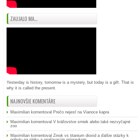
ZAUJALO MA...
Yesterday is history, tomorrow is a mystery, but today is a gift. That is
why it is called the present.
NAJNOVŠIE KOMENTÁRE
Maximilian
komentoval
Prečo nejesť na Vianoce kapra
Maximilian
komentoval
V kráľovstve srniek alebo také nezvyčajné
zoo
Maximilian
komentoval
Zinok vs titanium dioxid a ďalšie otázky k
pobytu na slnku a opaľovacím prípravkom