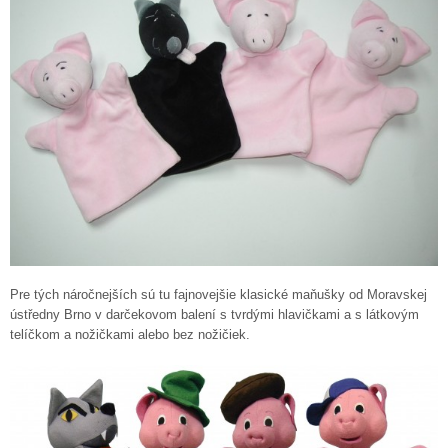
Pre tých náročnejších sú tu fajnovejšie klasické maňušky od Moravskej
ústředny Brno v darčekovom balení s tvrdými hlavičkami a s látkovým
telíčkom a nožičkami alebo bez nožičiek.