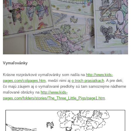
Vymaľovánky
Krásne rozprávkové vymaľovánky som našla na
http://www.kids-
pages.com/colpages.htm
, medzi nimi aj
o troch prasiatkach
. A pre deti,
čo majú záujem aj o vymaľované predlohy sú tam samozrejme nádherne
maľované obrázky na
http://www.kids-
pages.com/folders/stories/The_Three_Little_Pigs/page1.htm
.