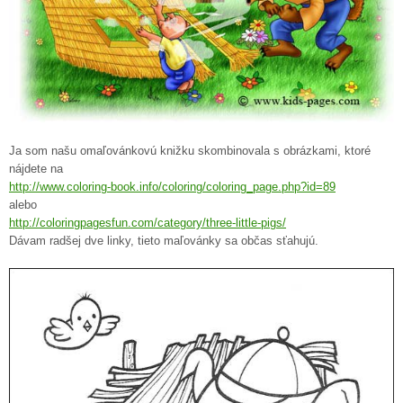
Ja som našu omaľovánkovú knižku skombinovala s obrázkami, ktoré
nájdete na
http://www.coloring-book.info/coloring/coloring_page.php?id=89
alebo
http://coloringpagesfun.com/category/three-little-pigs/
Dávam radšej dve linky, tieto maľovánky sa občas sťahujú.