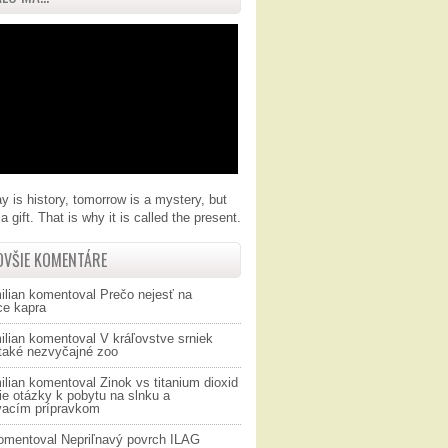
y is history, tomorrow is a mystery, but
a gift. That is why it is called the present.
OVŠIE KOMENTÁRE
ilian
komentoval
Prečo nejesť na
ce kapra
ilian
komentoval
V kráľovstve srniek
 také nezvyčajné zoo
ilian
komentoval
Zinok vs titanium dioxid
ie otázky k pobytu na slnku a
vacím prípravkom
omentoval
Nepriľnavý povrch ILAG