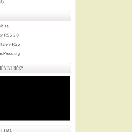
kty
siť sa
ky
RSS
2.0
táre v
RSS
rdPress.org
É VEVERIČKY
LO MA...