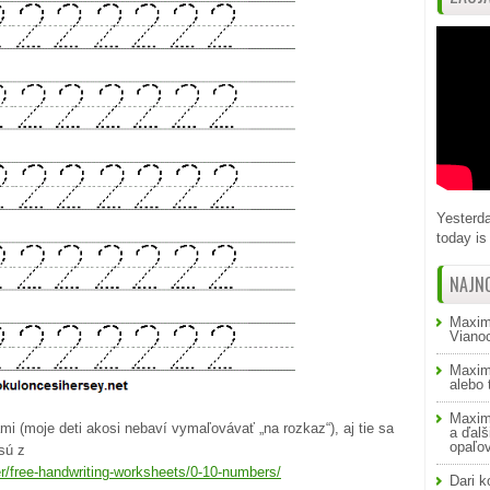
Yesterda
today is 
NAJN
Maxim
Viano
Maxim
alebo
Maxim
 (moje deti akosi nebaví vymaľovávať „na rozkaz“), aj tie sa
a ďalš
opaľo
sú z
r/free-handwriting-worksheets/0-10-numbers/
Dari
k