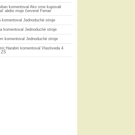
ilian
komentoval
Ako sme kupovali
č alebo moje červené Ferrari
a
komentoval
Jednoduché stroje
na
komentoval
Jednoduché stroje
ym
komentoval
Jednoduché stroje
mír Harabin
komentoval
Vlastiveda 4.
k ZŠ