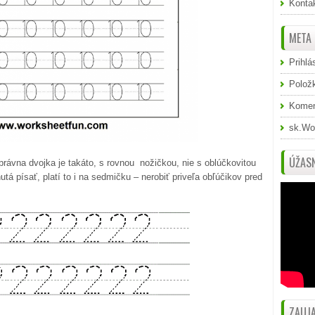
Konta
META
Prihlá
Polož
Komen
sk.Wo
ÚŽASN
Správna dvojka je takáto, s rovnou nožičkou, nie s oblúčkovitou
utá písať, platí to i na sedmičku – nerobiť priveľa obľúčikov pred
ZAUJA