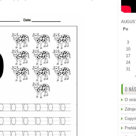
AUGUST
Po
3
10
17
24
31
O NÁ
O str
Zdroje
Copyri
Prehlá