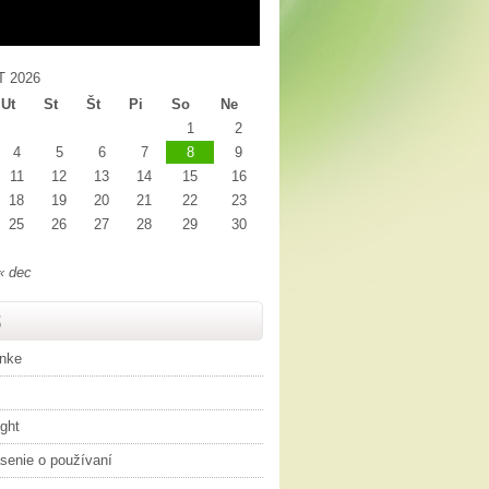
 2026
Ut
St
Št
Pi
So
Ne
1
2
4
5
6
7
8
9
11
12
13
14
15
16
18
19
20
21
22
23
25
26
27
28
29
30
« dec
S
ánke
ght
senie o používaní