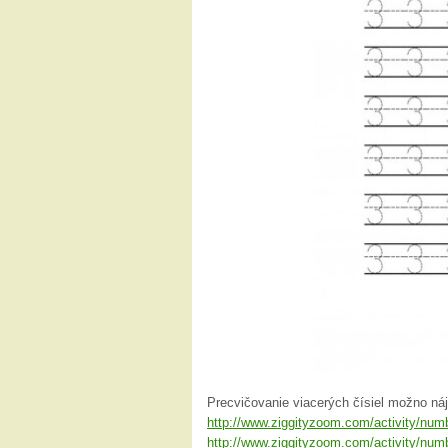
Precvičovanie viacerých čísiel možno ná
http://www.ziggityzoom.com/activity/numb
http://www.ziggityzoom.com/activity/numb