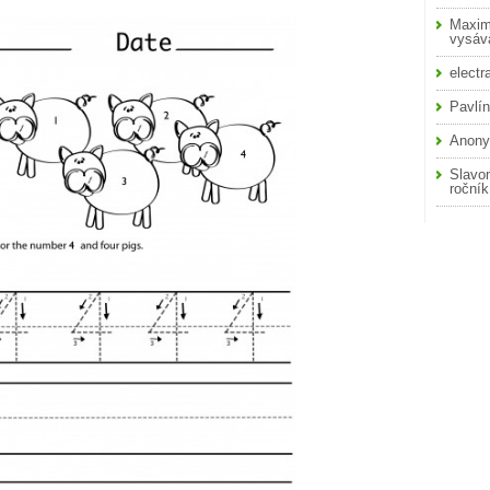
Maxim
vysáva
electr
Pavlí
Anon
Slavo
roční