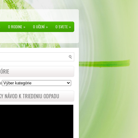
»
O RODINE
»
O UČENÍ
»
O SVETE
»
ÓRIE
e
Y NÁVOD K TRIEDENIU ODPADU