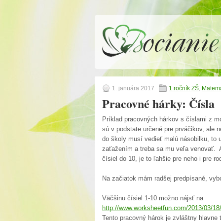
1. januára 2017
1.ročník ZŠ
,
Matema
Pracovné hárky: Čísla
Príklad pracovných hárkov s číslami z mo
sú v podstate určené pre prváčikov, ale 
do školy musí vedieť malú násobilku, to u
zaťažením a treba sa mu veľa venovať. A
čísiel do 10, je to ľahšie pre neho i pre ro
Na začiatok mám radšej predpísané, vybod
Väčšinu čísiel 1-10 možno nájsť na
http://www.worksheetfun.com/2013/03/18/
Tento pracovný hárok je zvláštny hlavne t