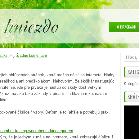
O HRAČKÁCH
tika
Žiadne komentáre
KATEG
jich obľúbených stránok, ktoré možno nájsť na internete. Hárky
nezaškodia ani predškolákom. Nehovorím, že škôlkár nastupujúci
Kategóri
rčite nie. Ale pre prváka je nástup do školy dosť veľkým
k už má aké-také základy v písaní – a hlavne rozoznávaní –
KRÁTK
diča.
kované číslice / vzory. Deťom je to ľahšie a potrebujú prax.
number-tracing-worksheets-kindergarten/
ým, že je jedným z mála na internete, ktoré zobrazujú číslicu 1