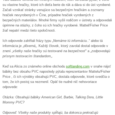
su vlastne hračky, ktoré ich dieťa berie do rúk a dáva si do úst vyrobené.
Začali vznikať stránky venujúce sa bezpečným hračkám a zoznamy
hračiek nevyrobených v Číne, prípadne hračiek vyrobených z
bezpečných materiálov. Mnohé firmy vyšli rodičom v ústrety a odpovedali
úprimne na otázky, z čoho sú ich hračky vyrobené. Mattel/Fisher Price
žiaľ nepatrí medzi tieto spoločnosti.
Ich odpovede zahŕňali frázy typu „
Nemáme tú informáciu
..“ alebo tá
informácia je „
dôverná
„. Každý človek, ktorý zavolal dostal odpovede v
znení „
všetky naše hračky sú testované na bezpečnosť
“ a „
zodpovedajú
prísnym testovacím štandardom
„.
Keď sa Alicia zo známeho online obchodu
softlanding.com
v snahe nájsť
bábiky bez obsahu PVC naposledy pýtala reprezentantov Mattelu/Fisher
Price , či ich výrobky obsahujú PVC, dostala odpovede, ktoré svedčia o
tom, že ich postoj sa nezmenil. Opäť tie nudné nič nehovoriace
odpovede:
Otázka: Obsahujú bábiky American Girl, Barbie, Talking Dora, Little
Mommy PVC?
Odpoveď: Všetky naše produkty spĺňajú, ba dokonca prekračujú