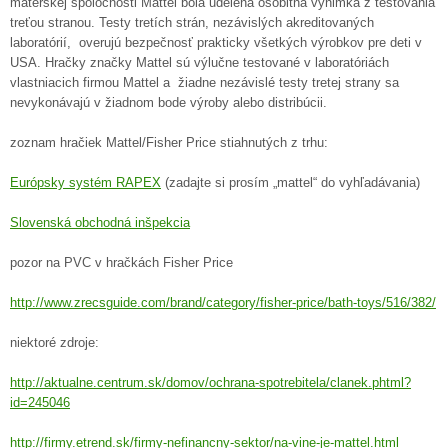
materskej spoločnosti Mattel bola udelená osobitná výnimka z testovania
treťou stranou. Testy tretích strán, nezávislých akreditovaných
laboratórií, overujú bezpečnosť prakticky všetkých výrobkov pre deti v
USA. Hračky značky Mattel sú výlučne testované v laboratóriách
vlastniacich firmou Mattel a žiadne nezávislé testy tretej strany sa
nevykonávajú v žiadnom bode výroby alebo distribúcii.
zoznam hračiek Mattel/Fisher Price stiahnutých z trhu:
Európsky systém RAPEX
(zadajte si prosím „mattel“ do vyhľadávania)
Slovenská obchodná inšpekcia
pozor na PVC v hračkách Fisher Price
http://www.zrecsguide.com/brand/category/fisher-price/bath-toys/516/382/
niektoré zdroje:
http://aktualne.centrum.sk/domov/ochrana-spotrebitela/clanek.phtml?
id=245046
http://firmy.etrend.sk/firmy-nefinancny-sektor/na-vine-je-mattel.htm
l