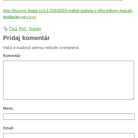
http://byznys.ihned.cz/c1-21815010-mattel-stahuje-z-trhu-miliony-hracek-
prodavaly-se-i-v-cr
Čína
,
PVC
,
Toxický
Pridaj komentár
Vaša e-mailová adresa nebude zverejnená.
Komentár
Meno
Email