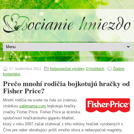
17. septembra 2011
Nebezpečné výrobky
,
O hračkách
Žiadne
komentáre
Prečo mnohí rodičia bojkotujú hračky od
Fisher Price?
Mnohí rodičia na svete na čele so známou
stránkou
safemama.com
bojkotujú hračky
značky Fisher Price. Fisher Price je dcérska
spoločnosť hračkárskeho gigantu Matttel,
ktorý v roku 2007 začal sťahovať z trhu milióny hračiek vyrobených v
Číne pre náter obsahujúci príliš mnoho olova a nebezpečné magnety.