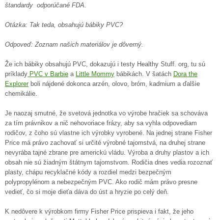
štandardy odporúčané FDA.
Otázka: Tak teda, obsahujú bábiky PVC?
Odpoveď: Zoznam našich materiálov je dôverný.
Že ich bábiky obsahujú PVC, dokazujú i testy Healthy Stuff. org, tu sú
príklady
PVC v Barbie
a
Little Mommy
bábikách. V šatách
Dora the
Explorer
boli nájdené dokonca arzén, olovo, bróm, kadmium a ďalšie
chemikálie.
Je naozaj smutné, že svetová jednotka vo výrobe hračiek sa schováva
za tím právnikov a nič nehovoriace frázy, aby sa vyhla odpovediam
rodičov, z čoho sú vlastne ich výrobky vyrobené. Na jednej strane Fisher
Price má právo zachovať si určité výrobné tajomstvá, na druhej strane
nevyrába tajné zbrane pre americkú vládu. Výroba a druhy plastov a ich
obsah nie sú žiadným štátnym tajomstvom. Rodičia dnes vedia rozoznať
plasty, chápu recyklačné kódy a rozdiel medzi bezpečným
polypropylénom a nebezpečným PVC. Ako rodič mám právo presne
vedieť, čo si moje dieťa dáva do úst a hryzie po celý deň.
K nedôvere k výrobkom firmy Fisher Price prispieva i fakt, že jeho