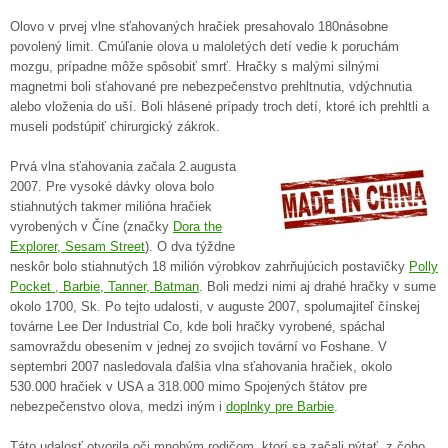
Olovo v prvej vlne sťahovaných hračiek presahovalo 180násobne
povolený limit. Cmúľanie olova u maloletých detí vedie k poruchám
mozgu, prípadne môže spôsobiť smrť. Hračky s malými silnými
magnetmi boli sťahované pre nebezpečenstvo prehltnutia, vdýchnutia
alebo vloženia do uší. Boli hlásené prípady troch detí, ktoré ich prehltli a
museli podstúpiť chirurgický zákrok.
Prvá vlna sťahovania začala 2.augusta
2007. Pre vysoké dávky olova bolo
stiahnutých takmer milióna hračiek
vyrobených v Číne (značky
Dora the
Explorer, Sesam Street
). O dva týždne
neskôr bolo stiahnutých 18 milión výrobkov zahrňujúcich postavičky
Polly
Pocket , Barbie, Tanner, Batman
. Boli medzi nimi aj drahé hračky v sume
okolo 1700, Sk. Po tejto udalosti, v auguste 2007, spolumajiteľ čínskej
továrne Lee Der Industrial Co, kde boli hračky vyrobené, spáchal
samovraždu obesením v jednej zo svojich tovární vo Foshane. V
septembri 2007 nasledovala ďalšia vlna sťahovania hračiek, okolo
530.000 hračiek v USA a 318.000 mimo Spojených štátov pre
nebezpečenstvo olova, medzi iným i
doplnky pre Barbie
.
Táto udalosť otvorila oči mnohým rodičom, ktorí sa začali pýtať, z čoho