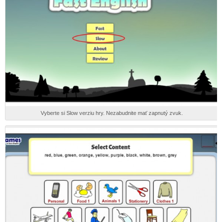
Vyberte si Slow verziu hry. Nezabudnite mať zapnutý zvuk.