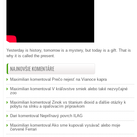
Yesterday is history, tomorrow is a mystery, but today is a gift. That is
why it is called the present.
NAJNOVŠIE KOMENTÁRE
Maximilian
komentoval
Prečo nejesť na Vianoce kapra
Maximilian
komentoval
V kráľovstve srniek alebo také nezvyčajné
zoo
Maximilian
komentoval
Zinok vs titanium dioxid a ďalšie otázky k
pobytu na slnku a opaľovacím prípravkom
Dari
komentoval
Nepriľnavý povrch ILAG
Maximilian
komentoval
Ako sme kupovali vysávač alebo moje
červené Ferrari