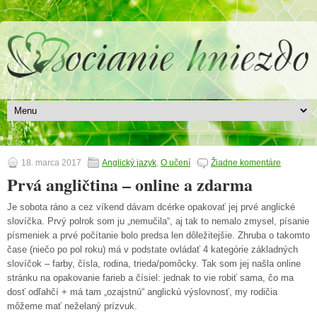
18. marca 2017
Anglický jazyk
,
O učení
Žiadne komentáre
Prvá angličtina – online a zdarma
Je sobota ráno a cez víkend dávam dcérke opakovať jej prvé anglické
slovíčka. Prvý polrok som ju „nemučila“, aj tak to nemalo zmysel, písanie
písmeniek a prvé počítanie bolo predsa len dôležitejšie. Zhruba o takomto
čase (niečo po pol roku) má v podstate ovládať 4 kategórie základných
slovíčok – farby, čísla, rodina, trieda/pomôcky. Tak som jej našla online
stránku na opakovanie farieb a čísiel: jednak to vie robiť sama, čo ma
dosť odľahčí + má tam „ozajstnú“ anglickú výslovnosť, my rodičia
môžeme mať neželaný prízvuk.