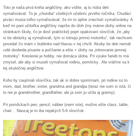
Toto je naša prvá kniha angličtiny, ako vidíte, aj tu nútia deti
vymaľovávať. To je „choroba“ všetkých učebníc prvého ročníka. Chudáci
prváci musia toľko vymaľovávať, že im to úplne znechutí vymaľovánky. A
keď mi pani učiteľka angličtiny napíše do úloh (my máme úlohy online na
stránkach školy, čo je dosť praktické) popri opakovaní slovíčok, že „aby
si tie obrázky aj vymaľovali, tým si trénujú jemnú motoriku“, tak nechcem
povedať čo mám v bublinke nad hlavou v tej chvíli. Akoby tie deti nemali
celé doobeda písanie a počítanie a ešte + úlohy na „trénovanie jemnej
motoriky“. Kreslenie je hobby, nie domáca úloha. Pri výuke farieb to má
zmysel, ale aby si museli vymaľovať rodinu, pomôcky.. Ale vráťme sa k
tej skutočnej angličtine.
Koho by zaujímali slovíčka, tak ak si dobre spomínam, pri rodine sú to
mom, dad, brother, sister, grandma and grandpa (teraz nie som si istá, či
to nie je grandmother, grandfather, ale ja som ju učila aj granny).
Pri pomôckach pen, pencil, rubber (viem iste), možno ešte class, table,
chair… Naozaj je to iba nejakých 5-6 slovíčok.