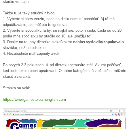
staršiu vo flashi.
Takže tu je taký stručný návod:
1. Vyberte si slow verziu, nech sa dieťa nemusí ponáhľať. Aj tá má
odpočítavanie, ale môžete to ignorovať.
2. Vyberte si spočiatku farby, sú najľahšie, potom čísla. Čísla sú do 20,
podľa mňa spočiatku by stačilo do 10, ale „prežijú to“.
3. Dbajte na to, aby dieťatko niekoľkokrát
nahlas vyslovilo/zopakovalo
slovíčko, než ho odklikne.
4. Nezabudnite mať zapnutý zvuk.
Po prvých 2-3 pokusoch už pri dieťatku nemusíte stáť. Akurát počúvať,
keď idete okolo popri upratovaní. Ostatné kategórie sú zložitejšie, môžete
skúsiť zvieratká.
Stránka sa volá:
https://www.gamestolearnenglish.com