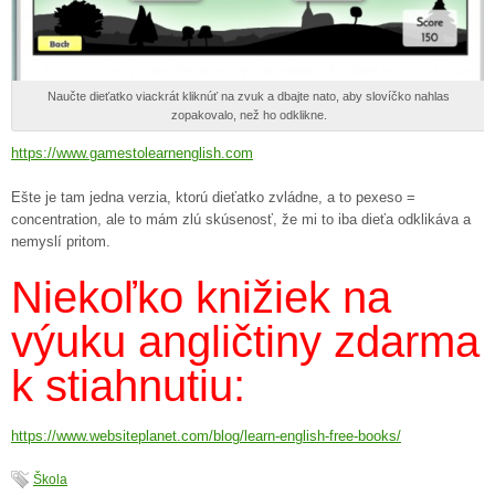
Naučte dieťatko viackrát kliknúť na zvuk a dbajte nato, aby slovíčko nahlas
zopakovalo, než ho odklikne.
https://www.gamestolearnenglish.com
Ešte je tam jedna verzia, ktorú dieťatko zvládne, a to pexeso =
concentration, ale to mám zlú skúsenosť, že mi to iba dieťa odklikáva a
nemyslí pritom.
Niekoľko knižiek na
výuku angličtiny zdarma
k stiahnutiu:
https://www.websiteplanet.com/blog/learn-english-free-books/
Škola