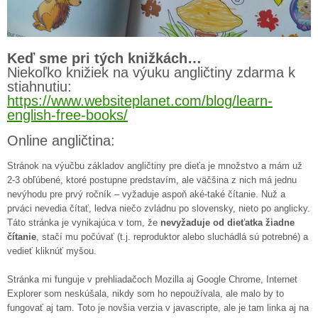
Keď sme pri tých knižkách…
Niekoľko knižiek na výuku angličtiny zdarma k
stiahnutiu:
https://www.websiteplanet.com/blog/learn-
english-free-books/
Online angličtina:
Stránok na výučbu základov angličtiny pre dieťa je množstvo a mám už
2-3 obľúbené, ktoré postupne predstavím, ale väčšina z nich má jednu
nevýhodu pre prvý ročník – vyžaduje aspoň aké-také čítanie. Nuž a
prváci nevedia čítať, ledva niečo zvládnu po slovensky, nieto po anglicky.
Táto stránka je vynikajúca v tom, že
nevyžaduje od dieťatka žiadne
čítanie
, stačí mu počúvať (t.j. reproduktor alebo sluchádlá sú potrebné) a
vedieť kliknúť myšou.
Stránka mi funguje v prehliadačoch Mozilla aj Google Chrome, Internet
Explorer som neskúšala, nikdy som ho nepoužívala, ale malo by to
fungovať aj tam. Toto je novšia verzia v javascripte, ale je tam linka aj na