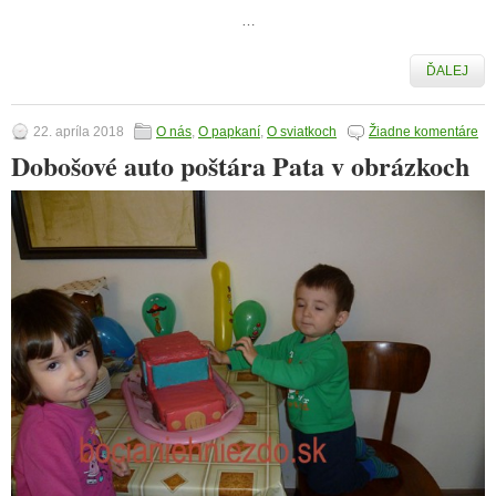
…
ĎALEJ
22. apríla 2018
O nás
,
O papkaní
,
O sviatkoch
Žiadne komentáre
Dobošové auto poštára Pata v obrázkoch