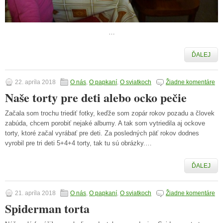
…
ĎALEJ
22. apríla 2018
O nás
,
O papkaní
,
O sviatkoch
Žiadne komentáre
Naše torty pre deti alebo ocko pečie
Začala som trochu triediť fotky, keďže som zopár rokov pozadu a človek
zabúda, chcem porobiť nejaké albumy. A tak som vytriedila aj ockove
torty, ktoré začal vyrábať pre deti. Za posledných päť rokov dodnes
vyrobil pre tri deti 5+4+4 torty, tak tu sú obrázky.…
ĎALEJ
21. apríla 2018
O nás
,
O papkaní
,
O sviatkoch
Žiadne komentáre
Spiderman torta