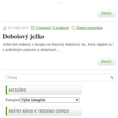
…
ĎALEJ
24. mája 2014
O papkaní
,
O sviatkoch
Žiadne komentáre
Dobošový ježko
Ježko bol urobený z receptu na klasický dobošový rez, ktorý nájdete tu i
s podrobným popisom a obrázkami:…
ĎALEJ
KATEGÓRIE
Kategórie
KRÁTKY NÁVOD K TRIEDENIU ODPADU