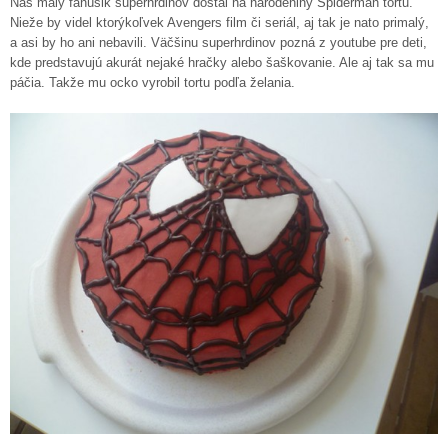
Náš malý fanúšik superhrdinov dostal na narodeniny Spiderman tortu.
Nieže by videl ktorýkoľvek Avengers film či seriál, aj tak je nato primalý,
a asi by ho ani nebavili. Väčšinu superhrdinov pozná z youtube pre deti,
kde predstavujú akurát nejaké hračky alebo šaškovanie. Ale aj tak sa mu
páčia. Takže mu ocko vyrobil tortu podľa želania.