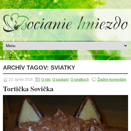
ARCHÍV TAGOV:
SVIATKY
22. apríla 2018
O nás
,
O papkaní
,
O sviatkoch
Žiadne komentáre
Tortička Sovička