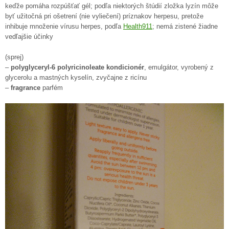
keďže pomáha rozpúšťať gél; podľa niektorých štúdií zložka lyzín môže
byť užitočná pri ošetrení (nie vyliečení) príznakov herpesu, pretože
inhibuje množenie vírusu herpes, podľa
Health911
; nemá zistené žiadne
vedľajšie účinky
(sprej)
–
polyglyceryl-6 polyricinoleate kondicionér
, emulgátor, vyrobený z
glycerolu a mastných kyselín, zvyčajne z ricínu
–
fragrance
parfém