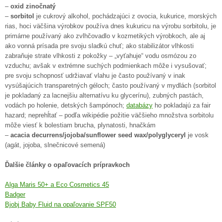
–
oxid zinočnatý
–
sorbitol
je cukrový alkohol, pochádzajúci z ovocia, kukurice, morských
rias, hoci väčšina výrobkov používa dnes kukuricu na výrobu sorbitolu, je
primárne používaný ako zvlhčovadlo v kozmetikých výrobkoch, ale aj
ako vonná prísada pre svoju sladkú chuť; ako stabilizátor vlhkosti
zabraňuje strate vlhkosti z pokožky – „vyťahuje“ vodu osmózou zo
vzduchu; avšak v extrémne suchých podmienkach môže i vysušovať;
pre svoju schopnosť udržiavať vlahu je často používaný v inak
vysúšajúcich transparetných géloch; často používaný v mydlách (sorbitol
je pokladaný za lacnejšiu alternatívu ku glycerínu), zubných pastách,
vodách po holenie, detských šampónoch;
databázy
ho pokladajú za fair
hazard; neprehĺtať – podľa wikipédie požitie väčšieho množstva sorbitolu
môže viesť k bolestiam brucha, plynatosti, hnačkám
–
acacia decurrens/jojoba/sunflower seed wax/polyglyceryl
je vosk
(agát, jojoba, slnečnicové semená)
Ďalšie články o opaľovacích prípravkoch
Alga Maris 50+ a Eco Cosmetics 45
Badger
Bjobj Baby Fluid na opaľovanie SPF50