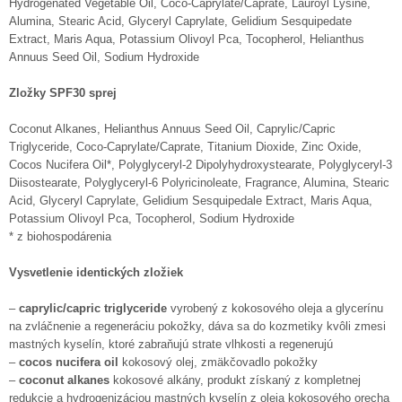
Hydrogenated Vegetable Oil, Coco-Caprylate/Caprate, Lauroyl Lysine,
Alumina, Stearic Acid, Glyceryl Caprylate, Gelidium Sesquipedate
Extract, Maris Aqua, Potassium Olivoyl Pca, Tocopherol, Helianthus
Annuus Seed Oil, Sodium Hydroxide
Zložky SPF30 sprej
Coconut Alkanes, Helianthus Annuus Seed Oil, Caprylic/Capric
Triglyceride, Coco-Caprylate/Caprate, Titanium Dioxide, Zinc Oxide,
Cocos Nucifera Oil*, Polyglyceryl-2 Dipolyhydroxystearate, Polyglyceryl-3
Diisostearate, Polyglyceryl-6 Polyricinoleate, Fragrance, Alumina, Stearic
Acid, Glyceryl Caprylate, Gelidium Sesquipedale Extract, Maris Aqua,
Potassium Olivoyl Pca, Tocopherol, Sodium Hydroxide
* z biohospodárenia
Vysvetlenie identických zložiek
–
caprylic/capric triglyceride
vyrobený z kokosového oleja a glycerínu
na zvláčnenie a regeneráciu pokožky, dáva sa do kozmetiky kvôli zmesi
mastných kyselín, ktoré zabraňujú strate vlhkosti a regenerujú
–
cocos nucifera oil
kokosový olej, zmäkčovadlo pokožky
–
coconut alkanes
kokosové alkány, produkt získaný z kompletnej
redukcie a hydrogenizáciou mastných kyselín z oleja kokosového orecha