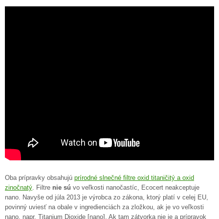
Oba prípravky obsahujú
prírodné slnečné filtre oxid titaničitý a oxid
zinočnatý
. Filtre
nie sú
vo veľkosti nanočastíc, Ecocert neakceptuje
nano. Navyše od júla 2013 je výrobca zo zákona, ktorý platí v celej EU,
povinný uviesť na obale v ingredienciách za zložkou, ak je vo veľkosti
nano, napr. Titanium Dioxide [nano]. Ak tam zátvorka nie je a prípravok