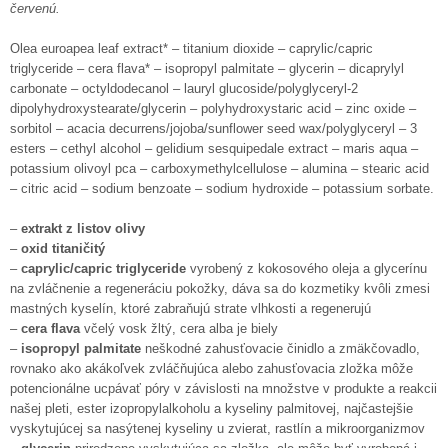
červenú.
Olea euroapea leaf extract* – titanium dioxide – caprylic/capric
triglyceride – cera flava* – isopropyl palmitate – glycerin – dicaprylyl
carbonate – octyldodecanol – lauryl glucoside/polyglyceryl-2
dipolyhydroxystearate/glycerin – polyhydroxystaric acid – zinc oxide –
sorbitol – acacia decurrens/jojoba/sunflower seed wax/polyglyceryl – 3
esters – cethyl alcohol – gelidium sesquipedale extract – maris aqua –
potassium olivoyl pca – carboxymethylcellulose – alumina – stearic acid
– citric acid – sodium benzoate – sodium hydroxide – potassium sorbate.
–
extrakt z listov olivy
–
oxid titaničitý
–
caprylic/capric triglyceride
vyrobený z kokosového oleja a glycerínu
na zvláčnenie a regeneráciu pokožky, dáva sa do kozmetiky kvôli zmesi
mastných kyselín, ktoré zabraňujú strate vlhkosti a regenerujú
–
cera flava
včelý vosk žltý, cera alba je biely
–
isopropyl palmitate
neškodné zahusťovacie činidlo a zmäkčovadlo,
rovnako ako akákoľvek zvláčňujúca alebo zahusťovacia zložka môže
potencionálne ucpávať póry v závislosti na množstve v produkte a reakcii
našej pleti, ester izopropylalkoholu a kyseliny palmitovej, najčastejšie
vyskytujúcej sa nasýtenej kyseliny u zvierat, rastlín a mikroorganizmov