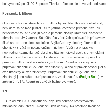
bol vyrobený po júli 2013, potom Titanium Dioxide nie je vo veľkosti nano.
Poznámka k filtrom
O prínosoch a negatívach oboch filtrov by sa dalo dlhodobo diskutovať,
nebudem sa do toho púšťať, sú to
jediné
vyvážené prírodné filtre, ak
nepočítame to, že existujú oleje a prírodné zložky, ktoré tiež čiastočne
chránia proti UV žiareniu. Sú súčasťou všetkých opaľovacích prípravkov,
či už samostatne alebo spoločne. Akýkoľvek iný slnečný filter je filter
chemický s väčším potencionálnym rizikom. Väčšina prípravkov
neprírodnej kozmetiky tiež obsahuje titanium dioxid spolu s chemickými
filtrami. Je slobodnou voľbou každého z nás, či si vyberie prípravok s
prírodným filtrom alebo syntetickým filtrom. Prípadne, či si vyberie
prípravok obsahujúci výlučne oxid titaničitý, alebo prípravok obsahujúci aj
oxid titaničitý aj oxid zinočnatý. Prípravok obsahujúci výlučne oxid
zinočnatý je na našom európskom trhu zriedkavosťou (
Badger Balm
), v
zahraničí (USA, Austrália) sa však bežne vyskytujú.
1:3
EU už od roku 2006 odporúčalo, aby UVA ochrana predstavovala
minimálne jednu tretinu uvedenej UVB ochrany. Na produkte uvedené