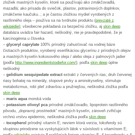
zložiek mastných kyselín, ktoré sa používajú ako zmäkčovadlá,
mazadlá; ako prísada do sviečok, plastov, potravinových doplnkov,
zmäkčenie kaučuku..; a je častou zložkou mydiel vyrobených z
rastlinného oleja – používa sa na tvrdnutie produktu (
prevzaté z
wikipédie
); všeobecne pokladaná za bezpečnú zložku, aj
skin deep
databáza uvádza fair hazard, neškodný, nie je pravdepodobné, že je
karcinogénna u človeka
–
glyceryl caprylate
100% prírodný zahusťovač na vodnej báze
čistiacich produktov, vyrobený eserifikáciou glycerínu z prírodných olejov
a mastných kyselín kokosového oleja / alebo oleja z palmových jadier
(podľa
http://www.ingredientstodiefor.com/
); podľa
skin deep
úplne
neškodný
–
gelidium sesquipedate extract
extrakt z červených rias; druh červenej
riasy bohatej na minerály, stopové prvky a aminokyseliny, stimuluje
metabolizmus, robí pleť zdravšou a pružnejšou, neškodná zložka podľa
skin deep
–
maris aqua
morská voda
–
potassium olivoyl pca
prírodné zmäkčovadlo, lipoprotein rastlinného
pôvodu, „dopravný prostriedok“ mastných kyselín, zároveň zvlhčuje
vrchnú vrstvu epidermis, neškodná zložka podľa
skin deep
–
tocopherol
prírodný vitamín E; neviem ktorá verzia, tokoferoly sú
skupinou prirodzene sa vyskytujúcich látok v súvislosti s vitamínom E;
podľa
wikipédie
existuje 8 rozličných foriem vitamínu E, 4 tocopheroly a 4