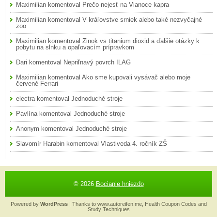
Maximilian
komentoval
Prečo nejesť na Vianoce kapra
Maximilian
komentoval
V kráľovstve srniek alebo také nezvyčajné
zoo
Maximilian
komentoval
Zinok vs titanium dioxid a ďalšie otázky k
pobytu na slnku a opaľovacím prípravkom
Dari
komentoval
Nepriľnavý povrch ILAG
Maximilian
komentoval
Ako sme kupovali vysávač alebo moje
červené Ferrari
electra
komentoval
Jednoduché stroje
Pavlína
komentoval
Jednoduché stroje
Anonym
komentoval
Jednoduché stroje
Slavomír Harabin
komentoval
Vlastiveda 4. ročník ZŠ
© 2026
Bocianie hniezdo
Powered by
WordPress
| Thanks to
www.autoreifen.me
,
Health Coupon Codes
and
Study Techniques