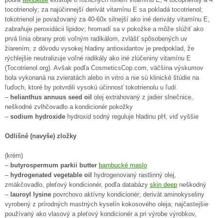
tocotrienoly; za najúčinnejší derivát vitamínu E sa pokladá tocotrienol;
tokotrienol je považovaný za 40-60x silnejší ako iné deriváty vitamínu E,
zabraňuje peroxidácii lipidov; hromadí sa v pokožke a môže slúžiť ako
prvá línia obrany proti voľným radikálom, zvlášť spôsobených uv
žiarením; z dôvodu vysokej hladiny antioxidantov je predpoklad, že
rýchlejšie neutralizuje voľné radikály ako iné zlúčeniny vitamínu E
(Tocotrienol.org). Avšak podľa CosmeticsCop.com, väčšina výskumov
bola vykonaná na zvieratách alebo in vitro a nie sú klinické štúdie na
ľuďoch, ktoré by potvrdili vysokú účinnosť tokotrienolu u ľudí.
–
helianthus annuus seed oil
olej extrahovaný z jadier slnečnice,
neškodné zvlhčovadlo a kondicionér pokožky
–
sodium hydroxide
hydroxid sodný reguluje hladinu pH, viď vyššie
Odlišné (navyše) zložky
(krém)
–
butyrospermum parkii butter
bambucké maslo
–
hydrogenated vegetable oil
hydrogenovaný rastlinný olej,
zmäkčovadlo, pleťový kondicionér, podľa databázy
skin deep
neškodný
–
lauroyl lysine
povrchovo aktívny kondicionér; derivát aminokyseliny
vyrobený z prírodných mastných kyselín kokosového oleja; najčastejšie
používaný ako vlasový a pleťový kondicionér a pri výrobe výrobkov,