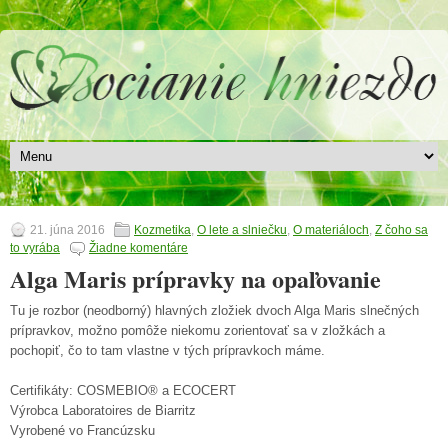
21. júna 2016
Kozmetika
,
O lete a slniečku
,
O materiáloch
,
Z čoho sa
to vyrába
Žiadne komentáre
Alga Maris prípravky na opaľovanie
Tu je rozbor (neodborný) hlavných zložiek dvoch Alga Maris slnečných
prípravkov, možno pomôže niekomu zorientovať sa v zložkách a
pochopiť, čo to tam vlastne v tých prípravkoch máme.
Certifikáty: COSMEBIO® a ECOCERT
Výrobca Laboratoires de Biarritz
Vyrobené vo Francúzsku