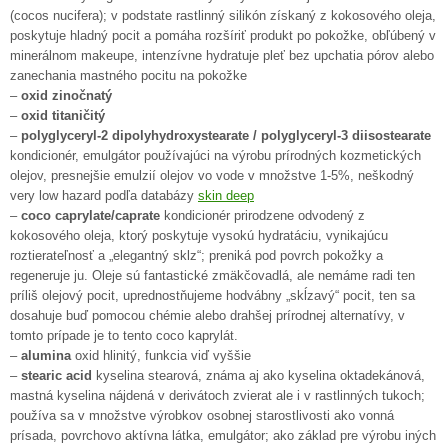
(cocos nucifera); v podstate rastlinný silikón získaný z kokosového oleja,
poskytuje hladný pocit a pomáha rozšíriť produkt po pokožke, obľúbený v
minerálnom makeupe, intenzívne hydratuje pleť bez upchatia pórov alebo
zanechania mastného pocitu na pokožke
–
oxid zinočnatý
–
oxid titaničitý
–
polyglyceryl-2 dipolyhydroxystearate / polyglyceryl-3 diisostearate
kondicionér, emulgátor používajúci na výrobu prírodných kozmetických
olejov, presnejšie emulzií olejov vo vode v množstve 1-5%, neškodný
very low hazard podľa databázy
skin deep
–
coco caprylate/caprate
kondicionér prirodzene odvodený z
kokosového oleja, ktorý poskytuje vysokú hydratáciu, vynikajúcu
roztierateľnosť a „elegantný sklz“; preniká pod povrch pokožky a
regeneruje ju. Oleje sú fantastické zmäkčovadlá, ale nemáme radi ten
príliš olejový pocit, uprednostňujeme hodvábny „skĺzavý“ pocit, ten sa
dosahuje buď pomocou chémie alebo drahšej prírodnej alternatívy, v
tomto prípade je to tento coco kaprylát.
–
alumina
oxid hlinitý, funkcia viď vyššie
–
stearic acid
kyselina stearová, známa aj ako kyselina oktadekánová,
mastná kyselina nájdená v derivátoch zvierat ale i v rastlinných tukoch;
používa sa v množstve výrobkov osobnej starostlivosti ako vonná
prísada, povrchovo aktívna látka, emulgátor; ako základ pre výrobu iných