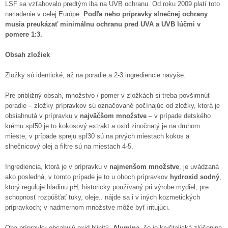
LSF sa vzťahovalo predtým iba na UVB ochranu. Od roku 2009 platí toto
nariadenie v celej Európe.
Podľa neho prípravky slnečnej ochrany
musia preukázať minimálnu ochranu pred UVA a UVB lúčmi v
pomere 1:3.
Obsah zložiek
Zložky sú identické, až na poradie a 2-3 ingrediencie navyše.
Pre približný obsah, množstvo / pomer v zložkách si treba povšimnúť
poradie – zložky prípravkov sú označované počínajúc od zložky, ktorá je
obsiahnutá v prípravku v
najväčšom množstve
– v prípade detského
krému spf50 je to kokosový extrakt a oxid zinočnatý je na druhom
mieste; v prípade spreju spf30 sú na prvých miestach kokos a
slnečnicový olej a filtre sú na miestach 4-5.
Ingrediencia, ktorá je v prípravku v
najmenšom množstve
, je uvádzaná
ako posledná, v tomto prípade je to u oboch prípravkov
hydroxid sodný
,
ktorý reguluje hladinu pH; historicky používaný pri výrobe mydiel, pre
schopnosť rozpúšťať tuky, oleje.. nájde sa i v iných kozmetických
prípravkoch; v nadmernom množstve môže byť iritujúci.
Oba prípravky obsahujú oxid hlinitý,
Alumina
, čo je kryštalická zlúčenina