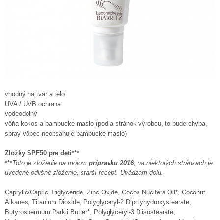
vhodný na tvár a telo
UVA / UVB ochrana
vodeodolný
vôňa kokos a bambucké maslo (podľa stránok výrobcu, to bude chyba,
spray vôbec neobsahuje bambucké maslo)
Zložky SPF50 pre deti
***
***
Toto je zloženie na mojom
prípravku 2016
, na niektorých stránkach je
uvedené odlišné zloženie, starší recept. Uvádzam dolu.
Caprylic/Capric Triglyceride, Zinc Oxide, Cocos Nucifera Oil*, Coconut
Alkanes, Titanium Dioxide, Polyglyceryl-2 Dipolyhydroxystearate,
Butyrospermum Parkii Butter*, Polyglyceryl-3 Diisostearate,