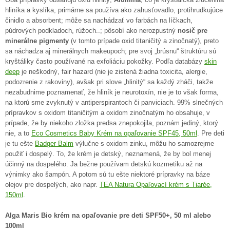
hliníka a kyslíka, primárne sa používa ako zahusťovadlo, protihrudkujúce
činidlo a absorbent; môže sa nachádzať vo farbách na líčkach,
púdrových podkladoch, rúžoch..; pôsobí ako nerozpustný
nosič pre
minerálne pigmenty
(v tomto prípade oxid titaničitý a zinočnatý), preto
sa náchadza aj minerálnych makeupoch; pre svoj „brúsnu“ štruktúru sú
kryštáliky často používané na exfoliáciu pokožky. Podľa databázy
skin
deep
je neškodný, fair hazard (nie je zistená žiadna toxicita, alergie,
podozrenie z rakoviny), avšak pri slove „hlinitý“ sa každý zháči, takže
nezabudnime poznamenať, že hliník je neurotoxín, nie je to však forma,
na ktorú sme zvyknutý v antiperspirantoch či panviciach. 99% slnečných
prípravkov s oxidom titaničitým a oxidom zinočnatým ho obsahuje, v
prípade, že by niekoho zložka predsa znepokojila, poznám jediný, ktorý
nie, a to
Eco Cosmetics Baby Krém na opaľovanie SPF45, 50ml
. Pre deti
je tu ešte
Badger Balm
výlučne s oxidom zinku, môžu ho samozrejme
použiť i dospelý. To, že krém je detský, neznamená, že by bol menej
účinný na dospelého. Ja bežne používam detskú kozmetiku až na
výnimky ako šampón. A potom sú tu ešte niektoré prípravky na báze
olejov pre dospelých, ako napr.
TEA Natura Opaľovací krém s Tiarée,
150ml
.
Alga Maris Bio krém na opaľovanie pre deti SPF50+, 50 ml alebo
100ml