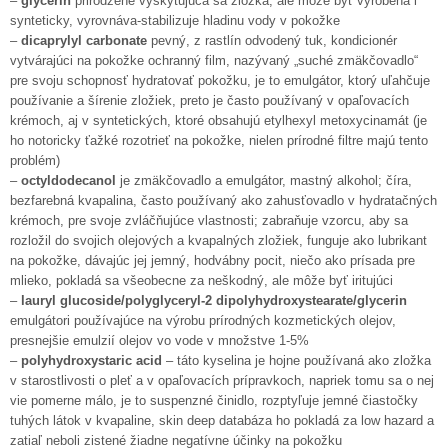
–
glycerin
prirodzene vyskytujúca sa zložka, ale môže byť vyrobená i
synteticky, vyrovnáva-stabilizuje hladinu vody v pokožke
–
dicaprylyl carbonate
pevný, z rastlín odvodený tuk, kondicionér
vytvárajúci na pokožke ochranný film, nazývaný „suché zmäkčovadlo“
pre svoju schopnosť hydratovať pokožku, je to emulgátor, ktorý uľahčuje
používanie a šírenie zložiek, preto je často používaný v opaľovacích
krémoch, aj v syntetických, ktoré obsahujú etylhexyl metoxycinamát (je
ho notoricky ťažké rozotrieť na pokožke, nielen prírodné filtre majú tento
problém)
–
octyldodecanol
je zmäkčovadlo a emulgátor, mastný alkohol; číra,
bezfarebná kvapalina, často používaný ako zahusťovadlo v hydratačných
krémoch, pre svoje zvláčňujúce vlastnosti; zabraňuje vzorcu, aby sa
rozložil do svojich olejových a kvapalných zložiek, funguje ako lubrikant
na pokožke, dávajúc jej jemný, hodvábny pocit, niečo ako prísada pre
mlieko, pokladá sa všeobecne za neškodný, ale môže byť iritujúci
–
lauryl glucoside/polyglyceryl-2 dipolyhydroxystearate/glycerin
emulgátori používajúce na výrobu prírodných kozmetických olejov,
presnejšie emulzií olejov vo vode v množstve 1-5%
–
polyhydroxystaric acid
– táto kyselina je hojne používaná ako zložka
v starostlivosti o pleť a v opaľovacích prípravkoch, napriek tomu sa o nej
vie pomerne málo, je to suspenzné činidlo, rozptyľuje jemné čiastočky
tuhých látok v kvapaline, skin deep databáza ho pokladá za low hazard a
zatiaľ neboli zistené žiadne negatívne účinky na pokožku