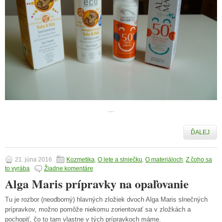
…
ĎALEJ
21. júna 2016
Kozmetika
,
O lete a slniečku
,
O materiáloch
,
Z čoho sa
to vyrába
Žiadne komentáre
Alga Maris prípravky na opaľovanie
Tu je rozbor (neodborný) hlavných zložiek dvoch Alga Maris slnečných
prípravkov, možno pomôže niekomu zorientovať sa v zložkách a
pochopiť, čo to tam vlastne v tých prípravkoch máme.