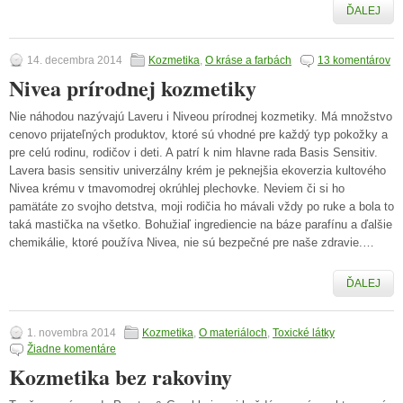
ĎALEJ
14. decembra 2014
Kozmetika
,
O kráse a farbách
13 komentárov
Nivea prírodnej kozmetiky
Nie náhodou nazývajú Laveru i Niveou prírodnej kozmetiky. Má množstvo
cenovo prijateľných produktov, ktoré sú vhodné pre každý typ pokožky a
pre celú rodinu, rodičov i deti. A patrí k nim hlavne rada Basis Sensitiv.
Lavera basis sensitiv univerzálny krém je peknejšia ekoverzia kultového
Nivea krému v tmavomodrej okrúhlej plechovke. Neviem či si ho
pamätáte zo svojho detstva, moji rodičia ho mávali vždy po ruke a bola to
taká mastička na všetko. Bohužiaľ ingrediencie na báze parafínu a ďalšie
chemikálie, ktoré používa Nivea, nie sú bezpečné pre naše zdravie.…
ĎALEJ
1. novembra 2014
Kozmetika
,
O materiáloch
,
Toxické látky
Žiadne komentáre
Kozmetika bez rakoviny