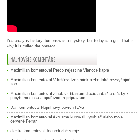
Yesterday is history, tomorrow is a mystery, but today is a gift. That is
why it is called the present.
NAJNOVŠIE KOMENTÁRE
Maximilian
komentoval
Prečo nejesť na Vianoce kapra
Maximilian
komentoval
V kráľovstve srniek alebo také nezvyčajné
zoo
Maximilian
komentoval
Zinok vs titanium dioxid a ďalšie otázky k
pobytu na slnku a opaľovacím prípravkom
Dari
komentoval
Nepriľnavý povrch ILAG
Maximilian
komentoval
Ako sme kupovali vysávač alebo moje
červené Ferrari
electra
komentoval
Jednoduché stroje