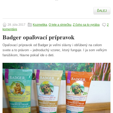
ĎALEJ
28. júla 2017
Kozmetika
,
O lete a slniečku
,
Z čoho sa to vyrába
2
komentáre
Badger opaľovací prípravok
Opaľovací prípravok od Badger je veľmi slávny i obľúbený na celom
svete a to právom – jednoduchý vzorec, ktorý funguje. I ja som veľkým
fanúšikom, hlavne pokiaľ ide o deti.