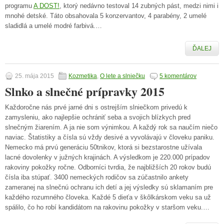
programu
A DOST!
, ktorý nedávno testoval 14 zubných pást, medzi nimi i
mnohé detské. Táto obsahovala 5 konzervantov, 4 parabény, 2 umelé
sladidlá a umelé modré farbivá.…
ĎALEJ
25. mája 2015
Kozmetika
,
O lete a slniečku
5 komentárov
Slnko a slnečné prípravky 2015
Každoročne nás prvé jarné dni s ostrejším slniečkom privedú k
zamysleniu, ako najlepšie ochrániť seba a svojich blízkych pred
slnečným žiarením. A ja nie som výnimkou. A každý rok sa naučím niečo
naviac. Štatistiky a čísla sú vždy desivé a vyvolávajú v človeku paniku.
Nemecko má prvú generáciu 50tnikov, ktorá si bezstarostne užívala
lacné dovolenky v južných krajinách. A výsledkom je 220.000 prípadov
rakoviny pokožky ročne. Odborníci tvrdia, že najbližších 20 rokov budú
čísla iba stúpať. 3400 nemeckých rodičov sa zúčastnilo ankety
zameranej na slnečnú ochranu ich detí a jej výsledky sú sklamaním pre
každého rozumného človeka. Každé 5 dieťa v škôlkárskom veku sa už
spálilo, čo ho robí kandidátom na rakovinu pokožky v staršom veku.…