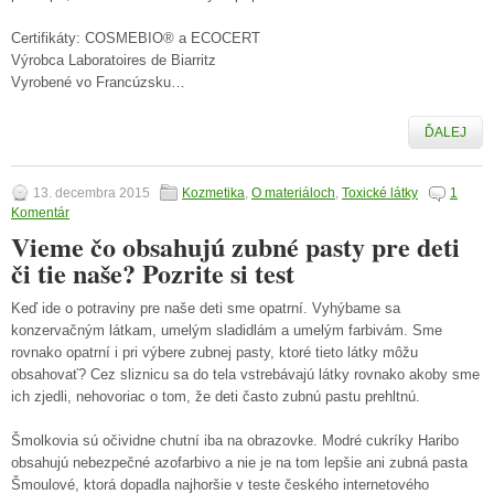
Certifikáty: COSMEBIO® a ECOCERT
Výrobca Laboratoires de Biarritz
Vyrobené vo Francúzsku…
ĎALEJ
13. decembra 2015
Kozmetika
,
O materiáloch
,
Toxické látky
1
Komentár
Vieme čo obsahujú zubné pasty pre deti
či tie naše? Pozrite si test
Keď ide o potraviny pre naše deti sme opatrní. Vyhýbame sa
konzervačným látkam, umelým sladidlám a umelým farbivám. Sme
rovnako opatrní i pri výbere zubnej pasty, ktoré tieto látky môžu
obsahovať? Cez sliznicu sa do tela vstrebávajú látky rovnako akoby sme
ich zjedli, nehovoriac o tom, že deti často zubnú pastu prehltnú.
Šmolkovia sú očividne chutní iba na obrazovke. Modré cukríky Haribo
obsahujú nebezpečné azofarbivo a nie je na tom lepšie ani zubná pasta
Šmoulové, ktorá dopadla najhoršie v teste českého internetového