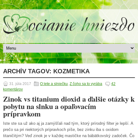
ARCHÍV TAGOV:
KOZMETIKA
31. júla 2017
O lete a slniečku
,
Z čoho sa to vyrába
42
komentárov
Zinok vs titanium dioxid a ďalšie otázky k
pobytu na slnku a opaľovacím
prípravkom
Iste ste sa už ako aj ja zamýšľali nad tým, ktorý prírodný filter je lepší. A
prečo sa pri niektorých prípravkoch píše, bez zinku iba s oxidom
titaničitým? Veď zinok je v každej mastičke na bábätkovský zadoček. Čo