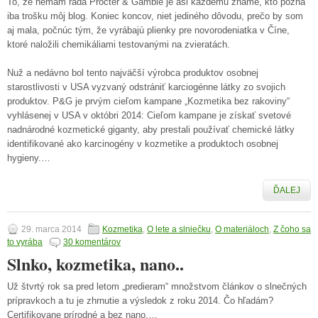
To, že nemám rada Procter & Gamble je asi každému známe, kto pozná
iba trošku môj blog. Koniec koncov, niet jediného dôvodu, prečo by som
aj mala, počnúc tým, že vyrábajú plienky pre novorodeniatka v Číne,
ktoré naložili chemikáliami testovanými na zvieratách.
Nuž a nedávno bol tento najväčší výrobca produktov osobnej
starostlivosti v USA vyzvaný odstrániť karciogénne látky zo svojich
produktov. P&G je prvým cieľom kampane „Kozmetika bez rakoviny“
vyhlásenej v USA v októbri 2014: Cieľom kampane je získať svetové
nadnárodné kozmetické giganty, aby prestali používať chemické látky
identifikované ako karcinogény v kozmetike a produktoch osobnej
hygieny.…
ĎALEJ
29. marca 2014
Kozmetika
,
O lete a slniečku
,
O materiáloch
,
Z čoho sa
to vyrába
30 komentárov
Slnko, kozmetika, nano..
Už štvrtý rok sa pred letom „predieram“ množstvom článkov o slnečných
prípravkoch a tu je zhrnutie a výsledok z roku 2014. Čo hľadám?
Certifikovane prírodné a bez nano.…