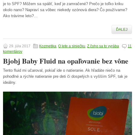
je to SPF? Môžem sa spáliť, keď je zamračené? Prečo je toľko kriku
okolo nano? Napraví sa vôbec niekedy ozónová diera? Čo používame?
Ako trávime leto?…
ĎALEJ
29. júla 2017
Kozmetika
,
O lete a slniečku
,
Z čoho sa to vyrába
11
komentárov
Bjobj Baby Fluid na opaľovanie bez vône
Tento fluid mi učaroval, pokiaľ ide o natieranie. Ak hľadáte niečo na
pohodlné a rýchle natieranie pre deti či dospelých s vyšším SPF, tak je
ideálny.