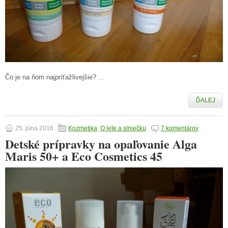
Čo je na ňom najpríťažlivejšie? …
ĎALEJ
25. júna 2016
Kozmetika
,
O lete a slniečku
7 komentárov
Detské prípravky na opaľovanie Alga
Maris 50+ a Eco Cosmetics 45