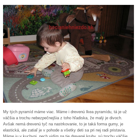
My tých pyramíd máme viac. Máme i drevenú Ikea pyramídu, tá je už
väčšia a trochu nebezpečnejšia z toho hľadiska, že malý je divoch.
Avšak nemá drevenú tyč na nastrkovanie, to je taká forma gumy, je
elastická, ale zatiaľ je v pohode a všetky deti sa pri nej radi pristavia.
Máme ju v kuchyni, nech vidím na tie drevené kruhy, sú trochu väčšie.