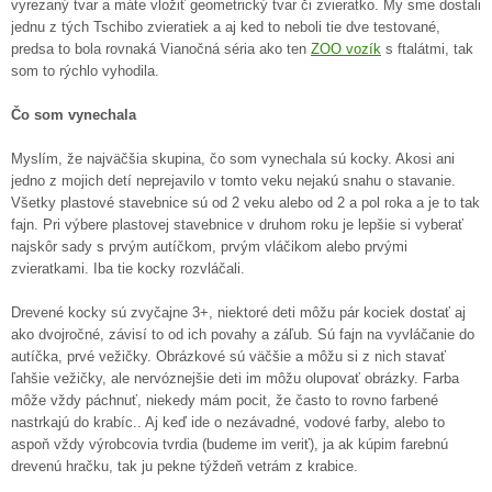
vyrezaný tvar a máte vložiť geometrický tvar či zvieratko. My sme dostali
jednu z tých Tschibo zvieratiek a aj ked to neboli tie dve testované,
predsa to bola rovnaká Vianočná séria ako ten
ZOO vozík
s ftalátmi, tak
som to rýchlo vyhodila.
Čo som vynechala
Myslím, že najväčšia skupina, čo som vynechala sú kocky. Akosi ani
jedno z mojich detí neprejavilo v tomto veku nejakú snahu o stavanie.
Všetky plastové stavebnice sú od 2 veku alebo od 2 a pol roka a je to tak
fajn. Pri výbere plastovej stavebnice v druhom roku je lepšie si vyberať
najskôr sady s prvým autíčkom, prvým vláčikom alebo prvými
zvieratkami. Iba tie kocky rozvláčali.
Drevené kocky sú zvyčajne 3+, niektoré deti môžu pár kociek dostať aj
ako dvojročné, závisí to od ich povahy a záľub. Sú fajn na vyvláčanie do
autíčka, prvé vežičky. Obrázkové sú väčšie a môžu si z nich stavať
ľahšie vežičky, ale nervóznejšie deti im môžu olupovať obrázky. Farba
môže vždy páchnuť, niekedy mám pocit, že často to rovno farbené
nastrkajú do krabíc.. Aj keď ide o nezávadné, vodové farby, alebo to
aspoň vždy výrobcovia tvrdia (budeme im veriť), ja ak kúpim farebnú
drevenú hračku, tak ju pekne týždeň vetrám z krabice.