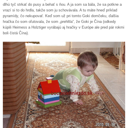
dlhú tyč strkať do pusy a behať s ňou. A ja som sa bála, že sa potkne a
vrazí si to do hrdla, takže som ju schovávala. A tu máte hneď príklad
pyramídy, čo nekupovať. Keď som už pri tomto Goki domčeku, ďalšia
hračka čo som oľutovala, že som „prehltla“, že Goki je Čína (odkedy
kúpili Heimess a Holztiger vyrábajú aj hračky v Európe ale pred pár rokmi
boli čistá Čína).