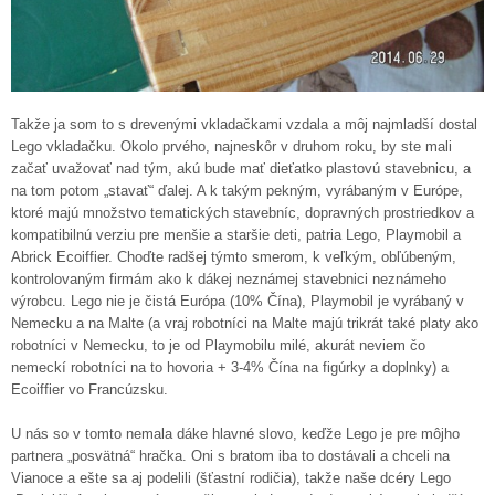
Takže ja som to s drevenými vkladačkami vzdala a môj najmladší dostal
Lego vkladačku. Okolo prvého, najneskôr v druhom roku, by ste mali
začať uvažovať nad tým, akú bude mať dieťatko plastovú stavebnicu, a
na tom potom „stavať“ ďalej. A k takým pekným, vyrábaným v Európe,
ktoré majú množstvo tematických stavebníc, dopravných prostriedkov a
kompatibilnú verziu pre menšie a staršie deti, patria Lego, Playmobil a
Abrick Ecoiffier. Choďte radšej týmto smerom, k veľkým, obľúbeným,
kontrolovaným firmám ako k dákej neznámej stavebnici neznámeho
výrobcu. Lego nie je čistá Európa (10% Čína), Playmobil je vyrábaný v
Nemecku a na Malte (a vraj robotníci na Malte majú trikrát také platy ako
robotníci v Nemecku, to je od Playmobilu milé, akurát neviem čo
nemeckí robotníci na to hovoria + 3-4% Čína na figúrky a doplnky) a
Ecoiffier vo Francúzsku.
U nás so v tomto nemala dáke hlavné slovo, keďže Lego je pre môjho
partnera „posvätná“ hračka. Oni s bratom iba to dostávali a chceli na
Vianoce a ešte sa aj podelili (šťastní rodičia), takže naše dcéry Lego