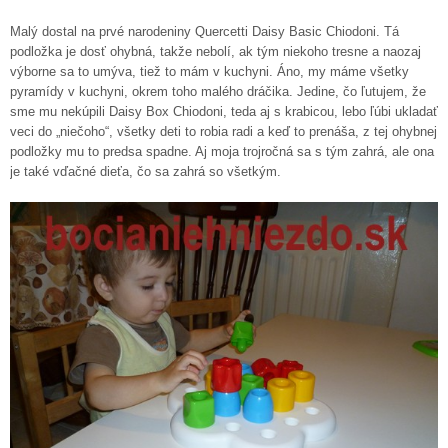
Malý dostal na prvé narodeniny Quercetti Daisy Basic Chiodoni. Tá
podložka je dosť ohybná, takže nebolí, ak tým niekoho tresne a naozaj
výborne sa to umýva, tiež to mám v kuchyni. Áno, my máme všetky
pyramídy v kuchyni, okrem toho malého dráčika. Jedine, čo ľutujem, že
sme mu nekúpili Daisy Box Chiodoni, teda aj s krabicou, lebo ľúbi ukladať
veci do „niečoho“, všetky deti to robia radi a keď to prenáša, z tej ohybnej
podložky mu to predsa spadne. Aj moja trojročná sa s tým zahrá, ale ona
je také vďačné dieťa, čo sa zahrá so všetkým.