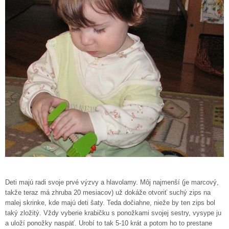
Deti majú radi svoje prvé výzvy a hlavolamy. Môj najmenší (je marcový,
takže teraz má zhruba 20 mesiacov) už dokáže otvoriť suchý zips na
malej skrinke, kde majú deti šaty. Teda dočiahne, nieže by ten zips bol
taký zložitý. Vždy vyberie krabičku s ponožkami svojej sestry, vysype ju
a uloží ponožky naspäť. Urobí to tak 5-10 krát a potom ho to prestane