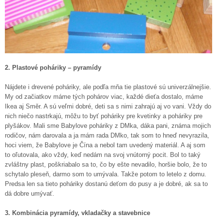
2. Plastové poháriky – pyramídy
Nájdete i drevené poháriky, ale podľa mňa tie plastové sú univerzálnejšie.
My od začiatkov máme tých pohárov viac, každé dieťa dostalo, máme
Ikea aj Směr. A sú veľmi dobré, deti sa s nimi zahrajú aj vo vani. Vždy do
nich niečo nastrkajú, môžu to byť poháriky pre kvetinky a poháriky pre
plyšákov. Mali sme Babylove poháriky z DMka, dáka pani, známa mojich
rodičov, nám darovala a ja mám rada DMko, tak som to hneď nevyrazila,
hoci viem, že Babylove je Čína a nebol tam uvedený materiál. A aj som
to oľutovala, ako vždy, keď nedám na svoj vnútorný pocit. Bol to taký
zvláštny plast, poškriabalo sa to, čo by ešte nevadilo, horšie bolo, že to
schytalo pleseň, darmo som to umývala. Takže potom to letelo z domu.
Predsa len sa tieto poháriky dostanú deťom do pusy a je dobré, ak sa to
dá dobre umývať.
3. Kombinácia pyramídy, vkladačky a stavebnice