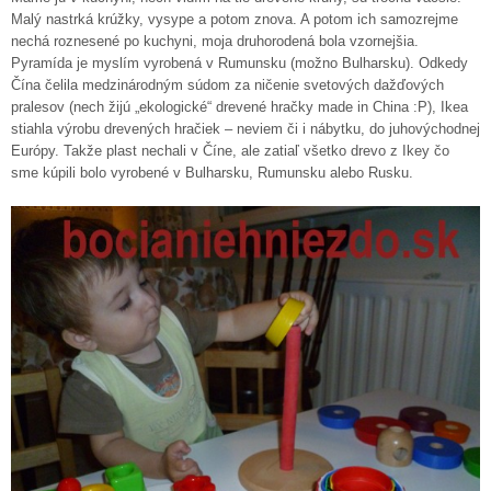
Malý nastrká krúžky, vysype a potom znova. A potom ich samozrejme
nechá roznesené po kuchyni, moja druhorodená bola vzornejšia.
Pyramída je myslím vyrobená v Rumunsku (možno Bulharsku). Odkedy
Čína čelila medzinárodným súdom za ničenie svetových dažďových
pralesov (nech žijú „ekologické“ drevené hračky made in China :P), Ikea
stiahla výrobu drevených hračiek – neviem či i nábytku, do juhovýchodnej
Európy. Takže plast nechali v Číne, ale zatiaľ všetko drevo z Ikey čo
sme kúpili bolo vyrobené v Bulharsku, Rumunsku alebo Rusku.