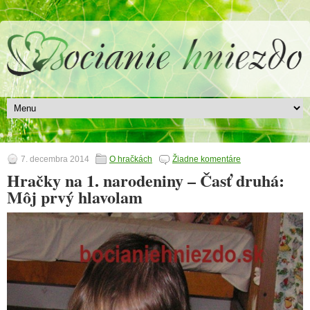
7. decembra 2014
O hračkách
Žiadne komentáre
Hračky na 1. narodeniny – Časť druhá:
Môj prvý hlavolam