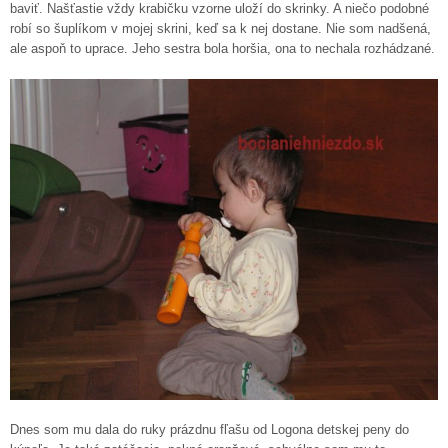
baviť. Našťastie vždy krabičku vzorne uloží do skrinky. A niečo podobné
robí so šuplíkom v mojej skrini, keď sa k nej dostane. Nie som nadšená,
ale aspoň to uprace. Jeho sestra bola horšia, ona to nechala rozhádzané.
Dnes som mu dala do ruky prázdnu fľašu od Logona detskej peny do