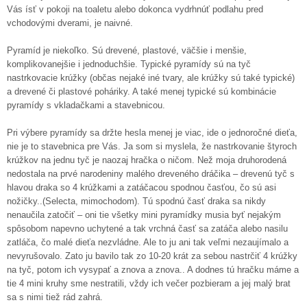
Vás ísť v pokoji na toaletu alebo dokonca vydrhnúť podlahu pred
vchodovými dverami, je naivné.
Pyramíd je niekoľko. Sú drevené, plastové, väčšie i menšie,
komplikovanejšie i jednoduchšie. Typické pyramídy sú na tyč
nastrkovacie krúžky (občas nejaké iné tvary, ale krúžky sú také typické)
a drevené či plastové poháriky. A také menej typické sú kombinácie
pyramídy s vkladačkami a stavebnicou.
Pri výbere pyramídy sa držte hesla menej je viac, ide o jednoročné dieťa,
nie je to stavebnica pre Vás. Ja som si myslela, že nastrkovanie štyroch
krúžkov na jednu tyč je naozaj hračka o ničom. Než moja druhorodená
nedostala na prvé narodeniny malého dreveného dráčika – drevenú tyč s
hlavou draka so 4 krúžkami a zatáčacou spodnou časťou, čo sú asi
nožičky..(Selecta, mimochodom). Tú spodnú časť draka sa nikdy
nenaučila zatočiť – oni tie všetky mini pyramídky musia byť nejakým
spôsobom napevno uchytené a tak vrchná časť sa zatáča alebo nasilu
zatláča, čo malé dieťa nezvládne. Ale to ju ani tak veľmi nezaujímalo a
nevyrušovalo. Zato ju bavilo tak zo 10-20 krát za sebou nastrčiť 4 krúžky
na tyč, potom ich vysypať a znova a znova.. A dodnes tú hračku máme a
tie 4 mini kruhy sme nestratili, vždy ich večer pozbieram a jej malý brat
sa s nimi tiež rád zahrá.