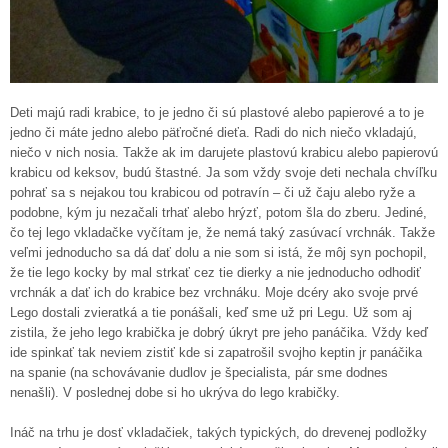
Deti majú radi krabice, to je jedno či sú plastové alebo papierové a to je
jedno či máte jedno alebo päťročné dieťa. Radi do nich niečo vkladajú,
niečo v nich nosia. Takže ak im darujete plastovú krabicu alebo papierovú
krabicu od keksov, budú štastné. Ja som vždy svoje deti nechala chvíľku
pohrať sa s nejakou tou krabicou od potravín – či už čaju alebo ryže a
podobne, kým ju nezačali trhať alebo hrýzť, potom šla do zberu. Jediné,
čo tej lego vkladačke vyčítam je, že nemá taký zasúvací vrchnák. Takže
veľmi jednoducho sa dá dať dolu a nie som si istá, že môj syn pochopil,
že tie lego kocky by mal strkať cez tie dierky a nie jednoducho odhodiť
vrchnák a dať ich do krabice bez vrchnáku. Moje dcéry ako svoje prvé
Lego dostali zvieratká a tie ponášali, keď sme už pri Legu. Už som aj
zistila, že jeho lego krabička je dobrý úkryt pre jeho panáčika. Vždy keď
ide spinkať tak neviem zistiť kde si zapatrošil svojho keptin jr panáčika
na spanie (na schovávanie dudlov je špecialista, pár sme dodnes
nenašli). V poslednej dobe si ho ukrýva do lego krabičky.
Ináč na trhu je dosť vkladačiek, takých typických, do drevenej podložky