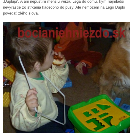
„Duplujú“. A ani nepustím menšiu verziu Lega do domu, kým najmladší
nevyrastie zo strkania kadečoho do pusy. Ale nemôžem na Lego Duplo
povedať zlého slova.