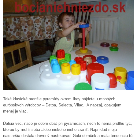
Také klasické menšie pyramídy okrem Ikey nájdete u mnohých
európskych výrobcov – Detoa, Selecta, Vilac.. A naozaj, opakujem,
menej je viac.
Ďalšia vec, načo je dobré dbať pri pyramídach, nech to nemá pridlhú tyč,
ktorou by mohli seba alebo niekoho iného zraniť. Napríklad moja
najstaršia dostala drevený nastrkovací Goki domček a mala tendenciu tú