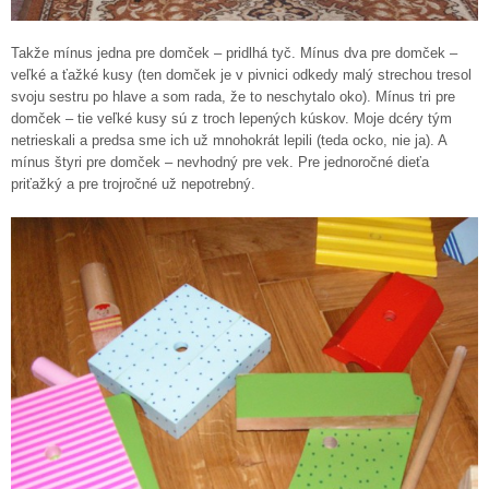
Takže mínus jedna pre domček – pridlhá tyč. Mínus dva pre domček –
veľké a ťažké kusy (ten domček je v pivnici odkedy malý strechou tresol
svoju sestru po hlave a som rada, že to neschytalo oko). Mínus tri pre
domček – tie veľké kusy sú z troch lepených kúskov. Moje dcéry tým
netrieskali a predsa sme ich už mnohokrát lepili (teda ocko, nie ja). A
mínus štyri pre domček – nevhodný pre vek. Pre jednoročné dieťa
priťažký a pre trojročné už nepotrebný.