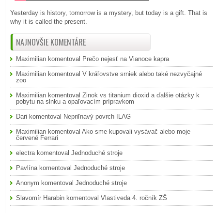
Yesterday is history, tomorrow is a mystery, but today is a gift. That is
why it is called the present.
NAJNOVŠIE KOMENTÁRE
Maximilian
komentoval
Prečo nejesť na Vianoce kapra
Maximilian
komentoval
V kráľovstve srniek alebo také nezvyčajné
zoo
Maximilian
komentoval
Zinok vs titanium dioxid a ďalšie otázky k
pobytu na slnku a opaľovacím prípravkom
Dari
komentoval
Nepriľnavý povrch ILAG
Maximilian
komentoval
Ako sme kupovali vysávač alebo moje
červené Ferrari
electra
komentoval
Jednoduché stroje
Pavlína
komentoval
Jednoduché stroje
Anonym
komentoval
Jednoduché stroje
Slavomír Harabin
komentoval
Vlastiveda 4. ročník ZŠ