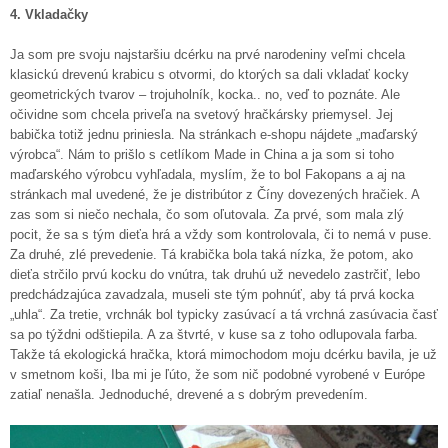
4. Vkladačky
Ja som pre svoju najstaršiu dcérku na prvé narodeniny veľmi chcela
klasickú drevenú krabicu s otvormi, do ktorých sa dali vkladať kocky
geometrických tvarov – trojuholník, kocka.. no, veď to poznáte. Ale
očividne som chcela priveľa na svetový hračkársky priemysel. Jej
babička totiž jednu priniesla. Na stránkach e-shopu nájdete „maďarský
výrobca“. Nám to prišlo s cetlíkom Made in China a ja som si toho
maďarského výrobcu vyhľadala, myslím, že to bol Fakopans a aj na
stránkach mal uvedené, že je distribútor z Číny dovezených hračiek. A
zas som si niečo nechala, čo som oľutovala. Za prvé, som mala zlý
pocit, že sa s tým dieťa hrá a vždy som kontrolovala, či to nemá v puse.
Za druhé, zlé prevedenie. Tá krabička bola taká nízka, že potom, ako
dieťa strčilo prvú kocku do vnútra, tak druhú už nevedelo zastrčiť, lebo
predchádzajúca zavadzala, museli ste tým pohnúť, aby tá prvá kocka
„uhla“. Za tretie, vrchnák bol typicky zasúvací a tá vrchná zasúvacia časť
sa po týždni odštiepila. A za štvrté, v kuse sa z toho odlupovala farba.
Takže tá ekologická hračka, ktorá mimochodom moju dcérku bavila, je už
v smetnom koši, Iba mi je ľúto, že som nič podobné vyrobené v Európe
zatiaľ nenašla. Jednoduché, drevené a s dobrým prevedením.