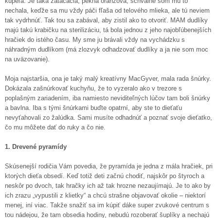
kúpeľa. Je taká zatáčacia, pekná oranžová, schválne som mu to
nechala, keďže sa mu vždy páči fľaša od telového mlieka, ale tú neviem
tak vydrhnúť. Tak tou sa zabával, aby zistil ako to otvoriť. MAM dudlíky
majú takú krabičku na sterilizáciu, tá bola jednou z jeho najobľúbenejších
hračiek do istého času. My sme ju brávali vždy na vychádzku s
náhradným dudlíkom (má zlozvyk odhadzovať dudlíky a ja nie som moc
na uväzovanie).
Moja najstaršia, ona je taký malý kreatívny MacGyver, mala rada šnúrky.
Dokázala zašnúrkovať kuchyňu, že to vyzeralo ako v trezore s
poplašným zariadením, iba namiesto neviditeľných lúčov tam boli šnúrky
a bavlna. Iba s tými šnúrkami buďte opatrní, aby ste to dieťaťu
nevyťahovali zo žalúdka. Sami musíte odhadnúť a poznať svoje dieťatko,
čo mu môžete dať do ruky a čo nie.
1. Drevené pyramídy
Skúsenejší rodičia Vám povedia, že pyramída je jedna z mála hračiek, pri
ktorých dieťa obsedí. Keď totiž deti začnú chodiť, najskôr po štyroch a
neskôr po dvoch, tak hračky ich až tak hrozne nezaujímajú. Je to ako by
ich zrazu „vypustili z klietky“ a chcú strašne objavovať okolie – niektorí
menej, iní viac. Takže snažiť sa im kúpiť dáke super zvukové centrum s
tou nádejou, že tam obsedia hodiny, nebudú rozoberať šuplíky a nechajú