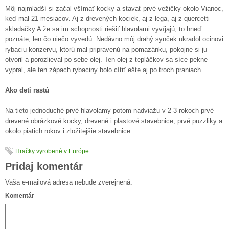
Môj najmladší si začal všímať kocky a stavať prvé vežičky okolo Vianoc,
keď mal 21 mesiacov. Aj z drevených kociek, aj z lega, aj z quercetti
skladačky A že sa im schopnosti riešiť hlavolami vyvíjajú, to hneď
poznáte, len čo niečo vyvedú. Nedávno môj drahý synček ukradol ocinovi
rybaciu konzervu, ktorú mal pripravenú na pomazánku, pokojne si ju
otvoril a porozlieval po sebe olej. Ten olej z tepláčkov sa síce pekne
vypral, ale ten zápach rybaciny bolo cítiť ešte aj po troch praniach.
Ako deti rastú
Na tieto jednoduché prvé hlavolamy potom nadviažu v 2-3 rokoch prvé
drevené obrázkové kocky, drevené i plastové stavebnice, prvé puzzliky a
okolo piatich rokov i zložitejšie stavebnice…
Hračky vyrobené v Európe
Pridaj komentár
Vaša e-mailová adresa nebude zverejnená.
Komentár