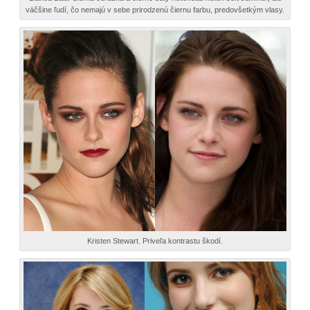
väčšine ľudí, čo nemajú v sebe prirodzenú čiernu farbu, predovšetkým vlasy.
Kristen Stewart. Priveľa kontrastu škodí.