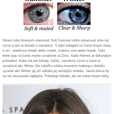
Okrem toho tlmených vlastností Soft Summer môže vykazovať ešte iný
výzor a tým je bohatý a zamatový. V tejto kategórii sú časté tmavé vlasy
a oči.. orieškovo hnedé alebo modré, oceľovo sivé alebo hnedé. Tieto
letné typy sú často mylne označené za Zimu. Katie Holmes je dokonalým
príkladom. Katie má ten bohatý, ťažký, zamatový výzor a často je
označená ako Winter. Ale zatiaľčo vďaka tmavému makeup-u dokáže
vyzerať ako Winter, jej oči odhalia jej nežnejšiu stránku. Jasná fuksia by
na nej nevyzerala najlepšie. Potrebuje bohaté, ale nie nutne tmavé farby.