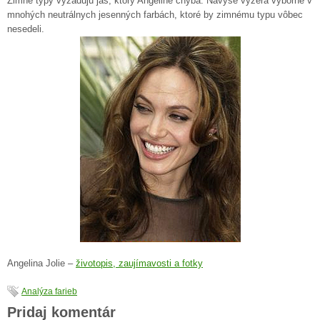
Zimné typy vyžadujú jas, ktorý Angeline chýba. Navyše vyzerá výborne v
mnohých neutrálnych jesenných farbách, ktoré by zimnému typu vôbec
nesedeli.
Angelina Jolie –
životopis, zaujímavosti a fotky
Analýza farieb
Pridaj komentár