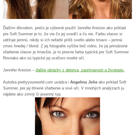
Ďalším dôvodom, prečo je výborné použiť Jennifer Aniston ako príklad
pre Soft Summer je to, že vie čo jej svedčí a čo nie. Farbu vlasov si
udržuje jemnú, nikdy si ich nefarbí príliš svetlo alebo tmavo – jemná
zmes hnedej / blond. Z jej fotografie vyššie tiež vidno, že jej prirodzené
sfarbenie vlasov je tmavšie, je to presne farba typická pre Soft Summer.
Rovnako ako sú typické jej oceľovo modré oči.
Jennifer Aniston –
ďalšie obrázky z detstva, zaujímavosti a životopis.
Autorka prettyyourworld.com uvádza i
Angelinu Jolie
ako príklad Soft
Summer, pre jej tlmené sfarbenie a sivé oči. V mnohých analýzach ju
nájdete ako zimný či jesenný typ.