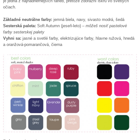
je jedna z najnádhernejších farieb, pretože zdôrazní iskru vo svetlých
očiach.
Základné neutrálne farby:
jemná biela, navy, sivasto modrá, šedá
Sesterská paleta:
Soft Autumn (jeseň-leto) –
môžeš nosiť pastelové
farby sesterskej palety
Vyhni sa:
jasné a svetlé farby, elektrizujúce farby, hlavne ružová, hnedá
a oranžová-pomarančová, čierna