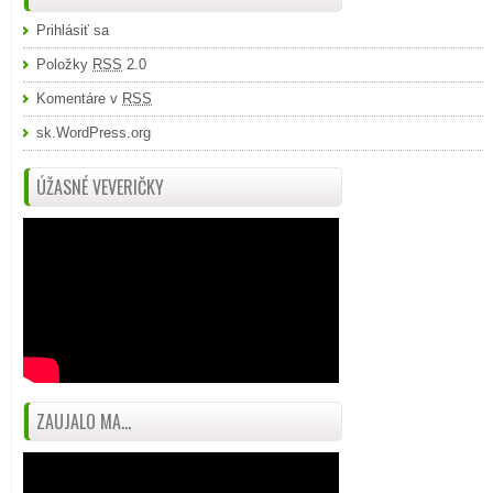
Prihlásiť sa
Položky
RSS
2.0
Komentáre v
RSS
sk.WordPress.org
ÚŽASNÉ VEVERIČKY
ZAUJALO MA...