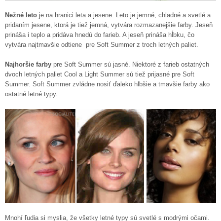
Nežné leto
je na hranici leta a jesene. Leto je jemné, chladné a svetlé a
pridaním jesene, ktorá je tiež jemná, vytvára rozmazanejšie farby. Jeseň
prináša i teplo a pridáva hnedú do farieb. A jeseň prináša hĺbku, čo
vytvára najtmavšie odtiene pre Soft Summer z troch letných paliet.
Najhoršie farby
pre Soft Summer sú jasné. Niektoré z farieb ostatných
dvoch letných paliet Cool a Light Summer sú tiež prijasné pre Soft
Summer. Soft Summer zvládne nosiť ďaleko hlbšie a tmavšie farby ako
ostatné letné typy.
Mnohí ľudia si myslia, že všetky letné typy sú svetlé s modrými očami.