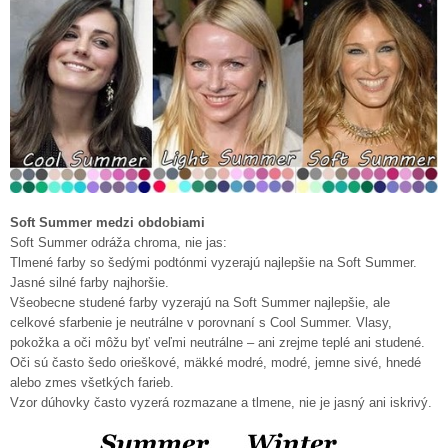
Soft Summer medzi obdobiami
Soft Summer odráža chroma, nie jas:
Tlmené farby so šedými podtónmi vyzerajú najlepšie na Soft Summer.
Jasné silné farby najhoršie.
Všeobecne studené farby vyzerajú na Soft Summer najlepšie, ale
celkové sfarbenie je neutrálne v porovnaní s Cool Summer. Vlasy,
pokožka a oči môžu byť veľmi neutrálne – ani zrejme teplé ani studené.
Oči sú často šedo orieškové, mäkké modré, modré, jemne sivé, hnedé
alebo zmes všetkých farieb.
Vzor dúhovky často vyzerá rozmazane a tlmene, nie je jasný ani iskrivý.