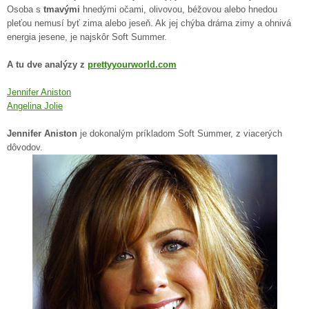
Osoba s
tmavými
hnedými očami, olivovou, béžovou alebo hnedou
pleťou nemusí byť zima alebo jeseň. Ak jej chýba dráma zimy a ohnivá
energia jesene, je najskôr Soft Summer.
A tu dve analýzy z
prettyyourworld.com
Jennifer Aniston
Angelina Jolie
Jennifer Aniston
je dokonalým príkladom Soft Summer, z viacerých
dôvodov.