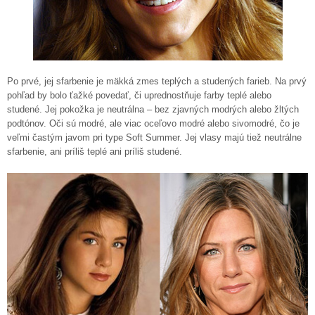
Po prvé, jej sfarbenie je mäkká zmes teplých a studených farieb. Na prvý
pohľad by bolo ťažké povedať, či uprednostňuje farby teplé alebo
studené. Jej pokožka je neutrálna – bez zjavných modrých alebo žltých
podtónov. Oči sú modré, ale viac oceľovo modré alebo sivomodré, čo je
veľmi častým javom pri type Soft Summer. Jej vlasy majú tiež neutrálne
sfarbenie, ani príliš teplé ani príliš studené.