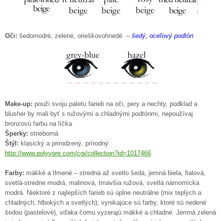
Oči:
šedomodré, zelené, orieškovohnedé –
šedý, oceľový podtón
Make-up:
použi svoju paletu farieb na oči, pery a nechty, podklad a
blusher by mali byť s ružovými a chladnými podtónmi, nepoužívaj
bronzovú farbu na líčka
Šperky:
strieborná
Štýl:
klasický a prirodzený, prírodný
http://www.polyvore.com/cgi/collection?id=1017466
Farby:
mäkké a tlmené – stredná až svetlo šedá, jemná biela, fialová,
svetlá-stredne modrá, malinová, tmavšia ružová, svetlá námornícka
modrá. Niektoré z najlepších farieb sú úplne neutrálne (mix teplých a
chladných, hlbokých a svetlých); vynikajúce sú farby, ktoré sú riedené
šedou (pastelové), vďaka čomu vyzerajú mäkké a chladné. Jemná zelená