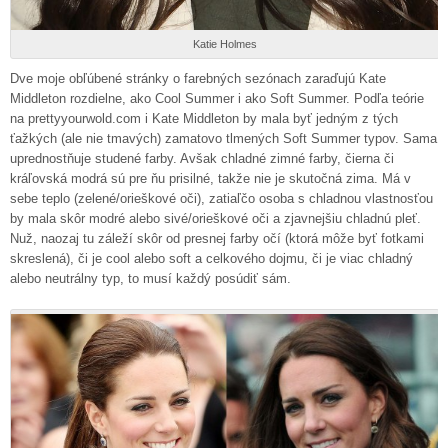
Katie Holmes
Dve moje obľúbené stránky o farebných sezónach zaraďujú Kate
Middleton rozdielne, ako Cool Summer i ako Soft Summer. Podľa teórie
na prettyyourwold.com i Kate Middleton by mala byť jedným z tých
ťažkých (ale nie tmavých) zamatovo tlmených Soft Summer typov. Sama
uprednostňuje studené farby. Avšak chladné zimné farby, čierna či
kráľovská modrá sú pre ňu prisilné, takže nie je skutočná zima. Má v
sebe teplo (zelené/orieškové oči), zatiaľčo osoba s chladnou vlastnosťou
by mala skôr modré alebo sivé/orieškové oči a zjavnejšiu chladnú pleť.
Nuž, naozaj tu záleží skôr od presnej farby očí (ktorá môže byť fotkami
skreslená), či je cool alebo soft a celkového dojmu, či je viac chladný
alebo neutrálny typ, to musí každý posúdiť sám.