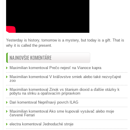
Yesterday is history, tomorrow is a mystery, but today is a gift. That is
why it is called the present.
NAJNOVŠIE KOMENTÁRE
Maximilian
komentoval
Prečo nejesť na Vianoce kapra
Maximilian
komentoval
V kráľovstve srniek alebo také nezvyčajné
zoo
Maximilian
komentoval
Zinok vs titanium dioxid a ďalšie otázky k
pobytu na slnku a opaľovacím prípravkom
Dari
komentoval
Nepriľnavý povrch ILAG
Maximilian
komentoval
Ako sme kupovali vysávač alebo moje
červené Ferrari
electra
komentoval
Jednoduché stroje