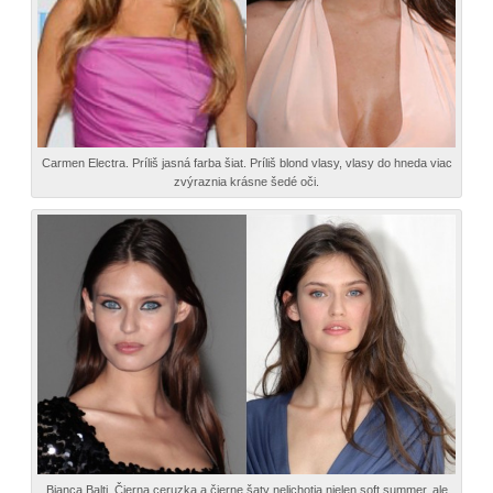
Carmen Electra. Príliš jasná farba šiat. Príliš blond vlasy, vlasy do hneda viac
zvýraznia krásne šedé oči.
Bianca Balti. Čierna ceruzka a čierne šaty nelichotia nielen soft summer, ale