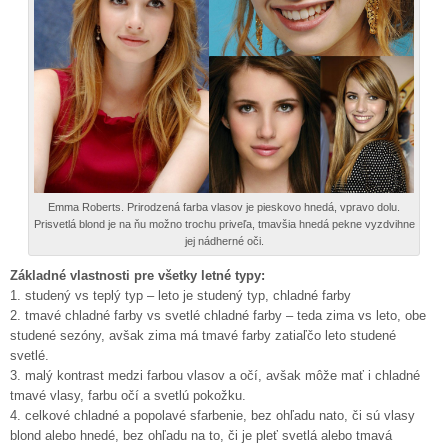
Emma Roberts. Prirodzená farba vlasov je pieskovo hnedá, vpravo dolu.
Prisvetlá blond je na ňu možno trochu priveľa, tmavšia hnedá pekne vyzdvihne
jej nádherné oči.
Základné vlastnosti pre všetky letné typy:
1. studený vs teplý typ – leto je studený typ, chladné farby
2. tmavé chladné farby vs svetlé chladné farby – teda zima vs leto, obe
studené sezóny, avšak zima má tmavé farby zatiaľčo leto studené
svetlé.
3. malý kontrast medzi farbou vlasov a očí, avšak môže mať i chladné
tmavé vlasy, farbu očí a svetlú pokožku.
4. celkové chladné a popolavé sfarbenie, bez ohľadu nato, či sú vlasy
blond alebo hnedé, bez ohľadu na to, či je pleť svetlá alebo tmavá