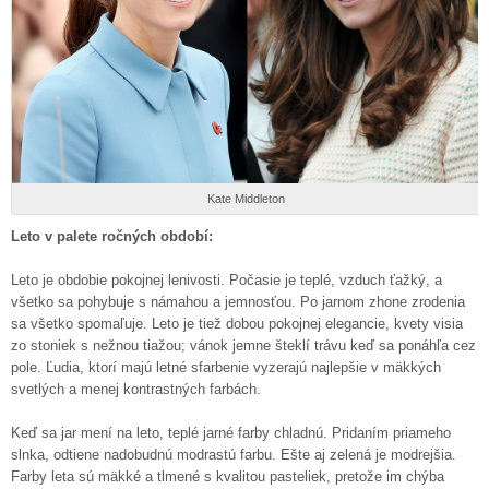
Kate Middleton
Leto v palete ročných období:
Leto je obdobie pokojnej lenivosti. Počasie je teplé, vzduch ťažký, a
všetko sa pohybuje s námahou a jemnosťou. Po jarnom zhone zrodenia
sa všetko spomaľuje. Leto je tiež dobou pokojnej elegancie, kvety visia
zo stoniek s nežnou tiažou; vánok jemne šteklí trávu keď sa ponáhľa cez
pole. Ľudia, ktorí majú letné sfarbenie vyzerajú najlepšie v mäkkých
svetlých a menej kontrastných farbách.
Keď sa jar mení na leto, teplé jarné farby chladnú. Pridaním priameho
slnka, odtiene nadobudnú modrastú farbu. Ešte aj zelená je modrejšia.
Farby leta sú mäkké a tlmené s kvalitou pasteliek, pretože im chýba