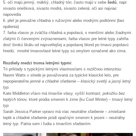
5. oči majú jemný, mäkký, chladný tón; často majú v sebe
šedú
, napr.
sivasto oriešková, sivasto modrá, sivasto zelená; oči asi najviac
napovedia
6. pleť je prevažne chladná s ružovými alebo modrými podtónmi (bez
opálenia)
7. farba vlasov je zväčša chladná a popolavá, s menšími alebo žiadnymi
zlatými či červenými zvýrazneniami; farba vlasov pre letné typy zahŕňa
dosť širokú škálu od najsvetlejšej a popolavej blond po tmavú popolavú
hnedú; mnohé tmavovlasé letné typy sú omylom označené ako zima.
Rozdiely medzi troma letnými typmi
:
Tri príklady s typickými letnými vlastnosťami
s rozličnou intenzitou:
Naomi Watts v strede je považovaná za typické klasické leto, pre
nepopierateľne
jemné a chladné sfarbenie
–
klasický svetlý a jasný letný
typ.
Kate Middleton vľavo má
tmavšie vlasy, vyšší kontrast, pokožku bez
teplých tónov,
ktoré prúdia smerom k zime (ku Cool Winter) –
tmavý letný
typ.
Sarah Jessica Parker vpravo má viac
neutrálne sfarbenie
– zmiešané
teplé a chladné sfarbenie prúdi opačným smerom k jeseni –
neutrálny
letný typ.
Patria sem i ľudia s tmavším sfarbením.