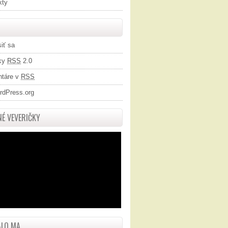
kty
siť sa
ky
RSS
2.0
táre v
RSS
rdPress.org
É VEVERIČKY
LO MA...