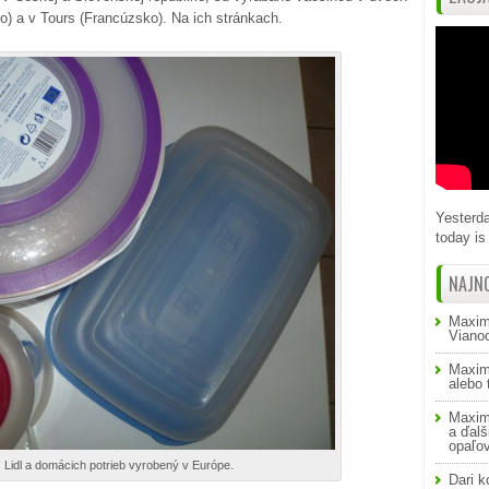
o) a v Tours (Francúzsko). Na ich stránkach.
Yesterda
today is 
NAJN
Maxim
Viano
Maxim
alebo
Maxim
a ďalš
opaľo
 Lidl a domácich potrieb vyrobený v Európe.
Dari
k