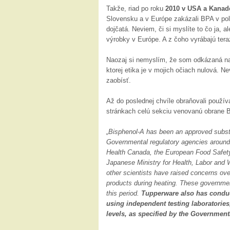
Takže, riad po roku
2010 v USA a Kana
Slovensku a v Európe zakázali BPA v polo
dojčatá. Neviem, či si myslíte to čo ja, 
výrobky v Európe. A z čoho vyrábajú tera
Naozaj si nemyslím, že som odkázaná na 
ktorej etika je v mojich očiach nulová. 
zaobísť.
Až do poslednej chvíle obraňovali použív
stránkach celú sekciu venovanú obrane 
„Bisphenol-A has been an approved substa
Governmental regulatory agencies around 
Health Canada, the European Food Safet
Japanese Ministry for Health, Labor and W
other scientists have raised concerns ove
products during heating. These governmen
this period.
Tupperware also has conduct
using independent testing laboratories
levels, as specified by the Government