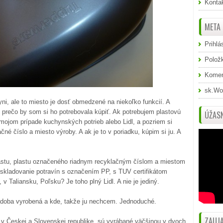
Konta
META
Prihlá
Polož
Komen
sk.Wo
i, ale to miesto je dosť obmedzené na niekoľko funkcií. A
 prečo by som si ho potrebovala kúpiť. Ak potrebujem plastovú
ÚŽASN
ojom prípade kuchynských potrieb alebo Lidl, a pozriem si
čné číslo a miesto výroby. A ak je to v poriadku, kúpim si ju. A
astu, plastu označeného riadnym recyklačným číslom a miestom
 skladovanie potravín s označením PP, s TUV certifikátom
 Taliansku, Poľsku? Je toho plný Lidl. A nie je jediný.
ádoba vyrobená a kde, takže ju nechcem. Jednoduché.
ZAUJA
 v Českej a Slovenskej republike, sú vyrábané väčšinou v dvoch