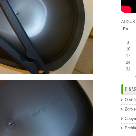
AUGUST
Po
3
10
17
24
31
O NÁ
O str
Zdroje
Copyri
Prehlá