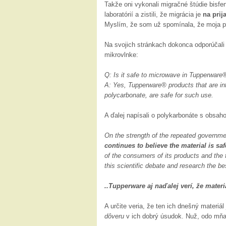
Takže oni vykonali migračné štúdie bisf
laboratórií a zistili, že migrácia je
na prij
Myslím, že som už spomínala, že moja pri
Na svojich stránkach dokonca odporúčali 
mikrovlnke:
Q: Is it safe to microwave in Tupperware
A: Yes, Tupperware® products that are in
polycarbonate, are safe for such use.
A ďalej napísali o polykarbonáte s obsa
On the strength of the repeated governme
continues to believe the material is saf
of the consumers of its products and the f
this scientific debate and research the bes
..Tupperware aj naďalej verí, že materi
A určite veria, že ten ich dnešný materi
dôveru
v ich dobrý úsudok. Nuž, odo mňa 