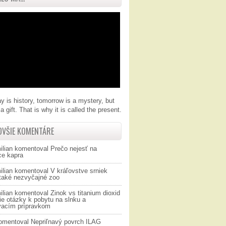
y is history, tomorrow is a mystery, but
a gift. That is why it is called the present.
OVŠIE KOMENTÁRE
ilian
komentoval
Prečo nejesť na
ce kapra
ilian
komentoval
V kráľovstve srniek
 také nezvyčajné zoo
ilian
komentoval
Zinok vs titanium dioxid
ie otázky k pobytu na slnku a
vacím prípravkom
omentoval
Nepriľnavý povrch ILAG