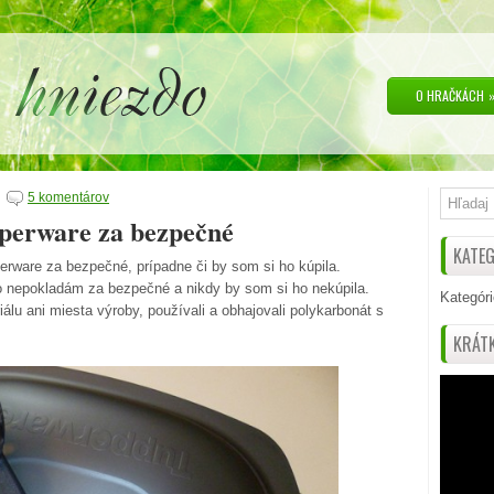
O HRAČKÁCH
5 komentárov
perware za bezpečné
KATEG
rware za bezpečné, prípadne či by som si ho kúpila.
 nepokladám za bezpečné a nikdy by som si ho nekúpila.
Kategóri
u ani miesta výroby, používali a obhajovali polykarbonát s
KRÁTK