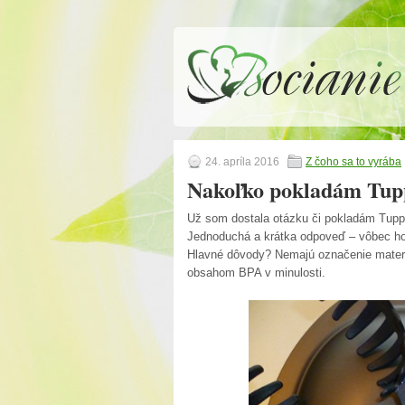
24. apríla 2016
Z čoho sa to vyrába
Nakoľko pokladám Tup
Už som dostala otázku či pokladám Tuppe
Jednoduchá a krátka odpoveď – vôbec ho
Hlavné dôvody? Nemajú označenie materiál
obsahom BPA v minulosti.