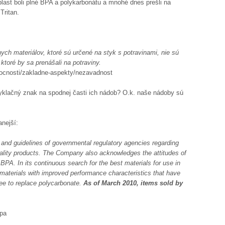
last boli plné BPA a polykarbonátu a mnohé dnes prešli na
Tritan.
ch materiálov, ktoré sú určené na styk s potravinami, nie sú
ktoré by sa prenášali na potraviny.
olocnosti/zakladne-aspekty/nezavadnost
cyklačný znak na spodnej časti ich nádob? O.k. naše nádoby sú
nejší:
and guidelines of governmental regulatory agencies regarding
uality products. The Company also acknowledges the attitudes of
PA. In its continuous search for the best materials for use in
 materials with improved performance characteristics that have
ee to replace polycarbonate.
As of March 2010, items sold by
bpa