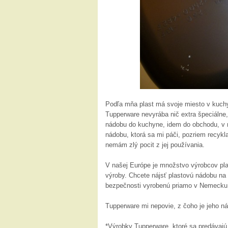
Podľa mňa plast má svoje miesto v kuchyn
Tupperware nevyrába nič extra špeciálne,
nádobu do kuchyne, idem do obchodu, v m
nádobu, ktorá sa mi páči, pozriem recykla
nemám zlý pocit z jej používania.
V našej Európe je množstvo výrobcov pl
výroby. Chcete nájsť plastovú nádobu na
bezpečnosti vyrobenú priamo v Nemecku, v
Tupperware mi nepovie, z čoho je jeho n
*Výrobky Tupperware, ktoré sa predávajú