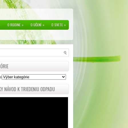
»
O RODINE
»
O UČENÍ
»
O SVETE
»
ÓRIE
e
Y NÁVOD K TRIEDENIU ODPADU