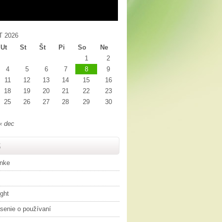
 2026
Ut
St
Št
Pi
So
Ne
1
2
4
5
6
7
8
9
11
12
13
14
15
16
18
19
20
21
22
23
25
26
27
28
29
30
« dec
S
ánke
ght
senie o používaní