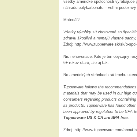
všetky americké spoločnosti vyrábajúce p
náhradu polykarbonátu – veľmi podozrivý 
Materiál?
Všetky výrobky sú zhotovené zo špeciálny
zdraviu škodlivé a nemajú vlastné pachy, 
Zdroj: http://www.tupperware.sk/sk/o-sp
Nič nehovoriace. Kde je ten obyčajný re
6+ rokov staré, ale aj tak.
Na amerických stránkach sú trochu ukeca
Tupperware follows the recommendations 
materials that may be used in our high q
consumers regarding products containing B
its products, Tupperware has found other
been approved by regulators to be BPA fr
Tupperware US & CA are BPA free.
Zdroj: http://www.tupperware.com/about-