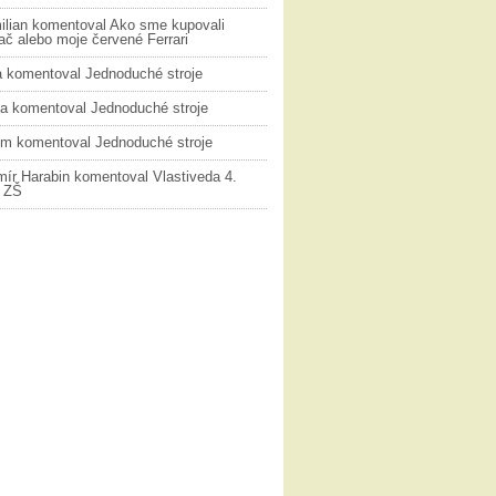
ilian
komentoval
Ako sme kupovali
č alebo moje červené Ferrari
a
komentoval
Jednoduché stroje
na
komentoval
Jednoduché stroje
ym
komentoval
Jednoduché stroje
mír Harabin
komentoval
Vlastiveda 4.
k ZŠ