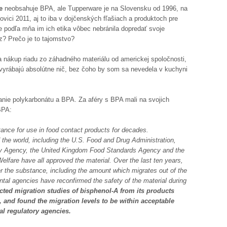
de
neobsahuje BPA, ale Tupperware je na Slovensku od 1996, na
vici 2011, aj to iba v dojčenských fľašiach a produktoch pre
ale podľa mňa im ich etika vôbec nebránila dopredať svoje
z? Prečo je to tajomstvo?
nákup riadu zo záhadného materiálu od americkej spoločnosti,
Nevyrábajú absolútne nič, bez čoho by som sa nevedela v kuchyni
anie polykarbonátu a BPA. Za aféry s BPA mali na svojich
BPA:
nce for use in food contact products for decades.
the world, including the U.S. Food and Drug Administration,
y Agency, the United Kingdom Food Standards Agency and the
elfare have all approved the material. Over the last ten years,
r the substance, including the amount which migrates out of the
tal agencies have reconfirmed the safety of the material during
ed migration studies of bisphenol-A from its products
, and found the migration levels to be within acceptable
al regulatory agencies.