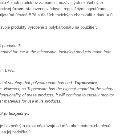
enolu A z ich produktov za pomoci nezávislých skúšobných
ateľnej úrovni
stanovenej vládnymi regulačnými agentúrami.
jateľná úroveň BPA a ďalších toxických chemikálií z riadu = 0.
svoje produkty vyrobené z polykarbonátu na použitie v
® products?
tended for use in the microwave, including products made from
hom BPA..
ntal scrutiny that polycarbonate has had,
Tupperware
e.
However, as Tupperware has the highest regard for the safety
unctionality of these products, it will continue to closely monitor
t materials for use in its products.
ál je bezpečný..
ál je bezpečný a akosi očakávajú od mňa ako spotrebiteľa
slepú
sa jej nedočkajú.