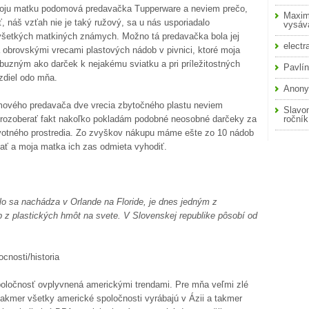
moju matku podomová predavačka Tupperware a neviem prečo,
Maxim
 náš vzťah nie je taký ružový, sa u nás usporiadalo
vysáva
 všetkých matkiných známych. Možno tá predavačka bola jej
electr
 obrovskými vrecami plastových nádob v pivnici, ktoré moja
buzným ako darček k nejakému sviatku a pri príležitostných
Pavlí
zdiel odo mňa.
Anon
omového predavača dve vrecia zbytočného plastu neviem
Slavo
m rozoberať fakt nakoľko pokladám podobné neosobné darčeky za
roční
ivotného prostredia. Zo zvyškov nákupu máme ešte zo 10 nádob
ívať a moja matka ich zas odmieta vyhodiť.
.
lo sa nachádza v Orlande na Floride, je dnes jedným z
 z plastických hmôt na svete. V Slovenskej republike pôsobí od
cnosti/historia
poločnosť ovplyvnená americkými trendami. Pre mňa veľmi zlé
kmer všetky americké spoločnosti vyrábajú v Ázii a takmer