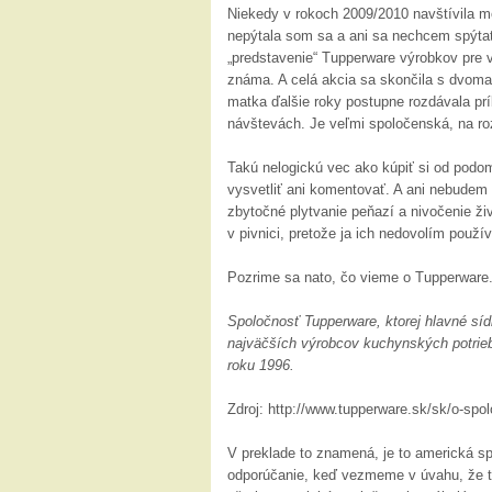
Niekedy v rokoch 2009/2010 navštívila 
nepýtala som sa a ani sa nechcem spýtať,
„predstavenie“ Tupperware výrobkov pre
známa. A celá akcia sa skončila s dvoma
matka ďalšie roky postupne rozdávala prí
návštevách. Je veľmi spoločenská, na ro
Takú nelogickú vec ako kúpiť si od pod
vysvetliť ani komentovať. A ani nebude
zbytočné plytvanie peňazí a nivočenie ž
v pivnici, pretože ja ich nedovolím použ
Pozrime sa nato, čo vieme o Tupperware
Spoločnosť Tupperware, ktorej hlavné síd
najväčších výrobcov kuchynských potrieb
roku 1996.
Zdroj: http://www.tupperware.sk/sk/o-spolo
V preklade to znamená, je to americká s
odporúčanie, keď vezmeme v úvahu, že ta