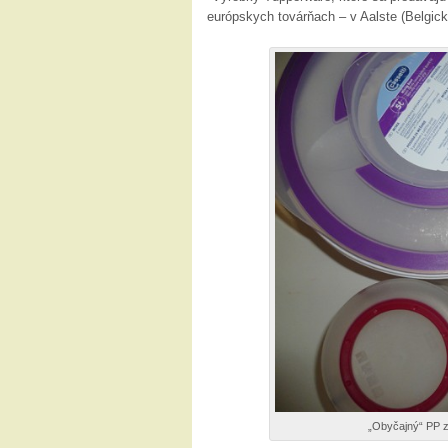
európskych továrňach – v Aalste (Belgick
„Obyčajný“ PP z