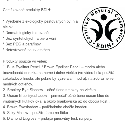
Certifikované produkty BDIH:
* Vyrobené z ekologicky pestovaných bylín a
olejov
* Dermatologicky testované
* Bez syntetických farbív a vôní
* Bez PEG a parafínov
* Netestované na zvieratách
Produkty použité vo videu:
1. Blue Eyeliner Pencil / Brown Eyeliner Pencil – modrá alebo
tmavohnedá ceruzka na horné i dolné viečka (vo videu bola použitá
čokoládovo hnedá, ale pekne by vyzerala i modrá), na zdôraznenie
modrých odtieňov.
2. Smokey Eye Shadow – očné tiene smokey na viečka.
3. Ocean Blue Eyeshadow – primiešať očné tiene ocean blue do
vnútorných kútikov oka, a okolo bránkoviska až do obočia kostí.
4. Brown Eyeshadow – podčiarknite obočie hnedou.
5. Silky Mallow – použite farbu na líčka.
6. Diamond Lipgloss – pridajte priesvitný lesk na pery.