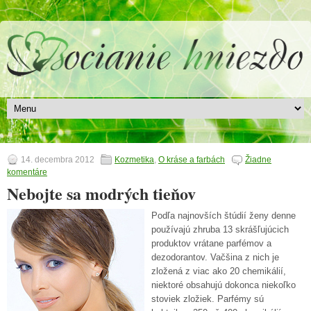
14. decembra 2012
Kozmetika
,
O kráse a farbách
Žiadne
komentáre
Nebojte sa modrých tieňov
Podľa najnovších štúdií ženy denne
používajú zhruba 13 skrášľujúcich
produktov vrátane parfémov a
dezodorantov. Vačšina z nich je
zložená z viac ako 20 chemikálií,
niektoré obsahujú dokonca niekoľko
stoviek zložiek. Parfémy sú