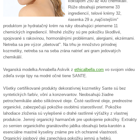
koktajlom 250 až 400 chemikálií.
Rúže obsahujú priemerne 33
ingrediencií, telové krémy 32,
riasenka 29 a „najčistejším“
produktom je hydratačný krém na ruky obsahujúci priemerne 11
chemických ingrediencií. Mnohé zložky sú pre pokožku škodlivé,
spojované s rakovinou, hormonálnými problémami, alergiami, ekzémami.
Netreba sa pre výzor „obetovať“. Na trhu je množstvo prírodnej
kozmetiky, netreba sa na seba zrána natrieť ani gram jedovatých
chemikálií.
Veganská modelka Annabella Askvik z
ethicalbella.com
vo svojom videu
zdieľa svoje tipy na modré očné tiene SANTE.
Všetky certifikované produkty dekoratívnej kozmetiky Sante sú bez
syntetických farbív, vôní a konzervantov. Neobsahujú žiadne
petrochemikálie alebo silikónové oleje. Čisté rastlinné oleje, prednostne
organické, zabezpečujú pokožke osobitnú starostlivosť. Pokožke
lahodiace zloženia sú vylepšené o drahé rastlinné výťažky z vlastnej
produkcie. Jemný organický harmanček pre upokojenie pokožky. Extrakty
zo semien organického granátového jablka obsahujú beta-karotén a
esenciálne mastné kyseliny známe pre ich ochranné vlastnosti.
Organický jojobový olej zanecháva pokožku jemnú a hebkú.