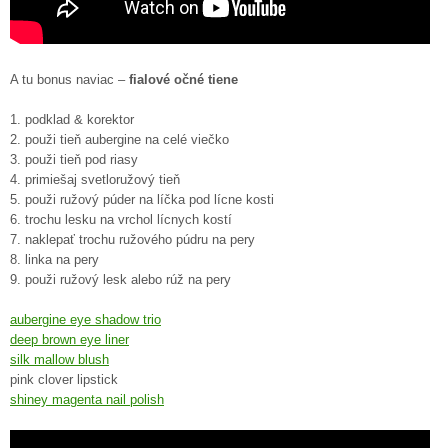
A tu bonus naviac –
fialové očné tiene
1. podklad & korektor
2. použi tieň aubergine na celé viečko
3. použi tieň pod riasy
4. primiešaj svetloružový tieň
5. použi ružový púder na líčka pod lícne kosti
6. trochu lesku na vrchol lícnych kostí
7. naklepať trochu ružového púdru na pery
8. linka na pery
9. použi ružový lesk alebo rúž na pery
aubergine eye shadow trio
deep brown eye liner
silk mallow blush
pink clover lipstick
shiney magenta nail polish