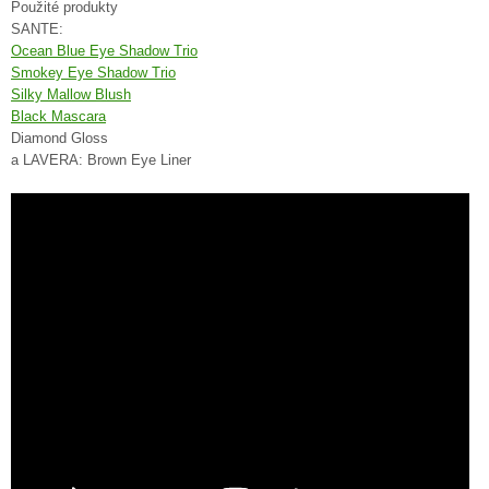
Použité produkty
SANTE:
Ocean Blue Eye Shadow Trio
Smokey Eye Shadow Trio
Silky Mallow Blush
Black Mascara
Diamond Gloss
a LAVERA: Brown Eye Liner