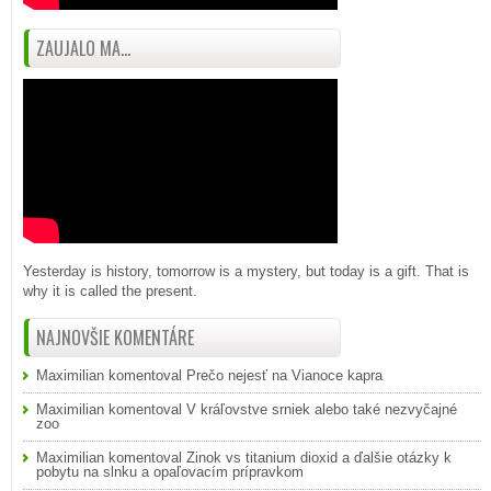
ZAUJALO MA...
Yesterday is history, tomorrow is a mystery, but today is a gift. That is
why it is called the present.
NAJNOVŠIE KOMENTÁRE
Maximilian
komentoval
Prečo nejesť na Vianoce kapra
Maximilian
komentoval
V kráľovstve srniek alebo také nezvyčajné
zoo
Maximilian
komentoval
Zinok vs titanium dioxid a ďalšie otázky k
pobytu na slnku a opaľovacím prípravkom