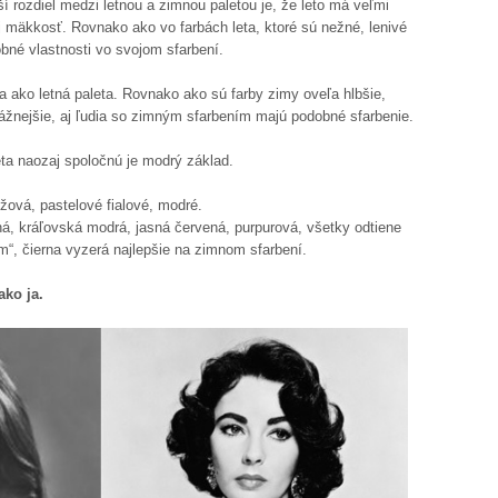
í rozdiel medzi letnou a zimnou paletou je, že leto má veľmi
ej mäkkosť. Rovnako ako vo farbách leta, ktoré sú nežné, lenivé
dobné vlastnosti vo svojom sfarbení.
ia ako letná paleta. Rovnako ako sú farby zimy oveľa hlbšie,
dvážnejšie, aj ľudia so zimným sfarbením majú podobné sfarbenie.
eta naozaj spoločnú je modrý základ.
žová, pastelové fialové, modré.
á, kráľovská modrá, jasná červená, purpurová, všetky odtiene
“, čierna vyzerá najlepšie na zimnom sfarbení.
ako ja.