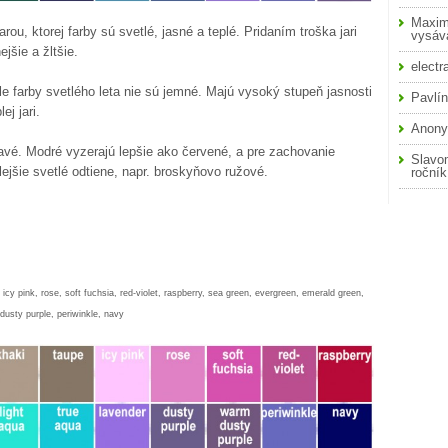
Maxim
arou, ktorej farby sú svetlé, jasné a teplé. Pridaním troška jari
vysáva
ejšie a žltšie.
electr
Ale farby svetlého leta nie sú jemné. Majú vysoký stupeň jasnosti
Pavlí
j jari.
Anon
vé. Modré vyzerajú lepšie ako červené, a pre zachovanie
Slavo
lejšie svetlé odtiene, napr. broskyňovo ružové.
roční
, icy pink, rose, soft fuchsia, red-violet, raspberry, sea green, evergreen, emerald green,
dusty purple, periwinkle, navy