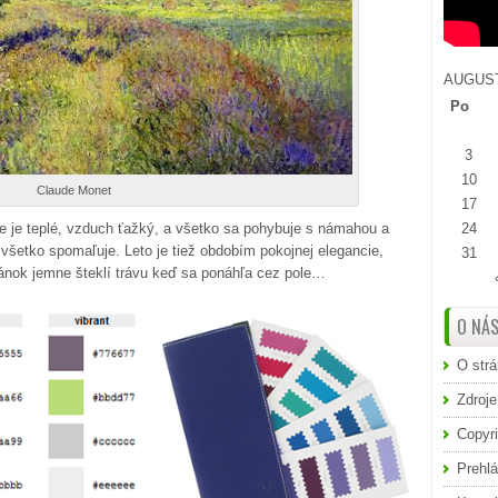
AUGUST
Po
3
10
Claude Monet
17
sie je teplé, vzduch ťažký, a všetko sa pohybuje s námahou a
24
všetko spomaľuje. Leto je tiež obdobím pokojnej elegancie,
31
vánok jemne šteklí trávu keď sa ponáhľa cez pole…
O NÁ
O str
Zdroje
Copyri
Prehlá