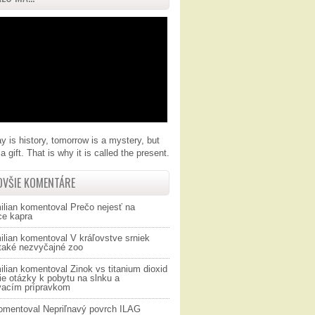
y is history, tomorrow is a mystery, but
a gift. That is why it is called the present.
OVŠIE KOMENTÁRE
ilian
komentoval
Prečo nejesť na
ce kapra
ilian
komentoval
V kráľovstve srniek
 také nezvyčajné zoo
ilian
komentoval
Zinok vs titanium dioxid
ie otázky k pobytu na slnku a
vacím prípravkom
omentoval
Nepriľnavý povrch ILAG