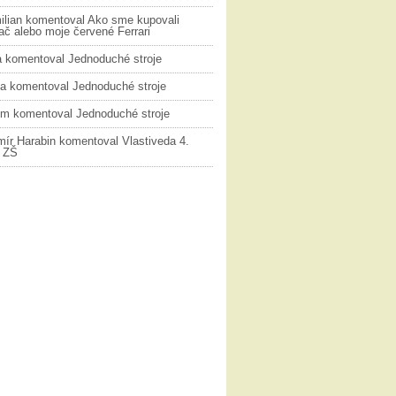
ilian
komentoval
Ako sme kupovali
č alebo moje červené Ferrari
a
komentoval
Jednoduché stroje
na
komentoval
Jednoduché stroje
ym
komentoval
Jednoduché stroje
mír Harabin
komentoval
Vlastiveda 4.
k ZŠ