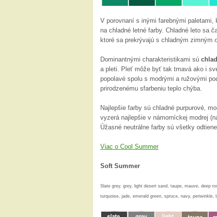
V porovnaní s inými farebnými paletami, 
na chladné letné farby. Chladné leto sa č
ktoré sa prekrývajú s chladným zimným 
Dominantnými charakteristikami sú
chlad
a pleti. Pleť môže byť tak tmavá ako i sve
popolavé spolu s modrými a ružovými po
prirodzenému sfarbeniu teplo chýba.
Najlepšie farby sú chladné purpurové, m
vyzerá najlepšie v námorníckej modrej (n
Úžasné neutrálne farby sú všetky odtiene
Viac o Cool Summer
Soft Summer
Slate grey, grey, light desert sand, taupe, mauve, deep ro
turquoise, jade, emerald green, spruce, navy, periwinkle, l