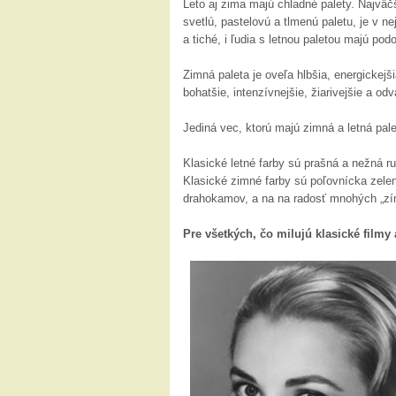
Leto aj zima majú chladné palety. Najväčš
svetlú, pastelovú a tlmenú paletu, je v n
a tiché, i ľudia s letnou paletou majú po
Zimná paleta je oveľa hlbšia, energickejš
bohatšie, intenzívnejšie, žiarivejšie a o
Jediná vec, ktorú majú zimná a letná pal
Klasické letné farby sú prašná a nežná ru
Klasické zimné farby sú poľovnícka zelen
drahokamov, a na na radosť mnohých „zím
Pre všetkých, čo milujú klasické filmy 