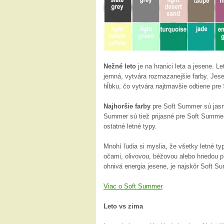
Nežné leto
je na hranici leta a jesene. Le
jemná, vytvára rozmazanejšie farby. Jeseň
hĺbku, čo vytvára najtmavšie odtiene pre 
Najhoršie farby
pre Soft Summer sú jasné
Summer sú tiež prijasné pre Soft Summer
ostatné letné typy.
Mnohí ľudia si myslia, že všetky letné 
očami, olivovou, béžovou alebo hnedou p
ohnivá energia jesene, je najskôr Soft S
Viac o Soft Summer
Leto vs zima