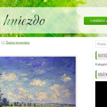
O HRAČKÁCH
Žiadne komentáre
KATEG
Kategóri
KRÁTK