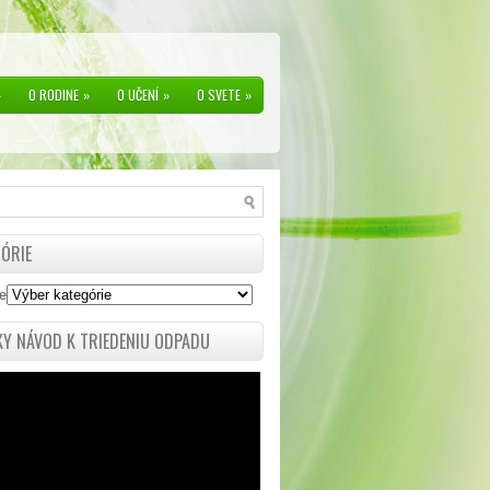
»
O RODINE
»
O UČENÍ
»
O SVETE
»
ÓRIE
e
Y NÁVOD K TRIEDENIU ODPADU