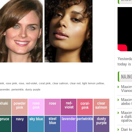
Yesterda
today is 
NAJN
nk, rose pink, rose, red-violet, coral pink, clear salmon, clear red, light lemon yellow,
Maxim
lavender, periwinkle, dusty purple
Viano
Maxim
alebo
Maxim
a ďalš
opaľo
Dari
k