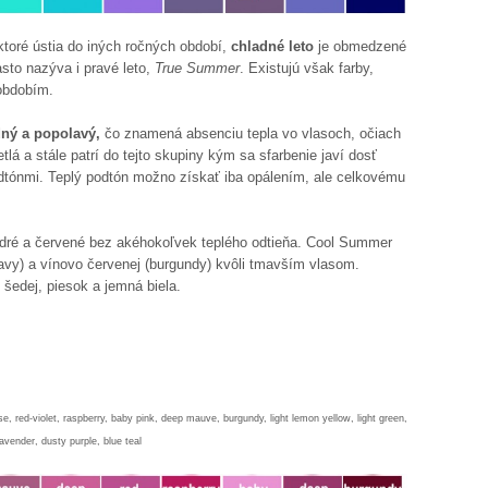
ktoré ústia do iných ročných období,
chladné leto
je obmedzené
asto nazýva i pravé leto,
True Summer
. Existujú však farby,
obdobím.
ný a popolavý,
čo znamená absenciu tepla vo vlasoch, očiach
tlá a stále patrí do tejto skupiny kým sa sfarbenie javí dosť
dtónmi. Teplý podtón možno získať iba opálením, ale celkovému
odré a červené bez akéhokoľvek teplého odtieňa. Cool Summer
avy) a vínovo červenej (burgundy) kvôli tmavším vlasom.
 šedej, piesok a jemná biela.
se, red-violet, raspberry, baby pink, deep mauve, burgundy, light lemon yellow, light green,
avender, dusty purple, blue teal