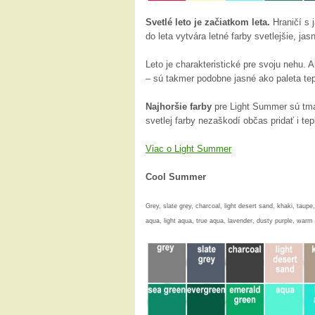
Svetlé leto je začiatkom leta.
Hraničí s j
do leta vytvára letné farby svetlejšie, jasn
Leto je charakteristické pre svoju nehu. 
– sú takmer podobne jasné ako paleta teple
Najhoršie farby
pre Light Summer sú tma
svetlej farby nezaškodí občas pridať i tep
Viac o Light Summer
Cool Summer
Grey, slate grey, charcoal, light desert sand, khaki, taupe
aqua, light aqua, true aqua, lavender, dusty purple, warm 