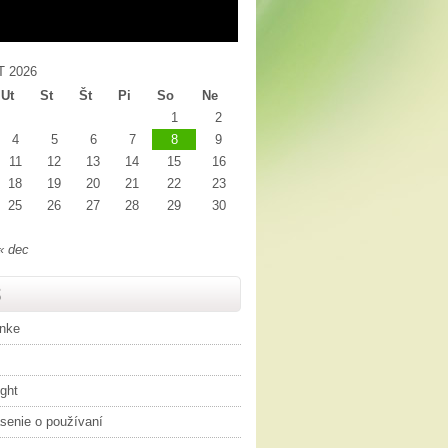
 2026
Ut
St
Št
Pi
So
Ne
1
2
4
5
6
7
8
9
11
12
13
14
15
16
18
19
20
21
22
23
25
26
27
28
29
30
« dec
S
ánke
ght
senie o používaní