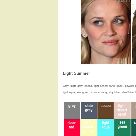
Light Summer
Grey, slate grey, cocoa, light desert sand, khaki, powder pi
light aqua, sea green, spruce, navy, sky blue, steel blue, 