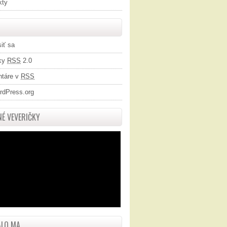
kty
siť sa
ky
RSS
2.0
táre v
RSS
rdPress.org
É VEVERIČKY
LO MA...