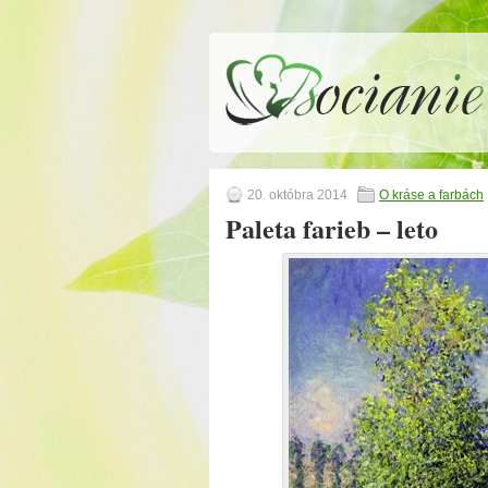
20. októbra 2014
O kráse a farbách
Paleta farieb – leto