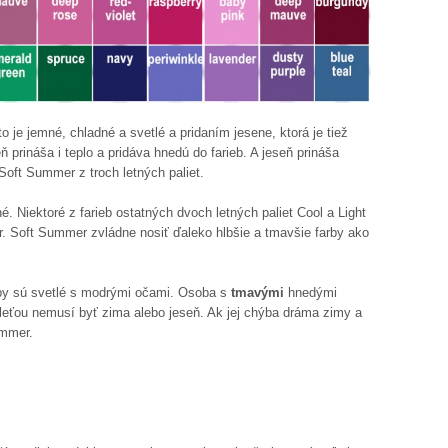
to je jemné, chladné a svetlé a pridaním jesene, ktorá je tiež
 prináša i teplo a pridáva hnedú do farieb. A jeseň prináša
Soft Summer z troch letných paliet.
. Niektoré z farieb ostatných dvoch letných paliet Cool a Light
. Soft Summer zvládne nosiť ďaleko hlbšie a tmavšie farby ako
typy sú svetlé s modrými očami. Osoba s
tmavými
hnedými
leťou nemusí byť zima alebo jeseň. Ak jej chýba dráma zimy a
ummer.