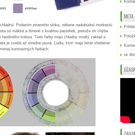
Konta
META
by chladnú. Pridaním priameho slnka, odtiene nadobudnú modrastú
Prihlá
 leta sú mäkké a tlmené s kvalitou pasteliek, pretože im chýba
Polož
si farebného kolesa. Tieto farby majú chladny modrý základ a
a je svetlá až stredne jasná. Ľudia, ktorí majú letné sfarbenie
Komen
 menej kontrastných farbách.
sk.Wo
ÚŽASN
ZAUJA