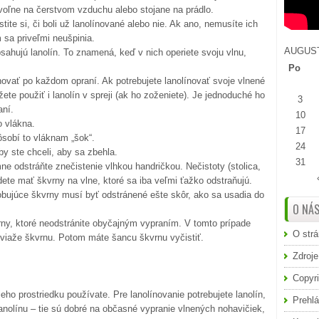
 voľne na čerstvom vzduchu alebo stojane na prádlo.
tite si, či boli už lanolínované alebo nie. Ak ano, nemusíte ich
 sa priveľmi neušpinia.
AUGUST
bsahujú lanolín. To znamená, keď v nich operiete svoju vlnu,
Po
novať po každom opraní. Ak potrebujete lanolínovať svoje vlnené
ete použiť i lanolín v spreji (ak ho zoženiete). Je jednoduché ho
3
aní.
10
o vlákna.
17
ôsobí to vláknam „šok“.
24
by ste chceli, aby sa zbehla.
31
ne odstráňte znečistenie vlhkou handričkou. Nečistoty (stolica,
dete mať škvrny na vlne, ktoré sa iba veľmi ťažko odstraňujú.
obujúce škvrny musí byť odstránené ešte skôr, ako sa usadia do
O NÁ
rny, ktoré neodstránite obyčajným vypraním. V tomto prípade
O str
ý viaže škvrnu. Potom máte šancu škvrnu vyčistiť.
Zdroje
Copyri
ieho prostriedku používate. Pre lanolínovanie potrebujete lanolín,
Prehlá
olínu – tie sú dobré na občasné vypranie vlnených nohavičiek,