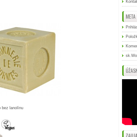
Konta
META
Prihlá
Polož
Komen
sk.Wo
ÚŽASN
o bez lanolínu
ZAUJA