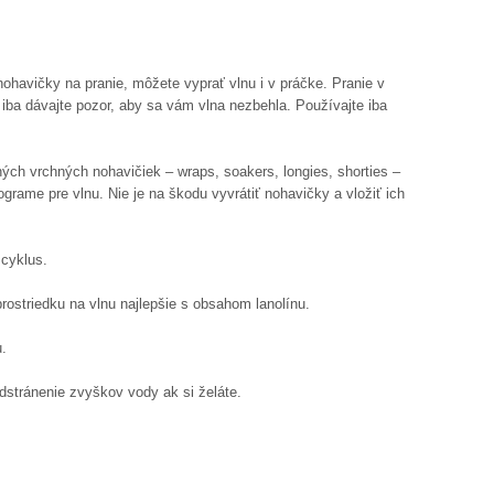
nohavičky na pranie, môžete vyprať vlnu i v práčke. Pranie v
 iba dávajte pozor, aby sa vám vlna nezbehla. Používajte iba
ných vrchných nohavičiek – wraps, soakers, longies, shorties –
grame pre vlnu. Nie je na škodu vyvrátiť nohavičky a vložiť ich
 cyklus.
prostriedku na vlnu najlepšie s obsahom lanolínu.
u.
dstránenie zvyškov vody ak si želáte.