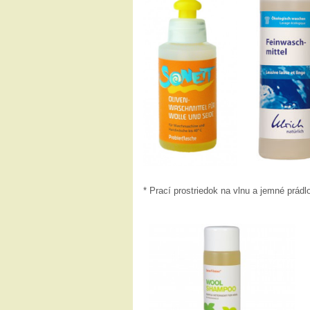
* Prací prostriedok na vlnu a jemné prádl