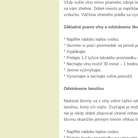
Vždy sušte vlnu mimo priameho zdroja tepl
sa vám zbehne. Dobré miesto je napríklad
vzduchu. Väčšina vlneného prádla sa vysu
Základné pranie vlny a odstránenie šk
* Naplňte nádobu teplou vodou.
* Vezmite si prací prostriedok na jemné p
* Vyplákajte.
* Pridajte 1-2 lyžice tekutého prostriedk
* Nechajte vlnu močiť 30 minút – 1 hodin
* Jemne vyžmýkajte.
* Vyrovnajte a nechajte voľne presušiť.
Odstránenie lanolínu
Niektoré škvrny sa z vlny veľmi ťažko od
lanolínu, ktorý ich viaže. Zvyčajne je m
nie je nikdy dobré zbavovať vlnené nohavi
škvrnu okamžite jemným trením vlhkou h
* Naplňte nádobu teplou vodou.
* Pridajte trochu prostriedku na umývanie 