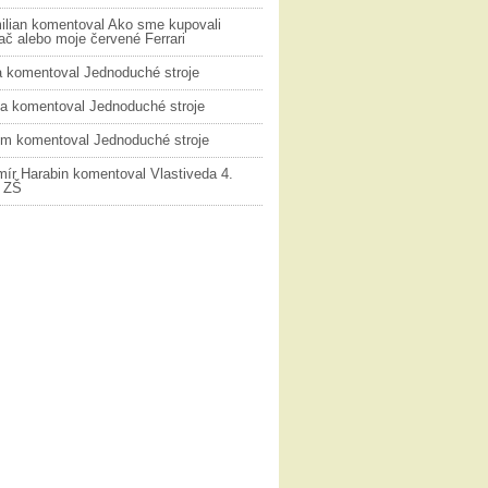
ilian
komentoval
Ako sme kupovali
č alebo moje červené Ferrari
a
komentoval
Jednoduché stroje
na
komentoval
Jednoduché stroje
ym
komentoval
Jednoduché stroje
mír Harabin
komentoval
Vlastiveda 4.
k ZŠ