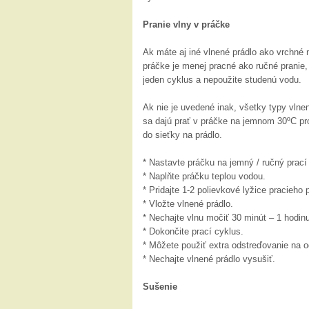
Pranie vlny v práčke
Ak máte aj iné vlnené prádlo ako vrchné 
práčke je menej pracné ako ručné pranie,
jeden cyklus a nepoužite studenú vodu.
Ak nie je uvedené inak, všetky typy vlne
sa dajú prať v práčke na jemnom 30ºC pro
do sieťky na prádlo.
* Nastavte práčku na jemný / ručný prací
* Naplňte práčku teplou vodou.
* Pridajte 1-2 polievkové lyžice pracieho 
* Vložte vlnené prádlo.
* Nechajte vlnu močiť 30 minút – 1 hodin
* Dokončite prací cyklus.
* Môžete použiť extra odstreďovanie na o
* Nechajte vlnené prádlo vysušiť.
Sušenie