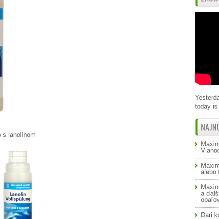
Yesterda
today is 
NAJN
o s lanolínom
Maxim
Viano
Maxim
alebo
Maxim
a ďalš
opaľo
Dari
k