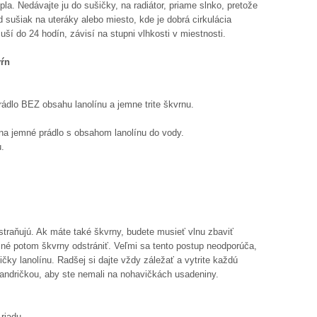
a. Nedávajte ju do sušičky, na radiátor, priame slnko, pretože
 sušiak na uteráky alebo miesto, kde je dobrá cirkulácia
ší do 24 hodín, závisí na stupni vlhkosti v miestnosti.
vŕn
rádlo BEZ obsahu lanolínu a jemne trite škvrnu.
u na jemné prádlo s obsahom lanolínu do vody.
u.
straňujú. Ak máte také škvrny, budete musieť vlnu zbaviť
ožné potom škvrny odstrániť. Veľmi sa tento postup neodporúča,
čky lanolínu. Radšej si dajte vždy záležať a vytrite každú
andričkou, aby ste nemali na nohavičkách usadeniny.
riadu.