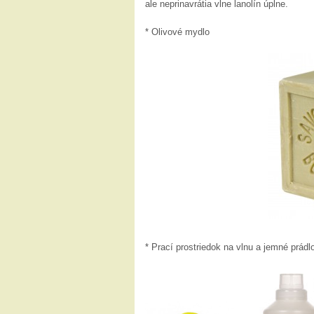
ale neprinavrátia vlne lanolín úplne.
* Olivové mydlo
* Prací prostriedok na vlnu a jemné prádl