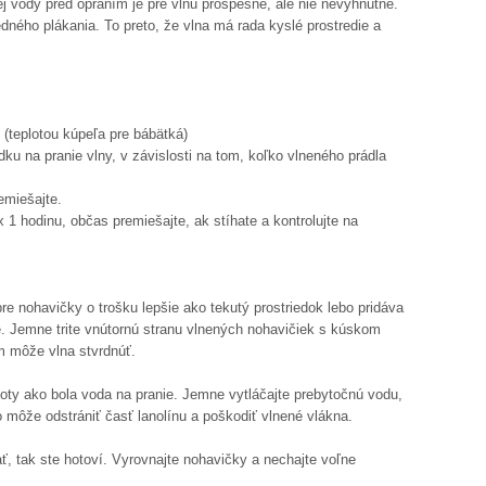
 vody pred opraním je pre vlnu prospešné, ale nie nevyhnutné.
dného plákania. To preto, že vlna má rada kyslé prostredie a
 (teplotou kúpeľa pre bábätká)
edku na pranie vlny, v závislosti na tom, koľko vlneného prádla
emiešajte.
1 hodinu, občas premiešajte, ak stíhate a kontrolujte na
re nohavičky o trošku lepšie ako tekutý prostriedok lebo pridáva
de. Jemne trite vnútornú stranu vlnených nohavičiek s kúskom
ám môže vlna stvrdnúť.
ploty ako bola voda na pranie. Jemne vytláčajte prebytočnú vodu,
o môže odstrániť časť lanolínu a poškodiť vlnené vlákna.
ť, tak ste hotoví. Vyrovnajte nohavičky a nechajte voľne