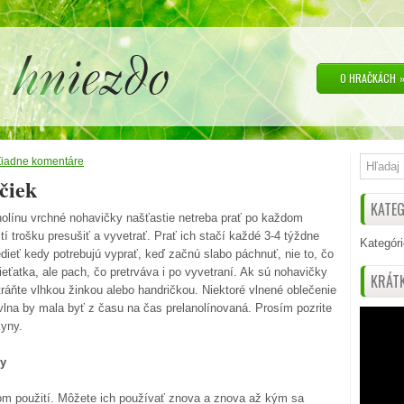
O HRAČKÁCH
Žiadne komentáre
čiek
KATEG
olínu vrchné nohavičky našťastie netreba prať po každom
tí trošku presušiť a vyvetrať. Prať ich stačí každé 3-4 týždne
Kategóri
ieť kedy potrebujú vyprať, keď začnú slabo páchnuť, nie to, čo
dieťatka, ale pach, čo pretrváva i po vyvetraní. Ak sú nohavičky
KRÁTK
stráňte vlhkou žinkou alebo handričkou. Niektoré vlnené oblečenie
vlna by mala byť z času na čas prelanolínovaná. Prosím pozrite
kyny.
ny
om použití. Môžete ich používať znova a znova až kým sa