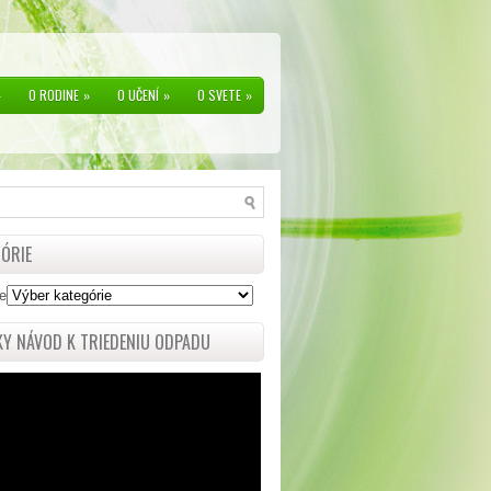
»
O RODINE
»
O UČENÍ
»
O SVETE
»
ÓRIE
e
Y NÁVOD K TRIEDENIU ODPADU