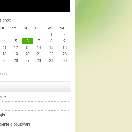
 2026
Ut
St
Št
Pi
So
Ne
1
2
4
5
6
7
8
9
11
12
13
14
15
16
18
19
20
21
22
23
25
26
27
28
29
30
« dec
S
ánke
ght
senie o používaní