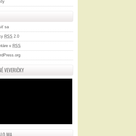
kty
siť sa
ky
RSS
2.0
táre v
RSS
rdPress.org
É VEVERIČKY
LO MA...