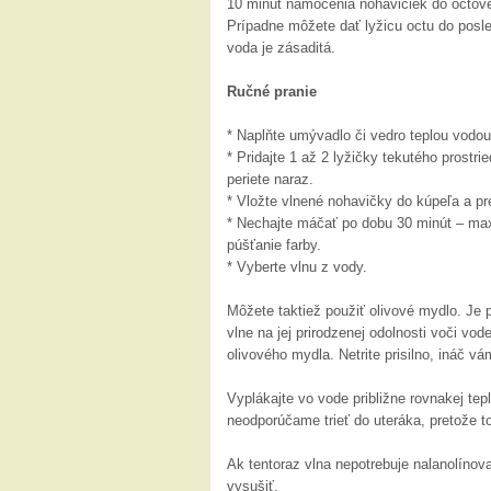
10 minút namočenia nohavičiek do octovej
Prípadne môžete dať lyžicu octu do posle
voda je zásaditá.
Ručné pranie
* Naplňte umývadlo či vedro teplou vodou
* Pridajte 1 až 2 lyžičky tekutého prostri
periete naraz.
* Vložte vlnené nohavičky do kúpeľa a pr
* Nechajte máčať po dobu 30 minút – max 
púšťanie farby.
* Vyberte vlnu z vody.
Môžete taktiež použiť olivové mydlo. Je p
vlne na jej prirodzenej odolnosti voči vo
olivového mydla. Netrite prisilno, ináč v
Vyplákajte vo vode približne rovnakej te
neodporúčame trieť do uteráka, pretože t
Ak tentoraz vlna nepotrebuje nalanolínova
vysušiť.