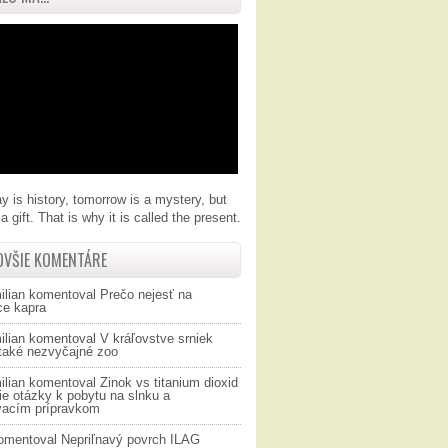
y is history, tomorrow is a mystery, but
a gift. That is why it is called the present.
OVŠIE KOMENTÁRE
ilian
komentoval
Prečo nejesť na
ce kapra
ilian
komentoval
V kráľovstve srniek
 také nezvyčajné zoo
ilian
komentoval
Zinok vs titanium dioxid
ie otázky k pobytu na slnku a
vacím prípravkom
omentoval
Nepriľnavý povrch ILAG