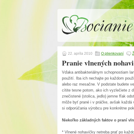
22. apríla 2010
O plienkovaní
Pranie vlnených nohavi
Vďaka antibakteriálnym schopnostiam lan
použití. Iba ich nechajte po každom použi
alebo raz mesačne. V podstate budete ved
cítite tesne potom, ako ich vyzlečiete z 
znečistené (stolica, jedlo) jemne fľak od
môže byť prané i v práčke, avšak každá 
si odporúčania výrobcu pre konkrétne po
Niekoľko základných faktov o praní vl
* Vlnené nohavičky netreba prať po každ