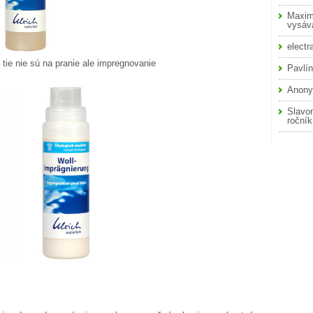
Maxim
vysáva
electr
 tie nie sú na pranie ale impregnovanie
Pavlí
Anon
Slavo
roční