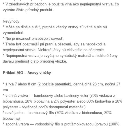
* V zriedkavých prípadoch je použitá vlna ako nepriepustná vrstva, čo
vytvára čisto prírodný produkt.
Nevýhody:
* Môže sa dlhšie sušiť, pretože všetky vrstvy sú všité a nie sú
vymeniteľné.
* Nie je možnosť prispôsobiť savosť.
* Treba byť opatrnejší pri praní a ošetrení, aby sa nepoškodila
nepriepustná vrstva. Niektoré látky sú citlivejšie na ošetrenie.
* Nepriepustná vrstva je zvyčajne syntetický materiál a niektoré ženy
dávajú prednosť čisto prírodnej vložke.
Príklad AIO – Anavy vložky
* šírka 7 alebo 8 cm (2 pozície patentiek), denná dlhá 23 cm, nočná 27
cm
* vrchná vrstva — bambusový alebo bavlnený velúr (70% viskóza z
biobambusu, 28% biobavlna a 2% polyester alebo 80% biobavlna a 20%
polyester – vyrábané podľa dostupnosti materiálu)
* savé jadro — bambusový flís (70% viskóza z biobambusu, 30%
biobavlna)
* spodná vrstva — vodoodolný flís s protižmolkovacou úpravou (100%