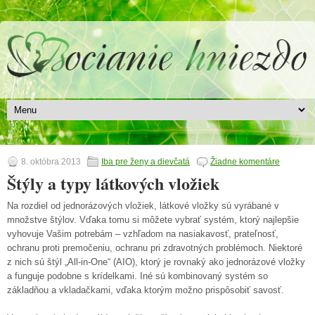
8. októbra 2013
Iba pre ženy a dievčatá
Žiadne komentáre
Štýly a typy látkových vložiek
Na rozdiel od jednorázových vložiek, látkové vložky sú vyrábané v
množstve štýlov. Vďaka tomu si môžete vybrať systém, ktorý najlepšie
vyhovuje Vašim potrebám – vzhľadom na nasiakavosť, prateľnosť,
ochranu proti premočeniu, ochranu pri zdravotných problémoch. Niektoré
z nich sú štýl „All-in-One“ (AIO), ktorý je rovnaký ako jednorázové vložky
a funguje podobne s krídelkami. Iné sú kombinovaný systém so
základňou a vkladačkami, vďaka ktorým možno prispôsobiť savosť.