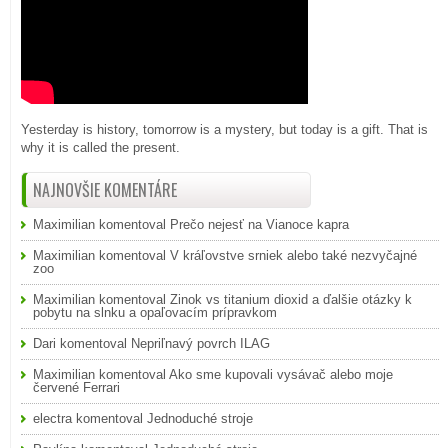
Yesterday is history, tomorrow is a mystery, but today is a gift. That is
why it is called the present.
NAJNOVŠIE KOMENTÁRE
Maximilian
komentoval
Prečo nejesť na Vianoce kapra
Maximilian
komentoval
V kráľovstve srniek alebo také nezvyčajné
zoo
Maximilian
komentoval
Zinok vs titanium dioxid a ďalšie otázky k
pobytu na slnku a opaľovacím prípravkom
Dari
komentoval
Nepriľnavý povrch ILAG
Maximilian
komentoval
Ako sme kupovali vysávač alebo moje
červené Ferrari
electra
komentoval
Jednoduché stroje