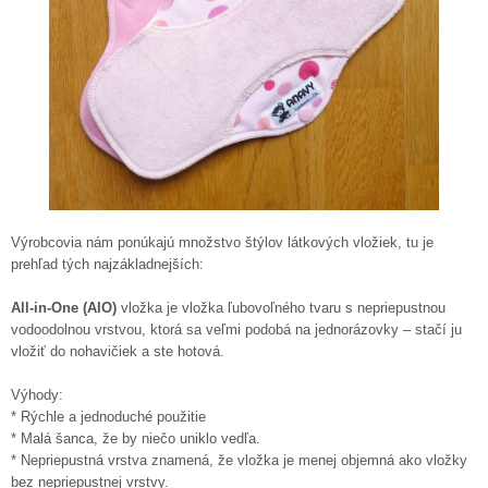
Výrobcovia nám ponúkajú množstvo štýlov látkových vložiek, tu je
prehľad tých najzákladnejších:
All-in-One (AIO)
vložka je vložka ľubovoľného tvaru s nepriepustnou
vodoodolnou vrstvou, ktorá sa veľmi podobá na jednorázovky – stačí ju
vložiť do nohavičiek a ste hotová.
Výhody:
* Rýchle a jednoduché použitie
* Malá šanca, že by niečo uniklo vedľa.
* Nepriepustná vrstva znamená, že vložka je menej objemná ako vložky
bez nepriepustnej vrstvy.