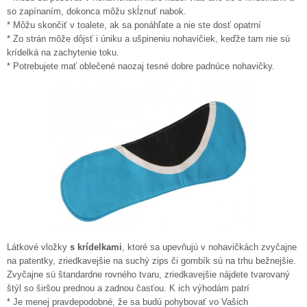
so zapínaním, dokonca môžu skĺznuť nabok.
* Môžu skončiť v toalete, ak sa ponáhľate a nie ste dosť opatrní
* Zo strán môže dôjsť i úniku a ušpineniu nohavičiek, keďže tam nie sú
krídelká na zachytenie toku.
* Potrebujete mať oblečené naozaj tesné dobre padnúce nohavičky.
Látkové vložky
s krídelkami
, ktoré sa upevňujú v nohavičkách zvyčajne
na patentky, zriedkavejšie na suchý zips či gombík sú na trhu bežnejšie.
Zvyčajne sú štandardne rovného tvaru, zriedkavejšie nájdete tvarovaný
štýl so širšou prednou a zadnou časťou. K ich výhodám patrí
* Je menej pravdepodobné, že sa budú pohybovať vo Vašich