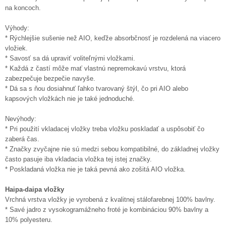
na koncoch.
Výhody:
* Rýchlejšie sušenie než AIO, keďže absorbčnosť je rozdelená na viacero
vložiek.
* Savosť sa dá upraviť voliteľnými vložkami.
* Každá z častí môže mať vlastnú nepremokavú vrstvu, ktorá
zabezpečuje bezpečie navyše.
* Dá sa s ňou dosiahnuť ľahko tvarovaný štýl, čo pri AIO alebo
kapsových vložkách nie je také jednoduché.
Nevýhody:
* Pri použití vkladacej vložky treba vložku poskladať a uspôsobiť čo
zaberá čas.
* Značky zvyčajne nie sú medzi sebou kompatibilné, do základnej vložky
často pasuje iba vkladacia vložka tej istej značky.
* Poskladaná vložka nie je taká pevná ako zošitá AIO vložka.
Haipa-daipa vložky
Vrchná vrstva vložky je vyrobená z kvalitnej stálofarebnej 100% bavlny.
* Savé jadro z vysokogramážneho froté je kombináciou 90% bavlny a
10% polyesteru.