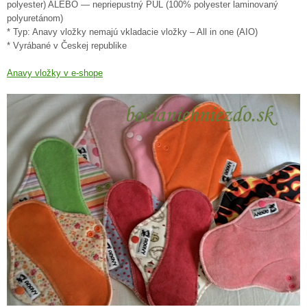
polyester) ALEBO — nepriepustný PUL (100% polyester laminovaný
polyuretánom)
* Typ: Anavy vložky nemajú vkladacie vložky – All in one (AIO)
* Vyrábané v Českej republike
Anavy vložky v e-shope