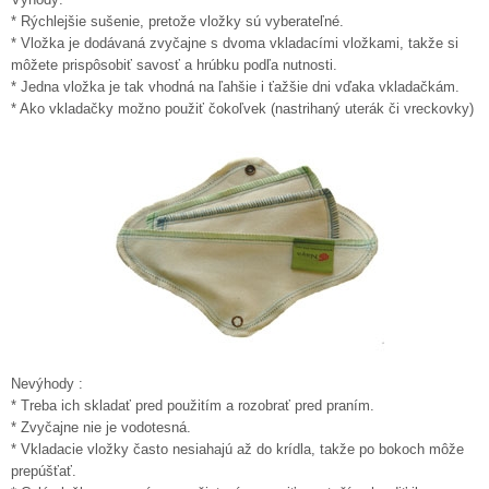
* Rýchlejšie sušenie, pretože vložky sú vyberateľné.
* Vložka je dodávaná zvyčajne s dvoma vkladacími vložkami, takže si
môžete prispôsobiť savosť a hrúbku podľa nutnosti.
* Jedna vložka je tak vhodná na ľahšie i ťažšie dni vďaka vkladačkám.
* Ako vkladačky možno použiť čokoľvek (nastrihaný uterák či vreckovky)
Nevýhody :
* Treba ich skladať pred použitím a rozobrať pred praním.
* Zvyčajne nie je vodotesná.
* Vkladacie vložky často nesiahajú až do krídla, takže po bokoch môže
prepúšťať.