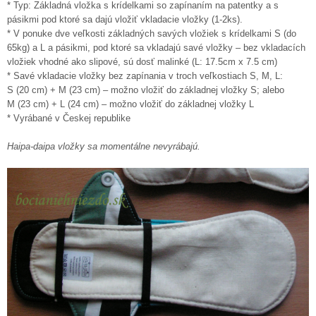
* Typ: Základná vložka s krídelkami so zapínaním na patentky a s
pásikmi pod ktoré sa dajú vložiť vkladacie vložky (1-2ks).
* V ponuke dve veľkosti základných savých vložiek s krídelkami S (do
65kg) a L a pásikmi, pod ktoré sa vkladajú savé vložky – bez vkladacích
vložiek vhodné ako slipové, sú dosť malinké (L: 17.5cm x 7.5 cm)
* Savé vkladacie vložky bez zapínania v troch veľkostiach S, M, L:
S (20 cm) + M (23 cm) – možno vložiť do základnej vložky S; alebo
M (23 cm) + L (24 cm) – možno vložiť do základnej vložky L
* Vyrábané v Českej republike
Haipa-daipa vložky sa momentálne nevyrábajú.