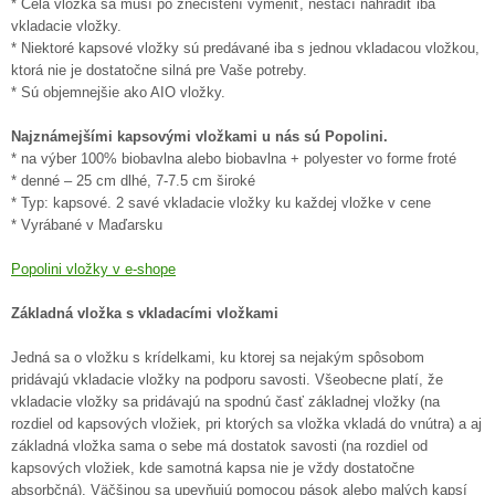
* Celá vložka sa musí po znečistení vymeniť, nestačí nahradiť iba
vkladacie vložky.
* Niektoré kapsové vložky sú predávané iba s jednou vkladacou vložkou,
ktorá nie je dostatočne silná pre Vaše potreby.
* Sú objemnejšie ako AIO vložky.
Najznámejšími kapsovými vložkami u nás sú Popolini.
* na výber 100% biobavlna alebo biobavlna + polyester vo forme froté
* denné – 25 cm dlhé, 7-7.5 cm široké
* Typ: kapsové. 2 savé vkladacie vložky ku každej vložke v cene
* Vyrábané v Maďarsku
Popolini vložky v e-shope
Základná vložka s vkladacími vložkami
Jedná sa o vložku s krídelkami, ku ktorej sa nejakým spôsobom
pridávajú vkladacie vložky na podporu savosti. Všeobecne platí, že
vkladacie vložky sa pridávajú na spodnú časť základnej vložky (na
rozdiel od kapsových vložiek, pri ktorých sa vložka vkladá do vnútra) a aj
základná vložka sama o sebe má dostatok savosti (na rozdiel od
kapsových vložiek, kde samotná kapsa nie je vždy dostatočne
absorbčná). Väčšinou sa upevňujú pomocou pások alebo malých kapsí