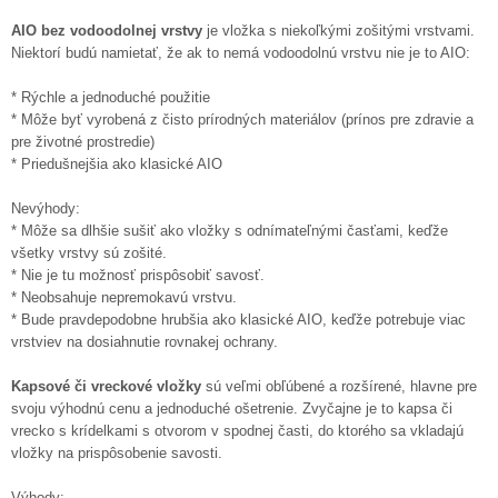
AIO bez vodoodolnej vrstvy
je vložka s niekoľkými zošitými vrstvami.
Niektorí budú namietať, že ak to nemá vodoodolnú vrstvu nie je to AIO:
* Rýchle a jednoduché použitie
* Môže byť vyrobená z čisto prírodných materiálov (prínos pre zdravie a
pre životné prostredie)
* Priedušnejšia ako klasické AIO
Nevýhody:
* Môže sa dlhšie sušiť ako vložky s odnímateľnými časťami, keďže
všetky vrstvy sú zošité.
* Nie je tu možnosť prispôsobiť savosť.
* Neobsahuje nepremokavú vrstvu.
* Bude pravdepodobne hrubšia ako klasické AIO, keďže potrebuje viac
vrstviev na dosiahnutie rovnakej ochrany.
Kapsové či vreckové vložky
sú veľmi obľúbené a rozšírené, hlavne pre
svoju výhodnú cenu a jednoduché ošetrenie. Zvyčajne je to kapsa či
vrecko s krídelkami s otvorom v spodnej časti, do ktorého sa vkladajú
vložky na prispôsobenie savosti.
Výhody: