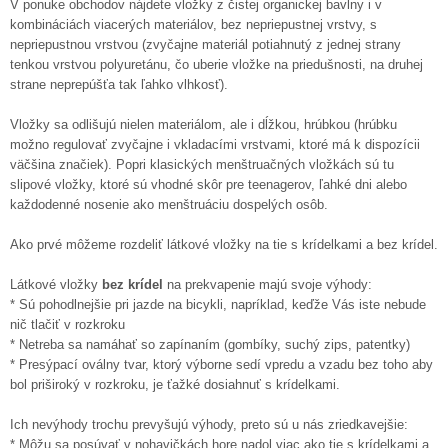
V ponuke obchodov nájdete vložky z čistej organickej bavlny i v
kombináciách viacerých materiálov, bez nepriepustnej vrstvy, s
nepriepustnou vrstvou (zvyčajne materiál potiahnutý z jednej strany
tenkou vrstvou polyuretánu, čo uberie vložke na priedušnosti, na druhej
strane neprepúšťa tak ľahko vlhkosť).
Vložky sa odlišujú nielen materiálom, ale i dĺžkou, hrúbkou (hrúbku
možno regulovať zvyčajne i vkladacími vrstvami, ktoré má k dispozícii
väčšina značiek). Popri klasických menštruačných vložkách sú tu
slipové vložky, ktoré sú vhodné skôr pre teenagerov, ľahké dni alebo
každodenné nosenie ako menštruáciu dospelých osôb.
Ako prvé môžeme rozdeliť látkové vložky na tie s krídelkami a bez krídel.
Látkové vložky
bez krídel
na prekvapenie majú svoje výhody:
* Sú pohodlnejšie pri jazde na bicykli, napríklad, keďže Vás iste nebude
nič tlačiť v rozkroku
* Netreba sa namáhať so zapínaním (gombíky, suchý zips, patentky)
* Presýpací oválny tvar, ktorý výborne sedí vpredu a vzadu bez toho aby
bol priširoký v rozkroku, je ťažké dosiahnuť s krídelkami.
Ich nevýhody trochu prevyšujú výhody, preto sú u nás zriedkavejšie:
* Môžu sa posúvať v nohavičkách hore nadol viac ako tie s krídelkami a