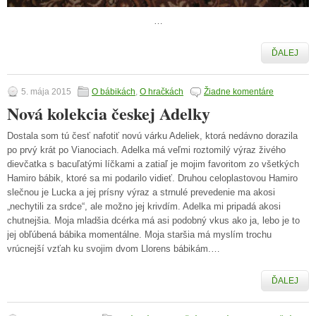
…
ĎALEJ
5. mája 2015
O bábikách
,
O hračkách
Žiadne komentáre
Nová kolekcia českej Adelky
Dostala som tú česť nafotiť novú várku Adeliek, ktorá nedávno dorazila
po prvý krát po Vianociach. Adelka má veľmi roztomilý výraz živého
dievčatka s bacuľatými líčkami a zatiaľ je mojim favoritom zo všetkých
Hamiro bábik, ktoré sa mi podarilo vidieť. Druhou celoplastovou Hamiro
slečnou je Lucka a jej prísny výraz a strnulé prevedenie ma akosi
„nechytili za srdce“, ale možno jej krivdím. Adelka mi pripadá akosi
chutnejšia. Moja mladšia dcérka má asi podobný vkus ako ja, lebo je to
jej obľúbená bábika momentálne. Moja staršia má myslím trochu
vrúcnejší vzťah ku svojim dvom Llorens bábikám.…
ĎALEJ