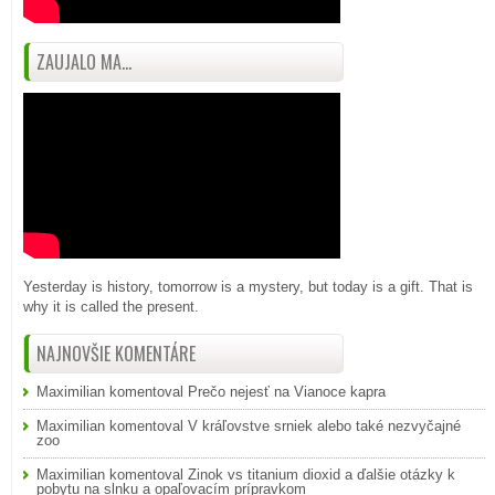
ZAUJALO MA...
Yesterday is history, tomorrow is a mystery, but today is a gift. That is
why it is called the present.
NAJNOVŠIE KOMENTÁRE
Maximilian
komentoval
Prečo nejesť na Vianoce kapra
Maximilian
komentoval
V kráľovstve srniek alebo také nezvyčajné
zoo
Maximilian
komentoval
Zinok vs titanium dioxid a ďalšie otázky k
pobytu na slnku a opaľovacím prípravkom