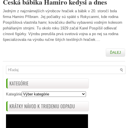
Česká bábika Hamiro kedysi a dnes
Jedným z najznámejších výrobcov hračiek a bábik v 20. storočí bola
firma Hamiro Příbram. Jej počiatky sú späté s Rokycanmi, kde rodina
Pospíšilová vlastnila hamr, kováčsku dieľňu vybavenú vodným kolesom
poháňaným strojmi. Tu okolo roku 1929 začal Karel Pospíšil odlievať
cínové figúrky. Výrobu prerušila prvá svetová vojna a po nej sa rodina
špecializovala na výrobu ručne šitých textilných hračiek.…
ĎALEJ
KATEGÓRIE
Kategórie
KRÁTKY NÁVOD K TRIEDENIU ODPADU