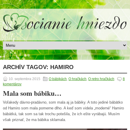
ARCHÍV TAGOV:
HAMIRO
10. septembra 2015
O bábikách
,
O hračkách
,
O retro hračkách
8
komentárov
Mala som bábiku…
Voľakedy dávno-pradávno, som mala aj ja bábiky. A toto jediné bábätko
od Hamiro som mala pomerne dlho. A keď som videla „moderné“ Hamiro
bábätká, tak som sa tak trochu potešila, že ich ešte vyrábajú. Musím
však priznať, že ma bábika sklamala.