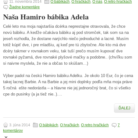
11. novembra 2014
O bábikách
,
O hračkách
,
O nás
,
O retro hračkách
Žiadne komentáre
Naša Hamiro bábika Adela
Celé leto ma moja najstaršia dcérka neprestajne otravovala, že chce
novú bábiku. A keďže očakáva bábiku aj pod stromček, tak som sa na
jeseň rozhodla, že dostane narýchlo niečo jednoduché a lacné. Musím
totiž kúpiť dve, i pre mladšiu, aj keď pre tú zbytočne. Ale kto má dve
dcéry takmer v rovnakom veku, tak tuší prečo musím kupovať dve
rovnaké pyžamá, dve rovnaké plyšové mačky a podobne.. (chvíľku som
si naivne myslela, že nie a občas to skúšam…)
Výber padol na českú Hamiro bábiku Adelku. Je okolo 10 Eur, čo je cena
takej lacnej Barbie. A na Barbie a jej mini doplnky podľa mňa moja práve
5 ročná ešte nedorástla – a hlavne nie jej jednoročný brat, čo si všetko
cpe do pusinky (a ja tiež nie..).…
ĎALEJ
3. júna 2014
O bábikách
,
O hračkách
,
O retro hračkách
7
komentárov