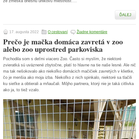
že zmešká dnešnú únikovú miestnosť.…
ĎALEJ
17. augusta 2022
O cestovaní
Žiadne komentáre
Prečo je mačka domáca zavretá v zoo
alebo zoo uprostred parkoviska
Pochodila som s deťmi viacero Zoo. Často si myslím, že niektoré
zvieratká sú uväznené zbytočne, platí to hlavne na tie naše lesné. Ale nič
ma tak nešokovalo ako niekoľko domácich mačičiek zavretých v klietke,
čo je menšia ako moja izba. Niekoľko z nich spinkalo, niektoré sa tlačili
ku sieťke a obtierali a mňaučali. Môjho partnera, ktorý nie je taká citlivka
ako ja, to tiež vzalo.