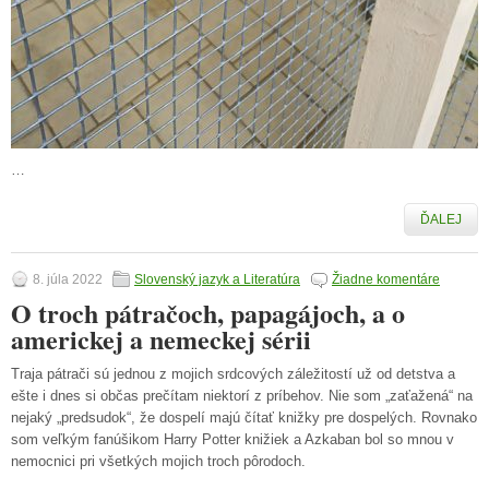
…
ĎALEJ
8. júla 2022
Slovenský jazyk a Literatúra
Žiadne komentáre
O troch pátračoch, papagájoch, a o
americkej a nemeckej sérii
Traja pátrači sú jednou z mojich srdcových záležitostí už od detstva a
ešte i dnes si občas prečítam niektorí z príbehov. Nie som „zaťažená“ na
nejaký „predsudok“, že dospelí majú čítať knižky pre dospelých. Rovnako
som veľkým fanúšikom Harry Potter knižiek a Azkaban bol so mnou v
nemocnici pri všetkých mojich troch pôrodoch.