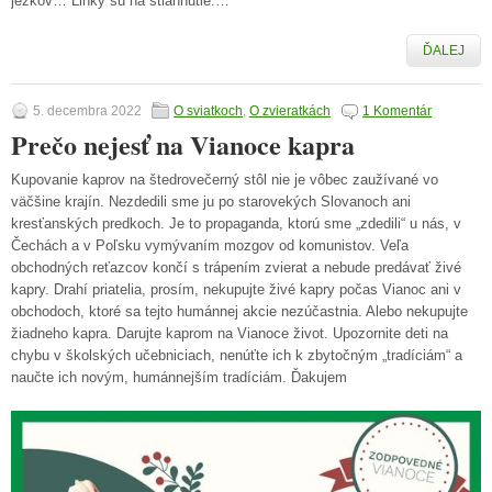
ježkov… Linky sú na stiahnutie.…
ĎALEJ
5. decembra 2022
O sviatkoch
,
O zvieratkách
1 Komentár
Prečo nejesť na Vianoce kapra
Kupovanie kaprov na štedrovečerný stôl nie je vôbec zaužívané vo
väčšine krajín. Nezdedili sme ju po starovekých Slovanoch ani
kresťanských predkoch. Je to propaganda, ktorú sme „zdedili“ u nás, v
Čechách a v Poľsku vymývaním mozgov od komunistov. Veľa
obchodných reťazcov končí s trápením zvierat a nebude predávať živé
kapry. Drahí priatelia, prosím, nekupujte živé kapry počas Vianoc ani v
obchodoch, ktoré sa tejto humánnej akcie nezúčastnia. Alebo nekupujte
žiadneho kapra. Darujte kaprom na Vianoce život. Upozornite deti na
chybu v školských učebniciach, nenúťte ich k zbytočným „tradíciám“ a
naučte ich novým, humánnejším tradíciám. Ďakujem