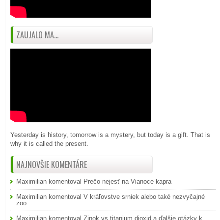
ZAUJALO MA...
Yesterday is history, tomorrow is a mystery, but today is a gift. That is
why it is called the present.
NAJNOVŠIE KOMENTÁRE
Maximilian
komentoval
Prečo nejesť na Vianoce kapra
Maximilian
komentoval
V kráľovstve srniek alebo také nezvyčajné
zoo
Maximilian
komentoval
Zinok vs titanium dioxid a ďalšie otázky k