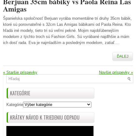
Berjuan 35cm bábiky vs Paola Reina Las
Amigas
Španielska spoločnosť Berjuan vyrába momentálne tri druhy 35cm bábik,
ktoré sú porovnateľné s 32cm Las Amigas bábikami od Paola Reina. Kto
hľadá iné modely, tieto tri sú veľmi pekné. Mojim najobľúbenejším
modelom z týchto troch sú Fashion Girls. Sú vyrábané najdlhšie a mám
ich dosť rada. Eva je najmladším a posledným modelom, zatiaľ.…
ĎALEJ
«
Staršie príspevky
Novšie príspevky
»
KATEGÓRIE
Kategórie
KRÁTKY NÁVOD K TRIEDENIU ODPADU