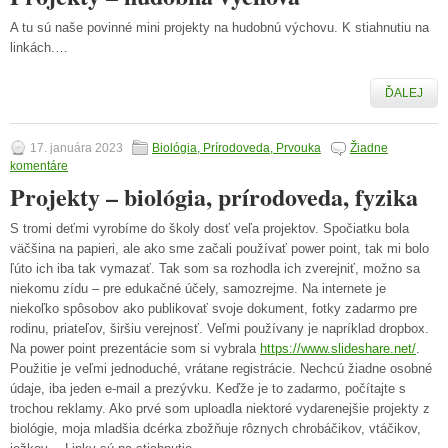
A tu sú naše povinné mini projekty na hudobnú výchovu. K stiahnutiu na
linkách.…
ĎALEJ
17. januára 2023
Biológia, Prírodoveda, Prvouka
Žiadne
komentáre
Projekty – biológia, prírodoveda, fyzika
S tromi deťmi vyrobíme do školy dosť veľa projektov. Spočiatku bola
väčšina na papieri, ale ako sme začali používať power point, tak mi bolo
ľúto ich iba tak vymazať. Tak som sa rozhodla ich zverejniť, možno sa
niekomu zídu – pre edukačné účely, samozrejme. Na internete je
niekoľko spôsobov ako publikovať svoje dokument, fotky zadarmo pre
rodinu, priateľov, širšiu verejnosť. Veľmi používany je napríklad dropbox.
Na power point prezentácie som si vybrala
https://www.slideshare.net/
.
Použitie je veľmi jednoduché, vrátane registrácie. Nechcú žiadne osobné
údaje, iba jeden e-mail a prezývku. Keďže je to zadarmo, počítajte s
trochou reklamy. Ako prvé som uploadla niektoré vydarenejšie projekty z
biológie, moja mladšia dcérka zbožňuje rôznych chrobáčikov, vtáčikov,