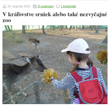
20. augusta 2022
O cestovaní
1 Komentár
V kráľovstve srniek alebo také nezvyčajné
zoo