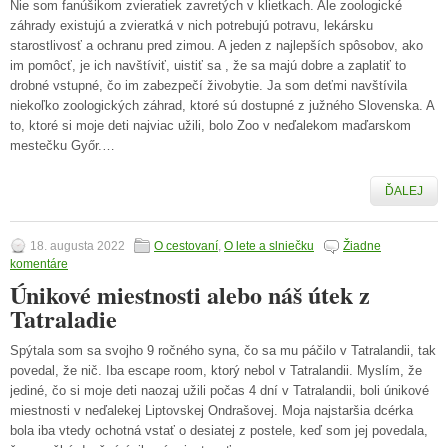
Nie som fanúšikom zvieratiek zavretých v klietkach. Ale zoologické
záhrady existujú a zvieratká v nich potrebujú potravu, lekársku
starostlivosť a ochranu pred zimou. A jeden z najlepších spôsobov, ako
im pomôcť, je ich navštíviť, uistiť sa , že sa majú dobre a zaplatiť to
drobné vstupné, čo im zabezpečí živobytie. Ja som deťmi navštívila
niekoľko zoologických záhrad, ktoré sú dostupné z južného Slovenska. A
to, ktoré si moje deti najviac užili, bolo Zoo v neďalekom maďarskom
mestečku Győr.…
ĎALEJ
18. augusta 2022
O cestovaní
,
O lete a slniečku
Žiadne
komentáre
Únikové miestnosti alebo náš útek z
Tatraladie
Spýtala som sa svojho 9 ročného syna, čo sa mu páčilo v Tatralandii, tak
povedal, že nič. Iba escape room, ktorý nebol v Tatralandii. Myslím, že
jediné, čo si moje deti naozaj užili počas 4 dní v Tatralandii, boli únikové
miestnosti v neďalekej Liptovskej Ondrašovej. Moja najstaršia dcérka
bola iba vtedy ochotná vstať o desiatej z postele, keď som jej povedala,