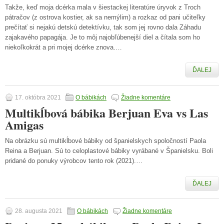
Takže, keď moja dcérka mala v šiestackej literatúre úryvok z Troch
pátračov (z ostrova kostier, ak sa nemýlim) a rozkaz od pani učiteľky
prečítať si nejakú detskú detektívku, tak som jej rovno dala Záhadu
zajakavého papagája. Je to môj najobľúbenejší diel a čítala som ho
niekoľkokrát a pri mojej dcérke znova.…
ĎALEJ
17. októbra 2021
O bábikách
Žiadne komentáre
Multikĺbová bábika Berjuan Eva vs Las
Amigas
Na obrázku sú multikĺbové bábiky od španielskych spoločností Paola
Reina a Berjuan. Sú to celoplastové bábiky vyrábané v Španielsku. Boli
pridané do ponuky výrobcov tento rok (2021).…
ĎALEJ
28. augusta 2021
O bábikách
Žiadne komentáre