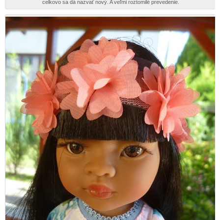
celkovo sa dá nazvať nový. A veľmi roztomilé prevedenie.