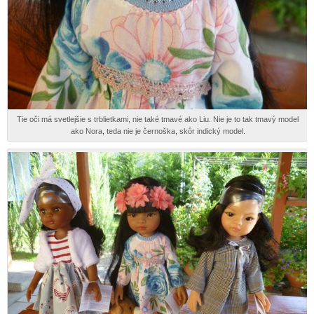
Tie oči má svetlejšie s trblietkami, nie také tmavé ako Liu. Nie je to tak tmavý model
ako Nora, teda nie je černoška, skôr indický model.