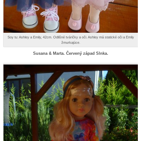
Soy tu: Ashley a Emily, 42cm. Odlišné tváričky a oči. Ashley má statické oči a Emily
žmurkajúce.
Susana & Marta. Červený západ Slnka.