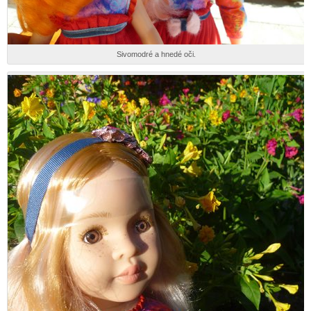
Sivomodré a hnedé oči.