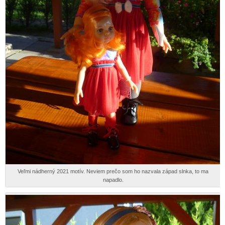
Veľmi nádherný 2021 motív. Neviem prečo som ho nazvala západ slnka, to ma
napadlo.