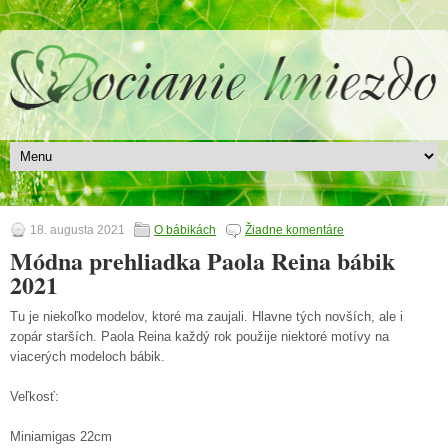
18. augusta 2021
O bábikách
Žiadne komentáre
Módna prehliadka Paola Reina bábik
2021
Tu je niekoľko modelov, ktoré ma zaujali. Hlavne tých novších, ale i
zopár starších. Paola Reina každý rok použije niektoré motívy na
viacerých modeloch bábik.
Veľkosť:
Miniamigas 22cm