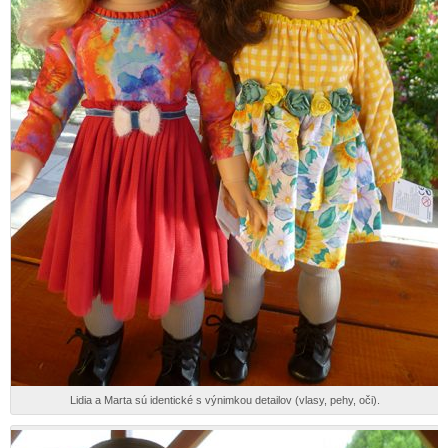
Lidia a Marta sú identické s výnimkou detailov (vlasy, pehy, oči).