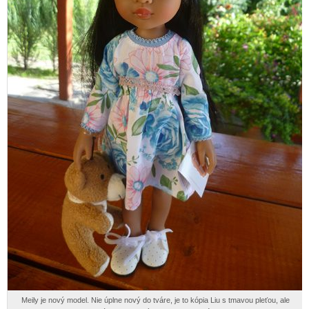
Meily je nový model. Nie úplne nový do tváre, je to kópia Liu s tmavou pleťou, ale