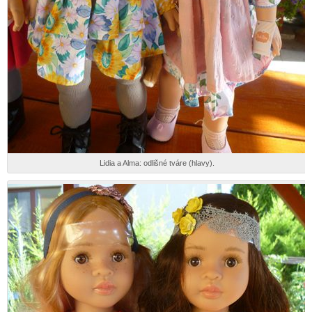
Lidia a Alma: odlišné tváre (hlavy).