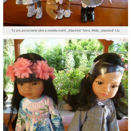
Tu pre porovnanie pleti a modelu tváre. „Klasická“ Nora, Meily, „klasická“ Liu.