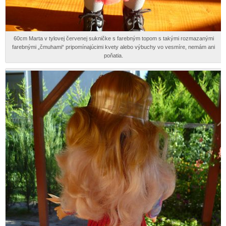
60cm Marta v tylovej červenej sukničke s farebným topom s takými rozmazanými
farebnými „čmuhami“ pripomínajúcimi kvety alebo výbuchy vo vesmíre, nemám ani
poňatia.