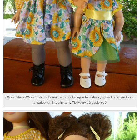
60cm Lidia a 42cm Emily. Lidia má trochu odlišnejšie tie šatočky s kockovaným topom
a ozdobnými kvetinkami. Tie kvety sú papierové.