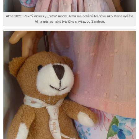
Alma 2021. Pekný vidiecky „retro“ model. Alma má odlišnú tváričku ako Marta vyššie.
Alma má rovnakú tváričku s ryšavou Sandrou.