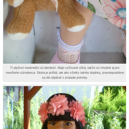
Tí plyšoví medvedíci sú identickí. Majú vyšívané očká, takže sú vhodné aj pre
menšieho súrodenca. Stuha je prišitá, ale ako všetky takéto doplnky, pravdepodobne
sa dá odpárať v prípade potreby.